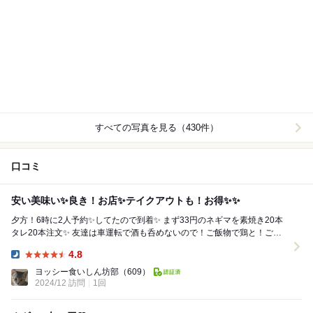
すべての写真を見る（430件）
口コミ
安い美味い✨良き！お店✨テイクアウトも！お得✨✨
夕方！6時に2人予約✨してたので到着✨ まず33円のネギマを素焼き20本
タレ20本注文✨ 友達は車運転で酒も呑めないので！ご飯物で鶏と！ごぼ
うの釜飯注文✨炊きあがりに30分ほど...
4.8
Dinner:
ヨッシー食いしん坊部
（609）
2024/12 訪問
1回