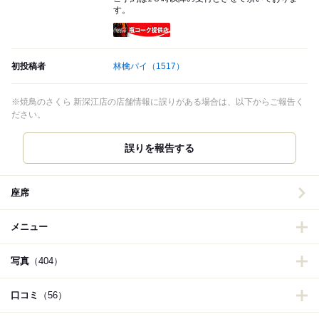
す。
瓶コーク提供店
初投稿者
林檎パイ
（1517）
※焼鳥のさくら 新深江店の店舗情報に誤りがある場合は、以下からご報告く
ださい。
誤りを報告する
座席
メニュー
写真
（404）
口コミ
（56）