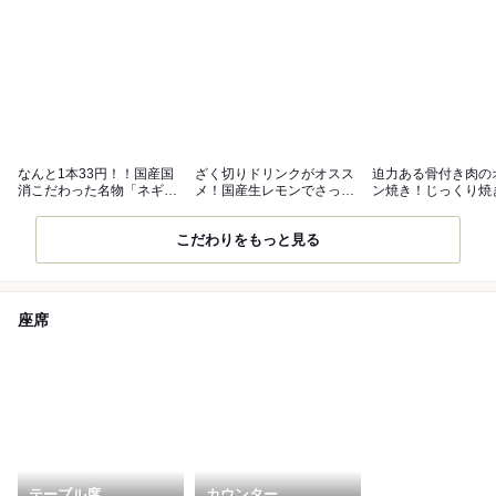
なんと1本33円！！国産国
ざく切りドリンクがオスス
迫力ある骨付き肉の
消こだわった名物「ネギ
メ！国産生レモンでさっぱ
ン焼き！じっくり焼
マ」は必食！
りした風味♪
をご提供♪
こだわりをもっと見る
座席
テーブル席
カウンター