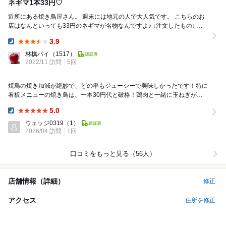
ネギマ1本33円♡
近所にある焼き鳥屋さん。 週末には地元の人で大人気です。 こちらのお
店はなんといっても33円のネギマが名物なんですよ♪ ↓注文したもの↓ 生
中 499円...
3.9
Dinner:
林檎パイ
（1517）
2022/11 訪問
5回
焼鳥の焼き加減が絶妙で、どの串もジューシーで美味しかったです！特に
看板メニューの焼き鳥は、一本30円代と破格！鶏肉と一緒に玉ねぎが刺
してあり、タレの味と良くあっていました。 お酒...
5.0
Dinner:
ウェッジ0319
（1）
2026/04 訪問
1回
口コミをもっと見る（56人）
店舗情報（詳細）
修正
アクセス
住所を修正