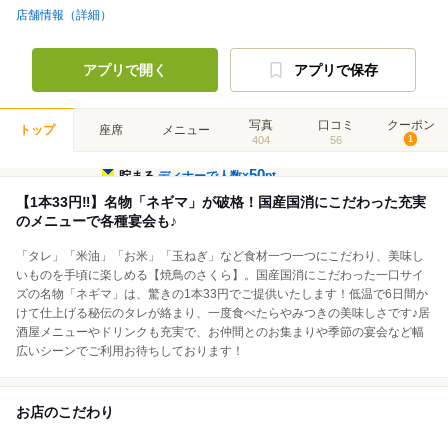
店舗情報（詳細）
アプリで開く
アプリで保存
写真
口コミ
クーポン
トップ
座席
メニュー
404
56
1
50
貯まる
ディナーで人数×
pt
【1本33円‼】名物「ネギマ」が破格！国産国消にこだわった充実
のメニューで各種宴会も♪
「タレ」「米油」「お米」「玉ねぎ」など食材一つ一つにこだわり、美味し
いものを手頃に楽しめる【焼鳥のさくら】。国産国消にこだわった一口サイ
ズの名物「ネギマ」は、驚きの1本33円でご提供いたします！低温で6日間か
けて仕上げる秘伝のタレが絡まり、一度食べたらやみつきの美味しさです♪居
酒屋メニューやドリンクも充実で、お仲間とのお集まりや季節の宴会など幅
広いシーンでご利用お待ちしております！
お店のこだわり