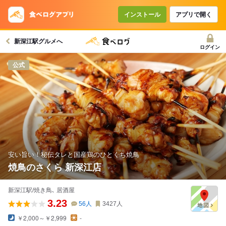
コースで使えるクーポン
戻る
インストール
アプリで開く
新深江駅グルメへ
クーポンを利用せず予約する
ログイン
公式
安い旨い！秘伝タレと国産鶏のひとくち焼鳥
焼鳥のさくら 新深江店
新深江駅/焼き鳥､ 居酒屋
3.23
56
人
3427
人
￥2,000～￥2,999
-