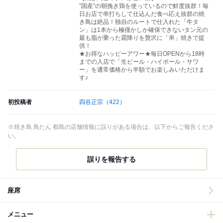
”国産”の朝挽き鶏を使っているので鮮度抜群！毎
日お店で串打ちして仕込んだ食べ応え抜群の焼
き鳥は絶品！独自のルートで仕入れた「牛タ
ン」は1本から極僅かしか確保できないタン元の
最も脂が乗った霜降りを贅沢に「串」焼きで提
供！
★お得なハッピーアワー★毎日OPENから18時
までの入店で「生ビール・ハイボール・サワ
ー」を通常価格から半額でお楽しみいただけま
す♪
初投稿者
四谷正宗
（422）
※焼き鳥 鳥たん 都島の店舗情報に誤りがある場合は、以下からご報告くださ
い。
誤りを報告する
座席
メニュー