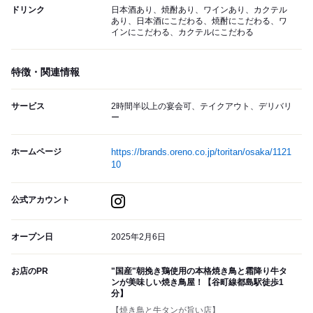
ドリンク
日本酒あり、焼酎あり、ワインあり、カクテル
あり、日本酒にこだわる、焼酎にこだわる、ワ
インにこだわる、カクテルにこだわる
特徴・関連情報
サービス
2時間半以上の宴会可、テイクアウト、デリバリ
ー
ホームページ
https://brands.oreno.co.jp/toritan/osaka/1121
10
公式アカウント
オープン日
2025年2月6日
お店のPR
"国産"朝挽き鶏使用の本格焼き鳥と霜降り牛タ
ンが美味しい焼き鳥屋！【谷町線都島駅徒歩1
分】
【焼き鳥と牛タンが旨い店】