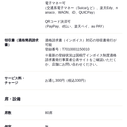
電子マネー可
（交通系電子マネー（Suicaなど）、楽天Edy、n
anaco、WAON、iD、QUICPay）
QRコード決済可
（PayPay、d払い、楽天ペイ、au PAY）
領収書（適格簡易請求
適格請求書（インボイス）対応の領収書発行が
書）
可能
登録番号：T7010001150010
※最新の登録状況は国税庁インボイス制度適格
請求書発行事業者公表サイトをご確認いただく
か、店舗にお問い合わせください。
サービス料・
お通し300円（税込330円）
チャージ
席・設備
席数
80席
個室
無