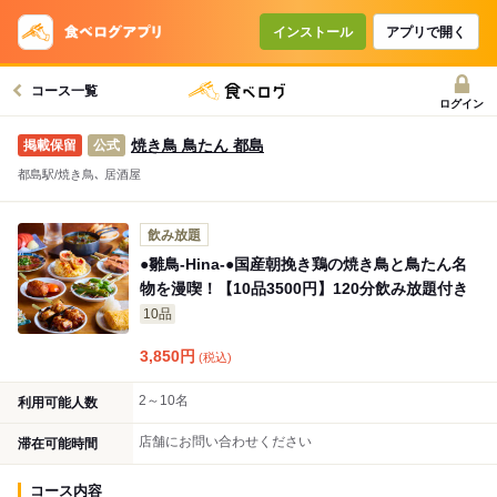
コースで使えるクーポン
戻る
インストール
アプリで開く
コース一覧
クーポンを利用せず予約する
ログイン
焼き鳥 鳥たん 都島
公式
都島駅/焼き鳥､ 居酒屋
飲み放題
●雛鳥-Hina-●国産朝挽き鶏の焼き鳥と鳥たん名
物を漫喫！【10品3500円】120分飲み放題付き
10品
3,850
円
(税込)
2～10名
利用可能人数
店舗にお問い合わせください
滞在可能時間
コース内容