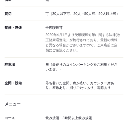
貸切
可（20人以下可、20人～50人可、50人以上可）
禁煙・喫煙
全席喫煙可
2020年4月1日より受動喫煙対策に関する法律(改
正健康増進法）が施行されており、最新の情報
と異なる場合がございますので、ご来店前に店
舗にご確認ください。
駐車場
無（最寄りのコインパーキングをご利用くださ
いませ。）
空間・設備
落ち着いた空間、席が広い、カウンター席あ
り、座敷あり、掘りごたつあり、電源あり
メニュー
コース
飲み放題、3時間以上飲み放題