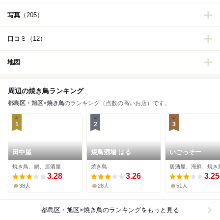
写真
（205）
口コミ
（12）
地図
周辺の焼き鳥ランキング
都島区・旭区
×
焼き鳥
のランキング（点数の高いお店）です。
1
2
3
田中屋
焼鳥酒場 はる
いごっそー
焼き鳥、鍋、居酒屋
焼き鳥
居酒屋、海鮮、焼き
3.28
3.26
3.25
38人
28人
51人
都島区・旭区×焼き鳥
のランキングをもっと見る