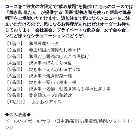
コースをご注文の方限定で”飲み放題”を提供!!こちらのコースでは
「焼き鳥 鳥たん」が提供する”国産”朝挽き鶏を使った焼鳥や逸品
料理をご堪能いただけます。追加注文で気になるメニューをご注
文いただけるので、気になるお料理があればぜひオーダーお待ち
しております！会社宴会、プライベートな飲み会、女子会や合コ
ンなど様々なシチュエーションにどうぞ♪
【1品目】 和風豆腐サラダ
【2品目】 赤玉頑固の濃厚だし巻き卵
【3品目】 和風だし醤油のげんこつ唐揚げ
【4品目】 焼き串⇒ぼんじりor皮
【5品目】 焼き串⇒えんがわorずり塩
【6品目】 焼き串⇒焼き野菜一種
【7品目】 焼き串⇒変わり種串一種
【8品目】 焼き串⇒名物！朝挽き鶏もも串orねぎま串
【9品目】 黄金鶏スープの鶏雑炊
【10品目】 あまおうアイス
◆飲み放題◆
ビール/ハイボール/サワー/日本酒/茶割り/果実酒/焼酎/ソフトドリ
ンク