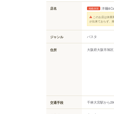
店名
洋麺&Caf
掲載保留
このお店は休業
が出来ておらず、
パスタ
ジャンル
大阪府
大阪市旭区
住所
千林大宮駅から29
交通手段