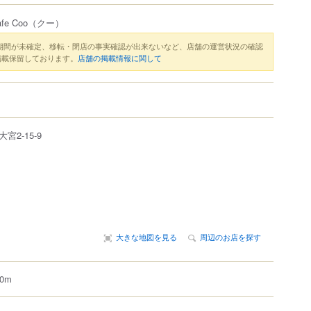
e Coo
（クー）
期間が未確定、移転・閉店の事実確認が出来ないなど、店舗の運営状況の確認
掲載保留しております。
店舗の掲載情報に関して
大宮
2-15-9
大きな地図を見る
周辺のお店を探す
0m