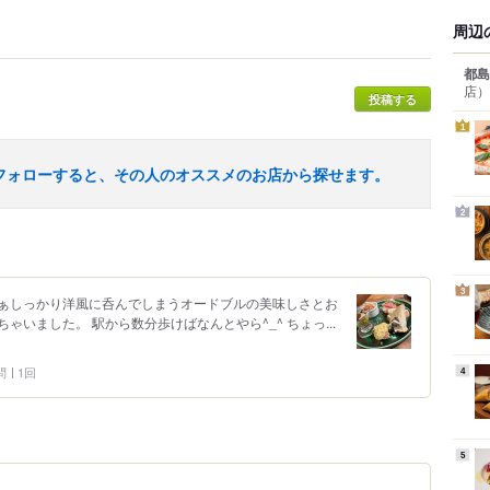
周辺
都島
店）
投稿する
1
フォローすると、その人のオススメのお店から探せます。
2
3
ぁしっかり洋風に呑んでしまうオードブルの美味しさとお
いました。 駅から数分歩けばなんとやら^_^ ちょっ...
問
1回
4
5