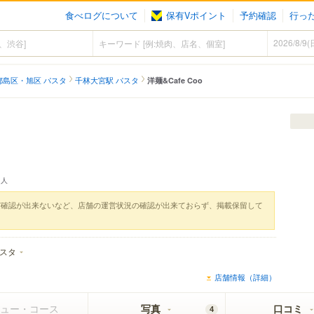
食べログについて
保有Vポイント
予約確認
行っ
都島区・旭区 パスタ
千林大宮駅 パスタ
洋麺&Cafe Coo
人
実確認が出来ないなど、店舗の運営状況の確認が出来ておらず、掲載保留して
スタ
店舗情報（詳細）
ュー・コース
写真
口コミ
4