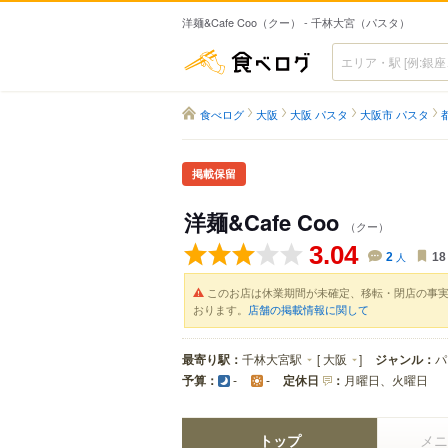
洋麺&Cafe Coo（クー） - 千林大宮（パスタ）
食べログ
食べログ
大阪
大阪 パスタ
大阪市 パスタ
掲載保留
洋麺&Cafe Coo
（クー）
3.04
2
人
18
このお店は休業期間が未確定、移転・閉店の事
おります。
店舗の掲載情報に関して
最寄り駅：
千林大宮駅
[
大阪
]
ジャンル：
パ
予算：
定休日
：
月曜日、火曜日
-
-
トップ
メニ