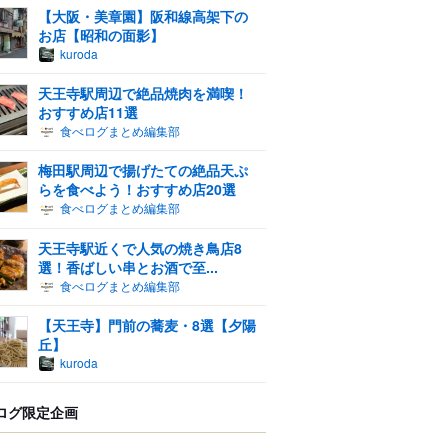
【大阪・美章園】阪和線高架下の
お店【昭和の面影】
kuroda
天王寺駅周辺で絶品焼肉を満喫！
おすすめ店11選
食べログまとめ編集部
梅田駅周辺で揚げたての絶品天ぷ
らを食べよう！おすすめ店20選
食べログまとめ編集部
天王寺駅近くで人気の焼き鳥店8
選！香ばしい串とお酒で至...
食べログまとめ編集部
【天王寺】門前の蕎麦・8選【夕陽
丘】
kuroda
ログ限定企画