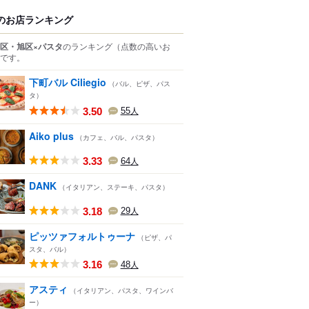
のお店ランキング
区・旭区×パスタ
のランキング
（点数の高いお
です。
下町バル Ciliegio
（バル、ピザ、パス
タ）
3.50
55
人
Aiko plus
（カフェ、バル、パスタ）
3.33
64
人
DANK
（イタリアン、ステーキ、パスタ）
3.18
29
人
ピッツァフォルトゥーナ
（ピザ、パ
スタ、バル）
3.16
48
人
アスティ
（イタリアン、パスタ、ワインバ
ー）