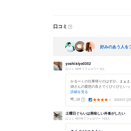
口コミ
？
好みのあう人を
yoshi-kiyo0352
口コミ 49件
フォロワー 9人
かるーくの仕事帰りのはずが、まぁま
姉さんの愛想の良さでぐびぐびといっちゃ
詳細を見る
2025/07 訪
？
10
土曜日ぐらいは美味しい外食がしたい
口コミ 497件
フォロワー 103人