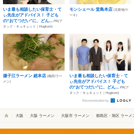
いま最も相談したい保育士・て
モンシェール 堂島本店
(北新地/ケ
ぃ先生がアドバイス！ 子ども
ーキ)
の“おてつだい”に、どん...
PR(ア
タック・キュキュット｜Hugkum)
揚子江ラーメン 総本店
いま最も相談したい保育士・て
(梅田/ラー
ぃ先生がアドバイス！ 子ども
メン)
の“おてつだい”に、どん...
PR(ア
タック・キュキュット｜Hugkum)
Recommended by
大阪
大阪 ラーメン
大阪市 ラーメン
都島区・旭区 ラーメ