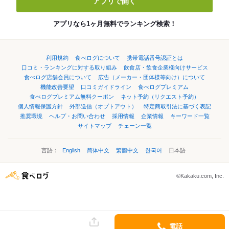
アプリで開く
アプリなら1ヶ月無料でランキング検索！
利用規約
食べログについて
携帯電話番号認証とは
口コミ・ランキングに対する取り組み
飲食店・飲食企業様向けサービス
食べログ店舗会員について
広告（メーカー・団体様等向け）について
機能改善要望
口コミガイドライン
食べログプレミアム
食べログプレミアム無料クーポン
ネット予約（リクエスト予約）
個人情報保護方針
外部送信（オプトアウト）
特定商取引法に基づく表記
推奨環境
ヘルプ・お問い合わせ
採用情報
企業情報
キーワード一覧
サイトマップ
チェーン一覧
言語：
English
简体中文
繁體中文
한국어
日本語
©Kakaku.com, Inc.
電話