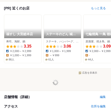
[PR] 近くのお店
もっと見る
福すし 大宮総本店
ステーキのどん 城東
七輪焼鳥 一鳥 都
古市店
寿司、海鮮、鍋
ステーキ、ハンバーグ、ファミレス
居酒屋、焼き鳥、鍋
3.35
3.06
3.09
￥2,000～￥2,999
￥1,000～￥1,999
￥2,000～￥2,999
Dinner:
Dinner:
Dinner:
￥1,000～￥1,999
～￥999
-
Lunch:
Lunch:
Lunch:
88人
61人
44人
広告を非表示
店舗情報（詳細）
編集
アクセス
住所を編集