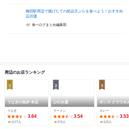
梅田駅周辺で揚げたての絶品天ぷらを食べよう！おすすめ
店20選
食べログまとめ編集部
周辺のお店ランキング
1
2
3
うなぎの魚伊 本店
ひのき屋
ボンズ クラウネ
うなぎ
ラーメン
カレー
3.64
3.54
3.53
1177人
274人
123人