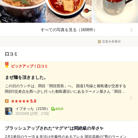
すべての写真を見る（1608件）
広告を非表示
口コミ
ピックアップ！口コミ
まぜ麺を頂きました。
この日のランチは、関目「関目団長」へ。 国道1号線と都島通が交差する
関目5交差点を西へ少し行った都島通沿いにあるラーメン屋さん「関目団
長」で「まぜ麺」を頂きました。 麵は300g、炒め野菜トッピング、白ご
5.0
飯は半分で、卵は生卵でお願いしましたよ。 ちなみに、麺300gまでなら
Lunch:
白飯付き、...
イブオっち
（2150）
2025/09 訪問
27回
ブラッシュアップされた“マグマ”は悶絶級の辛さ✨
2月1発目のラー活 & 辛活は中毒性のあるアレを 関目高殿の"男のラーメン