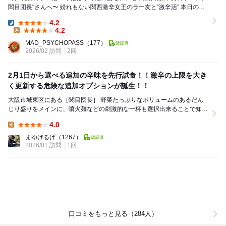
関目団長"さんへ〜 紛れもない関西激辛女王のラー友と“激辛活”️ 本日の注
文は… ◉大噴火麺...
4.2
Dinner:
4.2
Lunch:
MAD_PSYCHOPASS
（177）
2026/02 訪問
2回
2月1日から選べる追加の辛味を先行試食！！激辛の上限を大き
く更新する危険な追加オプションが誕生！！
大阪市城東区にある［関目団長］ 野菜たっぷりなボリュームのあるだん
じり盛りをメインに、噴火麺などの刺激的な一杯も選択出来ることで知ら
れる人気のお店です。 単に辛いだけで...
4.0
Lunch:
まゆげるげ
（1267）
2026/01 訪問
1回
口コミをもっと見る（284人）