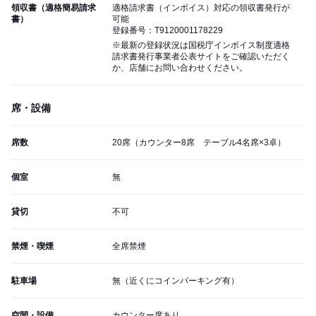
領収書（適格簡易請求
適格請求書（インボイス）対応の領収書発行が
書）
可能
登録番号：T9120001178229
※最新の登録状況は国税庁インボイス制度適格
請求書発行事業者公表サイトをご確認いただく
か、店舗にお問い合わせください。
席・設備
席数
20席（カウンター8席 テーブル4名席×3卓）
個室
無
貸切
不可
禁煙・喫煙
全席禁煙
駐車場
無（近くにコインパーキング有）
空間・設備
カウンター席あり