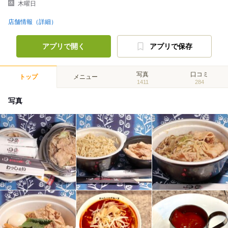
木曜日
店舗情報（詳細）
アプリで開く
アプリで保存
写真
口コミ
トップ
メニュー
1411
284
写真