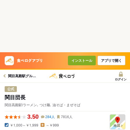
インストール
アプリで開く
関目高殿駅グルメへ
ログイン
公式
関目団長
関目高殿駅/ラーメン､ つけ麺､ 油そば・まぜそば
3.50
284
人
7816
人
￥1,000～￥1,999
～￥999