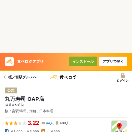
インストール
アプリで開く
桜ノ宮駅グルメへ
ログイン
公式
丸万寿司 OAP店
(まるまんずし)
桜ノ宮駅/寿司､ 海鮮､ 日本料理
3.22
44
人
480
人
￥3,000～￥3,999
～￥999