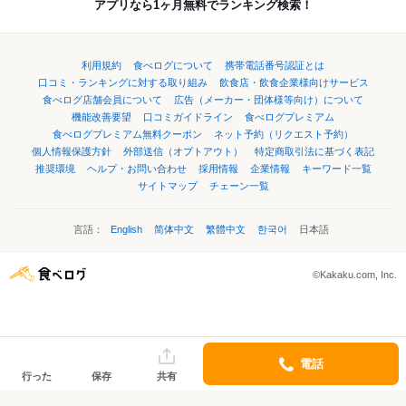
アプリなら1ヶ月無料でランキング検索！
利用規約
食べログについて
携帯電話番号認証とは
口コミ・ランキングに対する取り組み
飲食店・飲食企業様向けサービス
食べログ店舗会員について
広告（メーカー・団体様等向け）について
機能改善要望
口コミガイドライン
食べログプレミアム
食べログプレミアム無料クーポン
ネット予約（リクエスト予約）
個人情報保護方針
外部送信（オプトアウト）
特定商取引法に基づく表記
推奨環境
ヘルプ・お問い合わせ
採用情報
企業情報
キーワード一覧
サイトマップ
チェーン一覧
言語：
English
简体中文
繁體中文
한국어
日本語
©Kakaku.com, Inc.
電話
行った
保存
共有