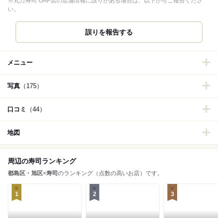
※丸万寿司 OAP店の店舗情報に誤りがある場合は、以下からご報告くださ
い。
誤りを報告する
メニュー
写真
（175）
口コミ
（44）
地図
周辺の寿司ランキング
都島区・旭区
×
寿司
のランキング（点数の高いお店）です。
1
2
3