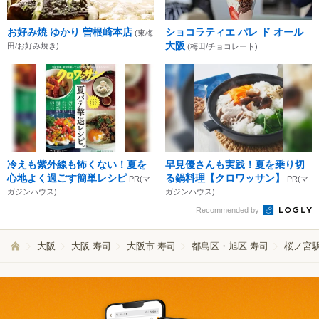
お好み焼 ゆかり 曽根崎本店
ショコラティエ パレ ド オール
(東梅
大阪
田/お好み焼き)
(梅田/チョコレート)
冷えも紫外線も怖くない！夏を
早見優さんも実践！夏を乗り切
心地よく過ごす簡単レシピ
る鍋料理【クロワッサン】
PR(マ
PR(マ
ガジンハウス)
ガジンハウス)
Recommended by
大阪
大阪 寿司
大阪市 寿司
都島区・旭区 寿司
桜ノ宮駅