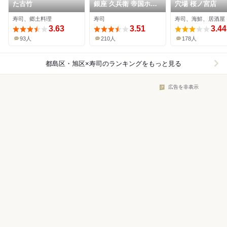
た古竹
銀座 久兵衛 帝国ホテ
穴場 桜ノ宮店
ル大阪店
寿司、郷土料理
寿司
寿司、海鮮、居酒屋
3.63
3.51
3.44
93人
210人
178人
都島区・旭区×寿司
のランキングをもっと見る
広告を非表示