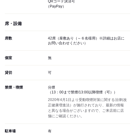
QRコード決済可
（PayPay）
席・設備
席数
42席（座敷あり（～６名様用）※詳細はお店に
お問い合わせください）
個室
無
貸切
可
禁煙・喫煙
分煙
（13：00まで禁煙/13:00以降喫煙（可））
2020年4月1日より受動喫煙対策に関する法律(改
正健康増進法）が施行されており、最新の情報
と異なる場合がございますので、ご来店前に店
舗にご確認ください。
駐車場
有