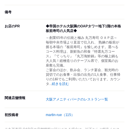
備考
お店のPR
◆帝国ホテル大阪隣のOAPタワー地下1階の本格
板前寿司の人気店◆
～創業65年の伝統と極み 丸万寿司 ＯＡＰ店～
毎朝中央市場より直送で仕入れ、 熟練の板前が
握る本場の『板前寿司』を愉しめます。選べる
コース料理は、新鮮魚の和食『特選丸万コー
ス』『てっちり』『丸万海鮮鍋』等の極上鍋も
大人気！総檜造りのテーブル席で、個室風のお
座敷も完備。
ご宴会のほか、飲み会、ランチ宴会、観光時の
貸切でのお食事・出張の出先の1人食事、仕事帰
りの1杯でもご利用いただいております。カウン
タ
...
続きを読む
関連店舗情報
大阪アメニティパークのレストラン一覧
初投稿者
martin-rue
（115）