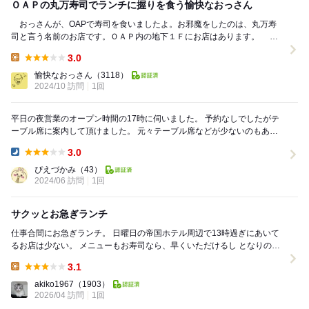
ＯＡＰの丸万寿司でランチに握りを食う愉快なおっさん
おっさんが、OAPで寿司を食いましたよ。お邪魔をしたのは、丸万寿
司と言う名前のお店です。ＯＡＰ内の地下１Ｆにお店はあります。
【動画】https://youtube.com/...
3.0
Lunch:
愉快なおっさん
（3118）
2024/10 訪問
1回
平日の夜営業のオープン時間の17時に伺いました。 予約なしでしたがテ
ーブル席に案内して頂けました。 元々テーブル席などが少ないのもあり
ますが、予約のお客様などでテーブル席、...
3.0
Dinner:
ぴえづかみ
（43）
2024/06 訪問
1回
サクッとお急ぎランチ
仕事合間にお急ぎランチ。 日曜日の帝国ホテル周辺で13時過ぎにあいて
るお店は少ない。 メニューもお寿司なら、早くいただけるし となりの
OAPの地下であいてるこちらへ。 ...
3.1
Lunch:
akiko1967
（1903）
2026/04 訪問
1回