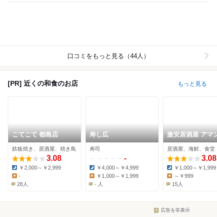
口コミをもっと見る（44人）
[PR] 近くの和食のお店
もっと見る
こてこて 都島店
寿し広
激安居酒屋 アマ
本店
鉄板焼き、居酒屋、焼き鳥
寿司
居酒屋、海鮮、食堂
3.08
-
3.08
￥2,000～￥2,999
￥4,000～￥4,999
￥1,000～￥1,999
Dinner:
Dinner:
Dinner:
-
￥1,000～￥1,999
～￥999
Lunch:
Lunch:
Lunch:
28人
- 人
15人
広告を非表示