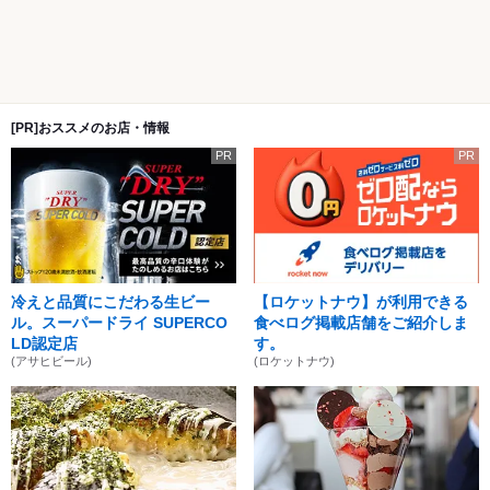
[PR]おススメのお店・情報
PR
PR
冷えと品質にこだわる生ビー
【ロケットナウ】が利用できる
ル。スーパードライ SUPERCO
食べログ掲載店舗をご紹介しま
LD認定店
す。
(アサヒビール)
(ロケットナウ)