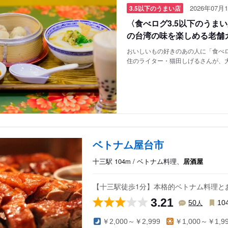
2026年07月1
3.5以下のうまい店
〈食べログ3.5以下のうま
の台湾の味を楽しめる老舗
おいしいもの好きのあの人に「食べロ
住のライター・猫田しげるさんが、
ベトナム屋台市
十三駅 104m / ベトナム料理、
居酒屋
【十三駅徒歩1分】本格的ベトナム料理と
3.21
人
50
10
￥2,000～￥2,999
￥1,000～￥1,9