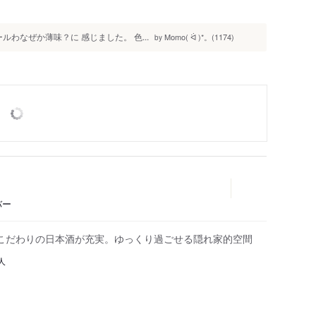
わなぜか薄味？に 感じました。 色...
Momo( ᐛ )*。(1174)
by
バー
こだわりの日本酒が充実。ゆっくり過ごせる隠れ家的空間
人