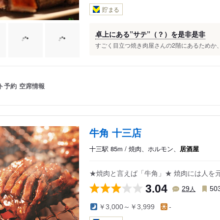
貯まる
卓上にある”サテ”（？）を是非是非
すごく目立つ焼き肉屋さんの2階にあるためか、
ト予約
空席情報
牛角 十三店
十三駅 85m / 焼肉、ホルモン、
居酒屋
★焼肉と言えば「牛角」★ 焼肉には人を
3.04
人
29
50
￥3,000～￥3,999
-