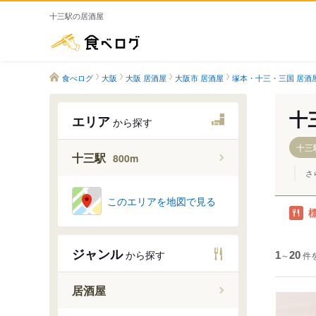
十三駅の居酒屋
食べログ
食べログ
大阪
大阪 居酒屋
大阪市 居酒屋
塚本・十三・三国 居酒
十
エリア
から探す
十三駅
十三駅
800m
さ
このエリアを地図で見る
ジャンル
から探す
1
～
20
件
居酒屋