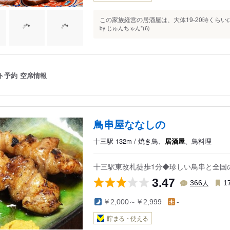
この家族経営の居酒屋は、大体19-20時くらい
じゅんちゃん"(6)
by
ト予約
空席情報
鳥串屋ななしの
十三駅 132m / 焼き鳥、
居酒屋
、鳥料理
十三駅東改札徒歩1分◆珍しい鳥串と全国
3.47
人
366
1
￥2,000～￥2,999
-
貯まる・使える