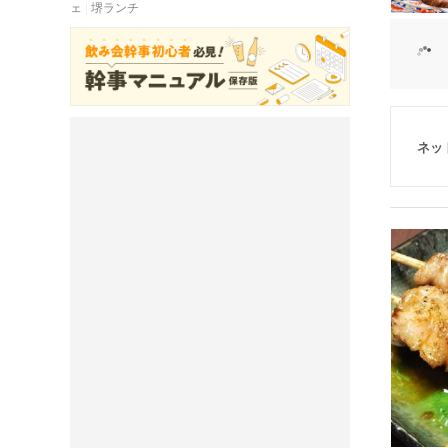
ェ
堺ランチ
ネッ