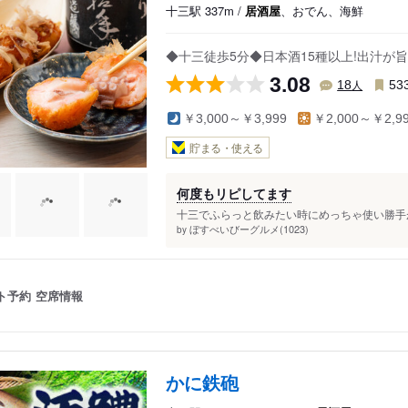
十三駅 337m /
居酒屋
、おでん、海鮮
◆十三徒歩5分◆日本酒15種以上!出汁が旨
3.08
人
18
53
￥3,000～￥3,999
￥2,000～￥2,9
貯まる・使える
何度もリピしてます
十三でふらっと飲みたい時にめっちゃ使い勝手が
ぼすべいびーグルメ(1023)
by
ト予約
空席情報
かに鉄砲