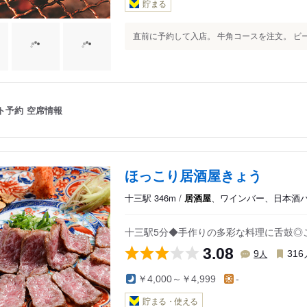
貯まる
直前に予約して入店。 牛角コースを注文。 ビール
ト予約
空席情報
ほっこり居酒屋きょう
十三駅 346m /
居酒屋
、ワインバー、日本酒
十三駅5分◆手作りの多彩な料理に舌鼓◎
3.08
人
9
316
￥4,000～￥4,999
-
貯まる・使える