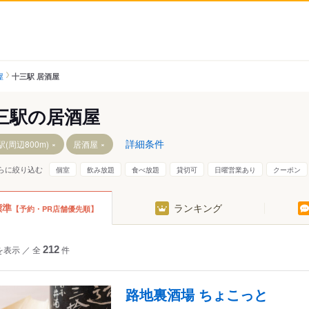
屋
十三駅 居酒屋
三駅の居酒屋
詳細条件
(周辺800m)
居酒屋
らに絞り込む
個室
飲み放題
食べ放題
貸切可
日曜営業あり
クーポン
標準
ランキング
【予約・PR店舗優先順】
を表示
／
全
212
件
路地裏酒場 ちょこっと