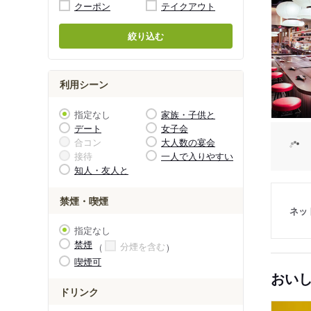
クーポン
テイクアウト
絞り込む
利用シーン
指定なし
家族・子供と
デート
女子会
合コン
大人数の宴会
接待
一人で入りやすい
知人・友人と
禁煙・喫煙
ネッ
指定なし
禁煙
分煙を含む
喫煙可
おい
ドリンク