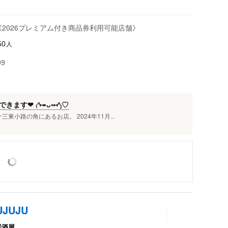
!《2026プレミアム付き商品券利用可能店舗》
人
50
99
❤︎ ₍ᐢ⑅•ᴗ•⑅ᐢ₎♡
東小路の角にあるお店。 2024年11月...
JUJU
居酒屋