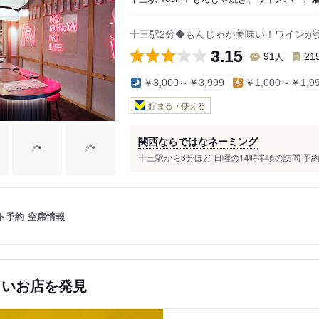
十三駅2分◆もんじゃが美味い！ワインが
3.15
人
91
21
￥3,000～￥3,999
￥1,000～￥1,9
貯まる・使える
関西ならではなネーミング
十三駅から3分ほど 日曜の14時半頃の訪問 予約
ト予約
空席情報
しいお店を発見