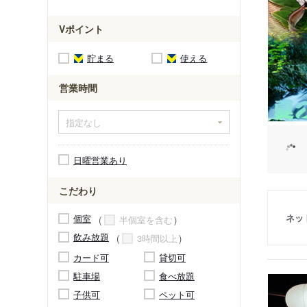
Vポイント
貯まる
使える
営業時間
日曜営業あり
こだわり
ネッ
個室
半個室を含む
飲み放題
3時間以上
カード可
貸切可
駐車場
食べ放題
子供可
ペット可