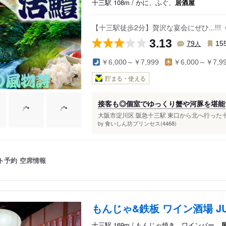
十三駅 108m / かに、ふぐ、
居酒屋
【十三駅徒歩2分】贅沢な宴会にぜひ...!!
3.13
人
79
15
￥6,000～￥7,999
￥6,000～￥7,9
貯まる・使える
接客も◎個室でゆっくり蟹や河豚を堪能できます
大阪市淀川区 阪急十三駅 東口から北へ行った十三
食いしん坊プリンセス(4468)
by
ト予約
空席情報
もんじゃ&鉄板 ワイン酒場 JU
十三駅 169m / もんじゃ焼き、ワインバー、