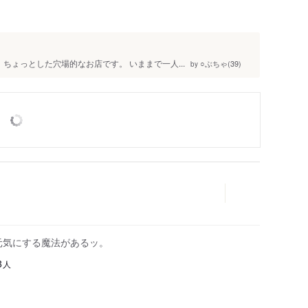
ちょっとした穴場的なお店です。 いままで一人...
○ぶちゃ(39)
by
元気にする魔法があるッ。
人
3