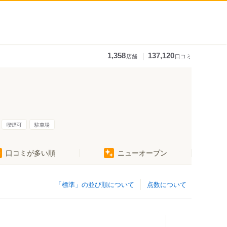
｜
1,358
137,120
店舗
口コミ
喫煙可
駐車場
口コミが多い順
ニューオープン
「標準」の並び順について
点数について