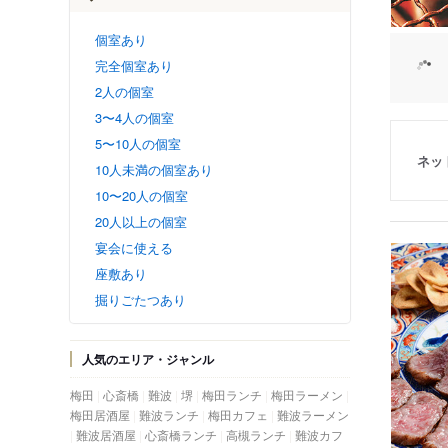
個室あり
完全個室あり
2人の個室
3〜4人の個室
5〜10人の個室
ネッ
10人未満の個室あり
10〜20人の個室
20人以上の個室
宴会に使える
座敷あり
掘りごたつあり
人気のエリア・ジャンル
梅田
心斎橋
難波
堺
梅田ランチ
梅田ラーメン
梅田居酒屋
難波ランチ
梅田カフェ
難波ラーメン
難波居酒屋
心斎橋ランチ
高槻ランチ
難波カフ