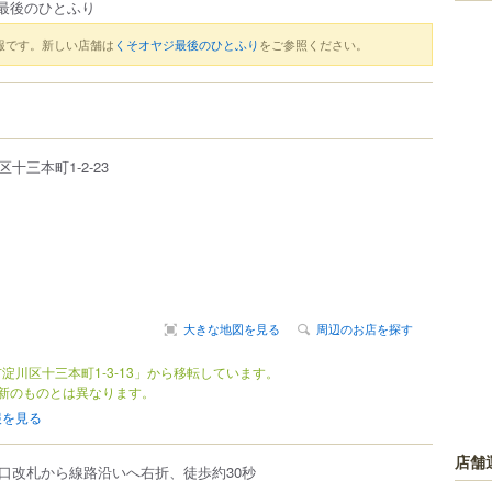
最後のひとふり
報です。新しい店舗は
くそオヤジ最後のひとふり
をご参照ください。
区
十三本町
1-2-23
大きな地図を見る
周辺のお店を探す
淀川区十三本町1-3-13」から移転しています。
新のものとは異なります。
報を見る
店舗
口改札から線路沿いへ右折、徒歩約30秒