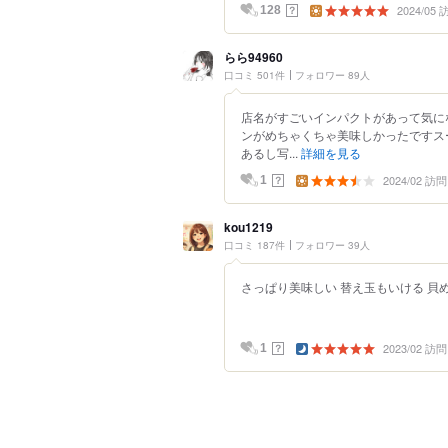
2024/05
？
128
らら94960
口コミ 501件
フォロワー 89人
店名がすごいインパクトがあって気に
ンがめちゃくちゃ美味しかったですス
あるし写...
詳細を見る
2024/02 訪問
？
1
kou1219
口コミ 187件
フォロワー 39人
さっぱり美味しい 替え玉もいける 貝
2023/02 訪問
？
1