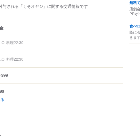
無料
付与される「くそオヤジ」に関する交通情報です
店舗
PRが
食べ
金
既に
きま
L.O. 料理22:30
L.O. 料理22:30
999
99
見る
可