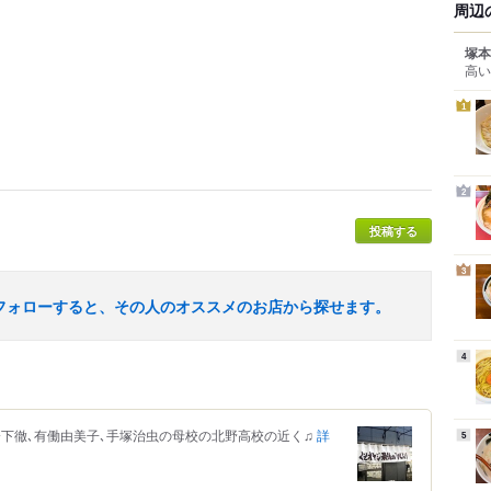
周辺
塚本
高い
1
2
投稿する
3
フォローすると、その人のオススメのお店から探せます。
4
♪ 橋下徹､有働由美子､手塚治虫の母校の北野高校の近く♫
詳
5