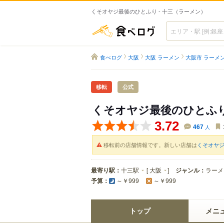
くそオヤジ最後のひとふり - 十三（ラーメン）
食べログ
食べログ
大阪
大阪 ラーメン
大阪市 ラーメ
移転
公式
くそオヤジ最後のひとふ
3.72
467
人
移転前の店舗情報です。新しい店舗は
くそオヤ
最寄り駅：
十三駅
[
大阪
]
ジャンル：
ラーメ
予算：
～￥999
～￥999
トップ
メニ