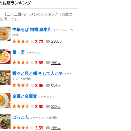
のお店ランキング
・十三・三国×ラーメン
のランキング
（点数の
お店）
です。
中華そば 桐麺 総本店
（ラーメン、つ
け麺）
3.73
2368
人
麺一盃
（ラーメン）
3.69
760
人
醤油と貝と麺 そして人と夢
（ラー
メン、つけ麺）
3.65
854
人
金麺と金蕎麦
（ラーメン）
3.60
332
人
ばっこ志
（ラーメン、つけ麺）
3.59
786
人