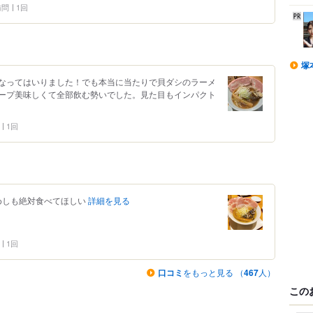
 訪問
1回
塚
なってはいりました！でも本当に当たりで貝ダシのラーメ
ープ美味しくて全部飲む勢いでした。見た目もインパクト
1回
めしも絶対食べてほしい
詳細を見る
1回
口コミ
をもっと見る （
467
人）
この