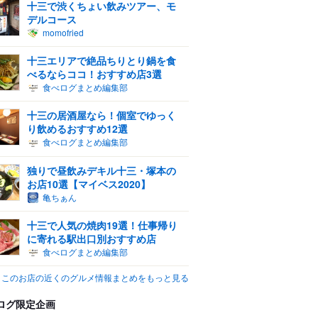
十三で渋くちょい飲みツアー、モ
デルコース
momofried
十三エリアで絶品ちりとり鍋を食
べるならココ！おすすめ店3選
食べログまとめ編集部
十三の居酒屋なら！個室でゆっく
り飲めるおすすめ12選
食べログまとめ編集部
独りで昼飲みデキル十三・塚本の
お店10選【マイベス2020】
亀ちぁん
十三で人気の焼肉19選！仕事帰り
に寄れる駅出口別おすすめ店
食べログまとめ編集部
このお店の近くのグルメ情報まとめをもっと見る
ログ限定企画