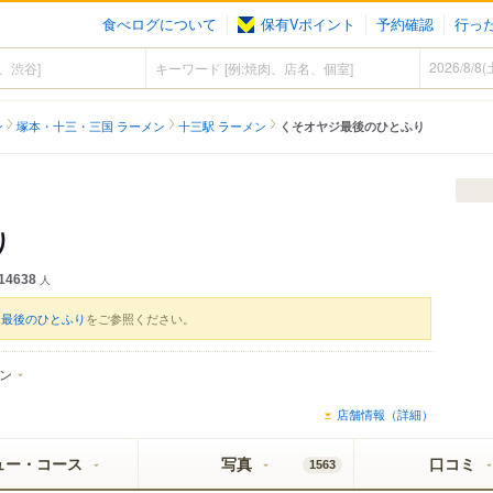
食べログについて
保有Vポイント
予約確認
行っ
ン
塚本・十三・三国 ラーメン
十三駅 ラーメン
くそオヤジ最後のひとふり
り
14638
人
ジ最後のひとふり
をご参照ください。
ン
店舗情報（詳細）
ュー・コース
写真
口コミ
1563