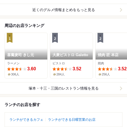
近くのグルメ情報まとめをもっと見る
周辺のお店ランキング
1
2
2
喜蕎麦司 きし元
大衆ビストロ Galetto
焼肉 匠 本店
ラーメン
ビストロ
焼肉
3.60
3.52
3.52
306人
284人
256人
塚本・十三・三国
のレストラン情報を見る
ランチのお店を探す
ランチができるカフェ
ランチができる日曜営業のお店