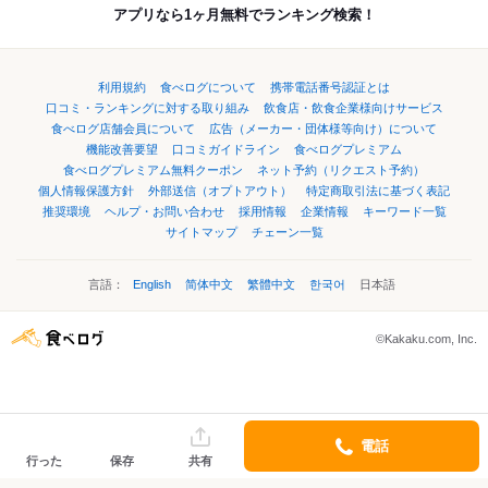
アプリなら1ヶ月無料でランキング検索！
利用規約
食べログについて
携帯電話番号認証とは
口コミ・ランキングに対する取り組み
飲食店・飲食企業様向けサービス
食べログ店舗会員について
広告（メーカー・団体様等向け）について
機能改善要望
口コミガイドライン
食べログプレミアム
食べログプレミアム無料クーポン
ネット予約（リクエスト予約）
個人情報保護方針
外部送信（オプトアウト）
特定商取引法に基づく表記
推奨環境
ヘルプ・お問い合わせ
採用情報
企業情報
キーワード一覧
サイトマップ
チェーン一覧
言語：
English
简体中文
繁體中文
한국어
日本語
©Kakaku.com, Inc.
電話
行った
保存
共有