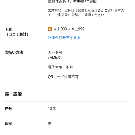
他お休みあり、Instagram参照
営業時間・定休日は変更となる場合がございますの
で、ご来店前に店舗にご確認ください。
￥1,000～￥1,999
予算
（口コミ集計）
利用金額分布を見る
支払い方法
カード可
（AMEX）
電子マネー不可
QRコード決済不可
席・設備
席数
13席
個室
無