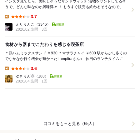
インスタ見てたら、美味しそうなサンドウィッチ 漬物をサンドしてるそ
うで、どんな味なのか興味津々 ！ もうすぐ販売も終わるそうなので、駆
け込んで来ました 喫茶Lampti...
3.7
Lunch:
えりりんこ
（3346）
2026/02 訪問
3回
食材から器までこだわりを感じる喫茶店
＊鶏ハムミックスサンド ￥930 ＊マサラチャイ ￥600 駅から少し歩くの
でなかなか行く機会が無かったLamptiraさん⟡.· 休日のランチタイムに来
れました☺️ ...
3.6
Lunch:
ゆきりん☃︎
（188）
2026/04 訪問
1回
口コミをもっと見る（65人）