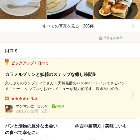
すべての写真を見る（305件）
広告を非表示
口コミ
ピックアップ！口コミ
カラメルプリンと妖精のステップな癒し時間☕
久しぶりのランプティラさん✨️ 天然発酵のパンやイートインできるパン
メニュー、 シンプルなおやつメニューが魅力的です。現金払いのみ。 雨
の平日14時半、一人でおうかがい。 先客6名、滞在1時間で後から4名来
4.5
店。 【頂いたもの】 ・カラメルプリン 560円 ・妖精のステップ ヨ...
Lunch:
マンマルニ
（2364）
2026/06 訪問
2回
パンと漬物の意外な出会い @西中島南方 | 美味しいも
の食べて幸せに♪