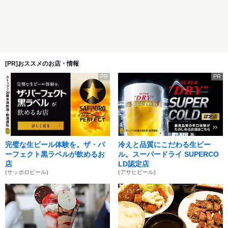
[PR]おススメのお店・情報
PR
PR
完璧な生ビール体験を。ザ・パ
冷えと品質にこだわる生ビー
ーフェクト黒ラベルが飲めるお
ル。スーパードライ SUPERCO
店
LD認定店
(サッポロビール)
(アサヒビール)