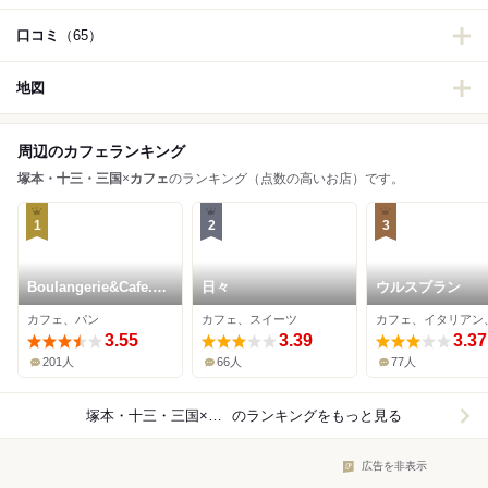
口コミ
（65）
地図
周辺のカフェランキング
塚本・十三・三国
×
カフェ
のランキング（点数の高いお店）です。
1
2
3
Boulangerie&Cafe.
日々
ウルスブラン
Be
カフェ、パン
カフェ、スイーツ
3.55
3.39
3.37
201人
66人
77人
塚本・十三・三国×カフェ
のランキングをもっと見る
広告を非表示