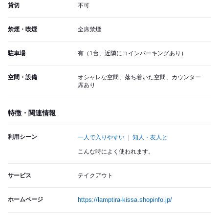
貸切
不可
禁煙・喫煙
全席禁煙
駐車場
有（1台、近隣にコインパーキングあり）
空間・設備
オシャレな空間、落ち着いた空間、カウンター
席あり
特徴・関連情報
利用シーン
一人で入りやすい
知人・友人と
こんな時によく使われます。
サービス
テイクアウト
ホームページ
https://lamptira-kissa.shopinfo.jp/