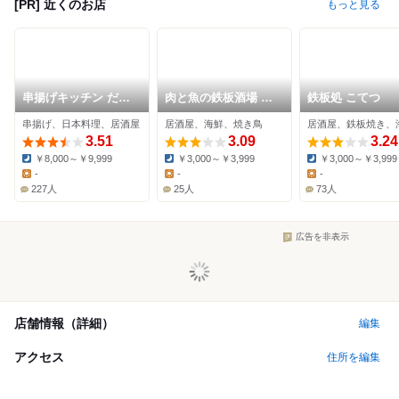
[PR] 近くのお店
もっと見る
串揚げキッチン だん
肉と魚の鉄板酒場 か
鉄板処 こてつ
十三店
さ家
串揚げ、日本料理、居酒屋
居酒屋、海鮮、焼き鳥
居酒屋、鉄板焼き、
3.51
3.09
3.24
￥8,000～￥9,999
￥3,000～￥3,999
￥3,000～￥3,999
Dinner:
Dinner:
Dinner:
-
-
-
Lunch:
Lunch:
Lunch:
227人
25人
73人
広告を非表示
店舗情報（詳細）
編集
アクセス
住所を編集