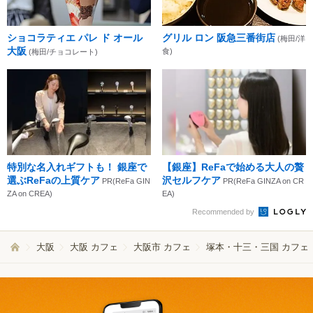
ショコラティエ パレ ド オール
グリル ロン 阪急三番街店
(梅田/洋
大阪
食)
(梅田/チョコレート)
特別な名入れギフトも！ 銀座で
【銀座】ReFaで始める大人の贅
選ぶReFaの上質ケア
沢セルフケア
PR(ReFa GIN
PR(ReFa GINZA on CR
ZA on CREA)
EA)
Recommended by
大阪
大阪 カフェ
大阪市 カフェ
塚本・十三・三国 カフェ