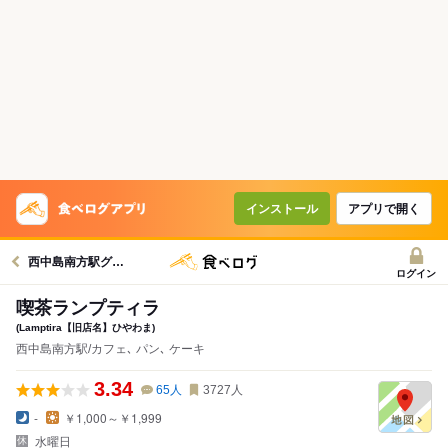
インストール
アプリで開く
西中島南方駅グルメへ
ログイン
喫茶ランプティラ
(Lamptira【旧店名】ひやわま)
西中島南方駅/カフェ､ パン､ ケーキ
3.34
65
人
3727
人
-
￥1,000～￥1,999
水曜日