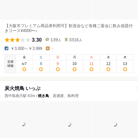
【大阪市プレミアム商品券利用可】歓迎会など各種ご宴会に飲み放題付
きコース¥4000〜♪
3.30
139
3316
人
人
￥3,000～￥3,999
-
金
土
日
月
火
水
木
空席
7
8
9
10
11
12
13
8
/
情報
炭火焼鳥 いっぷ
西中島南方駅 63m /
焼き鳥
、居酒屋、鳥料理