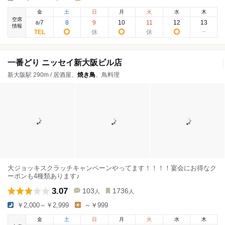
金
土
日
月
火
水
木
空席
7
8
9
10
11
12
13
8
/
情報
一番どり ニッセイ新大阪ビル店
新大阪駅 290m / 居酒屋、
焼き鳥
、鳥料理
大ジョッキスクラッチキャンペーンやってます！！！！宴会にお得なク
ーポンも4種類あります♪
3.07
103
1736
人
人
￥2,000～￥2,999
～￥999
金
土
日
月
火
水
木