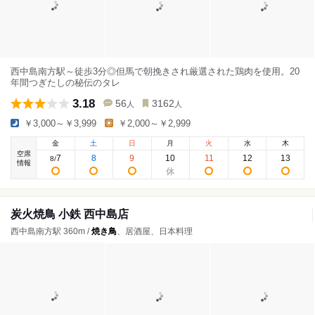
西中島南方駅～徒歩3分◎但馬で朝挽きされ厳選された鶏肉を使用。20
年間つぎたしの秘伝のタレ
3.18
56
3162
人
人
￥3,000～￥3,999
￥2,000～￥2,999
金
土
日
月
火
水
木
空席
7
8
9
10
11
12
13
8
/
情報
炭火焼鳥 小鉄 西中島店
西中島南方駅 360m /
焼き鳥
、居酒屋、日本料理