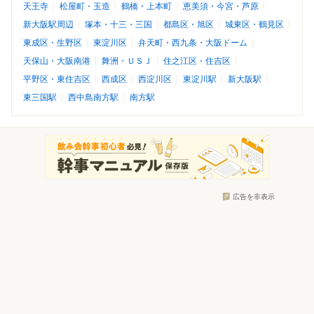
天王寺
松屋町・玉造
鶴橋・上本町
恵美須・今宮・芦原
新大阪駅周辺
塚本・十三・三国
都島区・旭区
城東区・鶴見区
東成区・生野区
東淀川区
弁天町・西九条・大阪ドーム
天保山・大阪南港
舞洲・ＵＳＪ
住之江区・住吉区
平野区・東住吉区
西成区
西淀川区
東淀川駅
新大阪駅
東三国駅
西中島南方駅
南方駅
広告を非表示