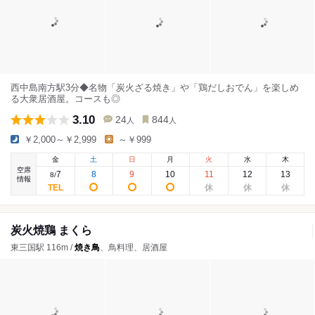
西中島南方駅3分◆名物「炭火ざる焼き」や「鶏だしおでん」を楽しめ
る大衆居酒屋。コースも◎
3.10
24
844
人
人
￥2,000～￥2,999
～￥999
金
土
日
月
火
水
木
空席
7
8
9
10
11
12
13
8
/
情報
炭火焼鶏 まくら
東三国駅 116m /
焼き鳥
、鳥料理、居酒屋