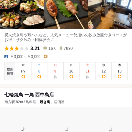
炭火焼き鳥や鶏ハムなど、人気メニュー勢揃いの飲み放題付きコースが
お得！サク飲み・団体宴会に
3.21
16
789
人
人
￥3,000～￥3,999
-
金
土
日
月
火
水
木
空席
7
8
9
10
11
12
13
8
/
情報
七輪焼鳥 一鳥 西中島店
南方駅 82m / 鳥料理、
焼き鳥
、居酒屋