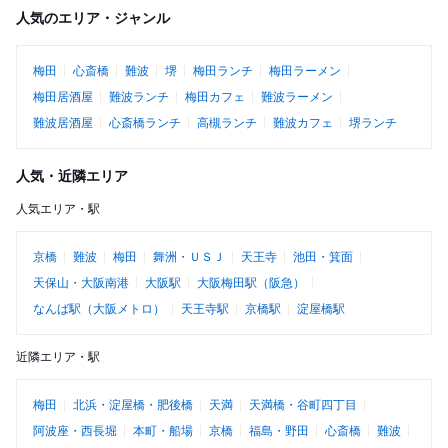
人気のエリア・ジャンル
梅田
心斎橋
難波
堺
梅田ランチ
梅田ラーメン
梅田居酒屋
難波ランチ
梅田カフェ
難波ラーメン
難波居酒屋
心斎橋ランチ
高槻ランチ
難波カフェ
堺ランチ
人気・近隣エリア
人気エリア・駅
京橋
難波
梅田
舞洲・ＵＳＪ
天王寺
池田・箕面
天保山・大阪南港
大阪駅
大阪梅田駅（阪急）
なんば駅（大阪メトロ）
天王寺駅
京橋駅
淀屋橋駅
近隣エリア・駅
梅田
北浜・淀屋橋・肥後橋
天満
天満橋・谷町四丁目
阿波座・西長堀
本町・船場
京橋
福島・野田
心斎橋
難波