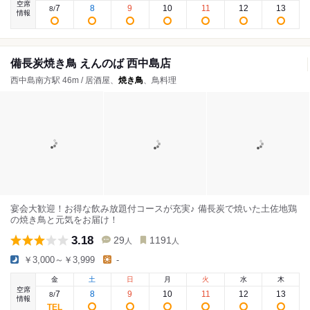
空席
7
8
9
10
11
12
13
8
/
情報
備長炭焼き鳥 えんのば 西中島店
西中島南方駅 46m / 居酒屋、
焼き鳥
、鳥料理
宴会大歓迎！お得な飲み放題付コースが充実♪ 備長炭で焼いた土佐地鶏
の焼き鳥と元気をお届け！
3.18
29
1191
人
人
￥3,000～￥3,999
-
金
土
日
月
火
水
木
空席
7
8
9
10
11
12
13
8
/
情報