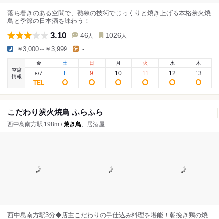
落ち着きのある空間で、熟練の技術でじっくりと焼き上げる本格炭火焼
鳥と季節の日本酒を味わう！
3.10
46
1026
人
人
￥3,000～￥3,999
-
金
土
日
月
火
水
木
空席
7
8
9
10
11
12
13
8
/
情報
こだわり炭火焼鳥 ふらふら
西中島南方駅 198m /
焼き鳥
、居酒屋
西中島南方駅3分◆店主こだわりの手仕込み料理を堪能！朝挽き鶏の焼