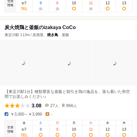
空席
7
8
9
10
11
12
13
8
/
情報
炭火焼鶏と釜飯のizakaya CoCo
東淀川駅 113m / 居酒屋、
焼き鳥
、釜飯
【東淀川駅1分】種類豊富な釜飯と朝引き鶏の逸品を、落ち着いた和空
間でお楽しみください♪
3.08
27
966
人
人
￥3,000～￥3,999
-
金
土
日
月
火
水
木
空席
7
8
9
10
11
12
13
8
/
情報