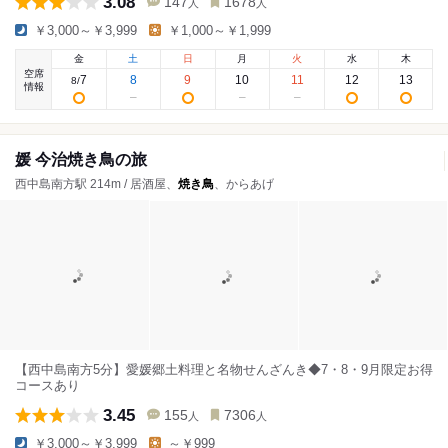
3.08
147
1678
人
人
￥3,000～￥3,999
￥1,000～￥1,999
金
土
日
月
火
水
木
空席
7
8
9
10
11
12
13
8
/
情報
媛 今治焼き鳥の旅
西中島南方駅 214m / 居酒屋、
焼き鳥
、からあげ
【西中島南方5分】愛媛郷土料理と名物せんざんき◆7・8・9月限定お得
コースあり
3.45
155
7306
人
人
￥3,000～￥3,999
～￥999