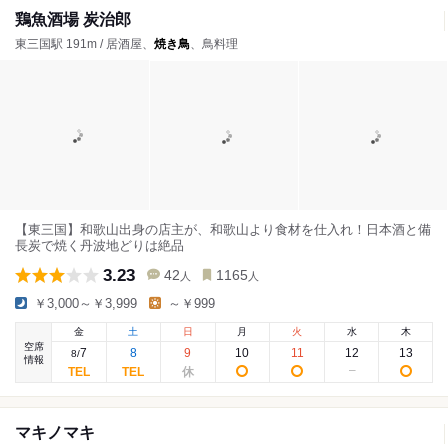
鶏魚酒場 炭治郎
東三国駅 191m / 居酒屋、
焼き鳥
、鳥料理
【東三国】和歌山出身の店主が、和歌山より食材を仕入れ！日本酒と備
長炭で焼く丹波地どりは絶品
3.23
42
1165
人
人
￥3,000～￥3,999
～￥999
金
土
日
月
火
水
木
空席
7
8
9
10
11
12
13
8
/
情報
マキノマキ