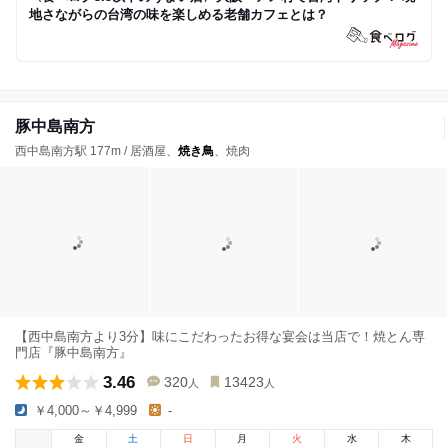
地さながらの台湾の味を楽しめる老舗カフェとは？
豚中島南方
西中島南方駅 177m / 居酒屋、
焼き鳥
、焼肉
【西中島南方より3分】味にこだわったお得な宴会は当店で！焼とん専
門店『豚中島南方』
3.46
320
13423
人
人
￥4,000～￥4,999
-
金
土
日
月
火
水
木