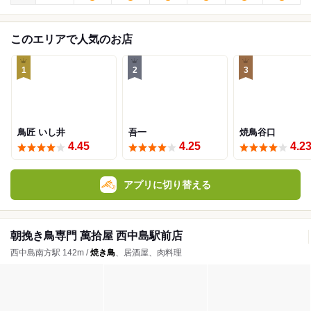
このエリアで人気のお店
1
2
3
鳥匠 いし井
吾一
焼鳥谷口
4.45
4.25
4.2
アプリに切り替える
朝挽き鳥専門 萬拾屋 西中島駅前店
西中島南方駅 142m /
焼き鳥
、居酒屋、肉料理