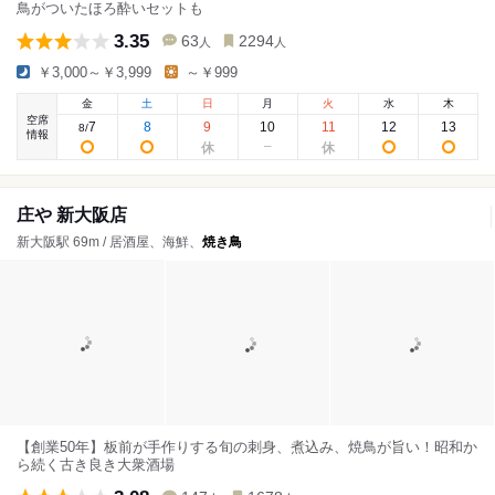
鳥がついたほろ酔いセットも
3.35
63
2294
人
人
￥3,000～￥3,999
～￥999
金
土
日
月
火
水
木
空席
7
8
9
10
11
12
13
8
/
情報
庄や 新大阪店
新大阪駅 69m / 居酒屋、海鮮、
焼き鳥
【創業50年】板前が手作りする旬の刺身、煮込み、焼鳥が旨い！昭和か
ら続く古き良き大衆酒場