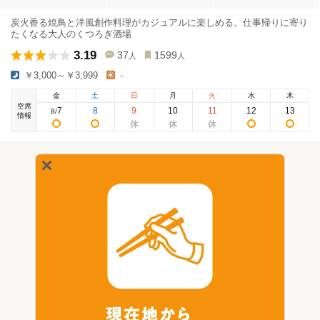
炭火香る焼鳥と洋風創作料理がカジュアルに楽しめる。仕事帰りに寄り
たくなる大人のくつろぎ酒場
3.19
37
1599
人
人
￥3,000～￥3,999
-
金
土
日
月
火
水
木
空席
7
8
9
10
11
12
13
8
/
情報