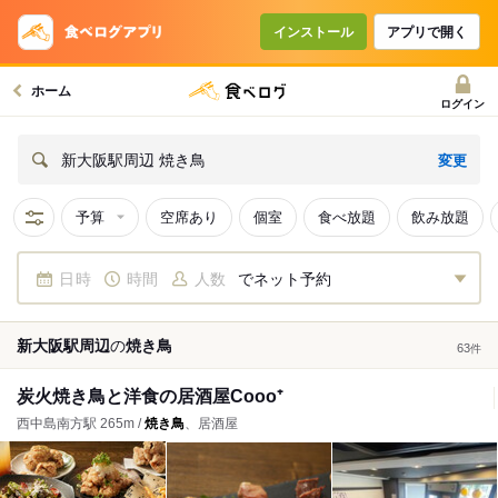
インストール
アプリで開く
ホーム
ログイン
変更
新大阪駅周辺 焼き鳥
予算
空席あり
個室
食べ放題
飲み放題
日時
時間
人数
でネット予約
新大阪駅周辺
の
焼き鳥
63
件
炭火焼き鳥と洋食の居酒屋Cooo⁺
西中島南方駅 265m /
焼き鳥
、居酒屋