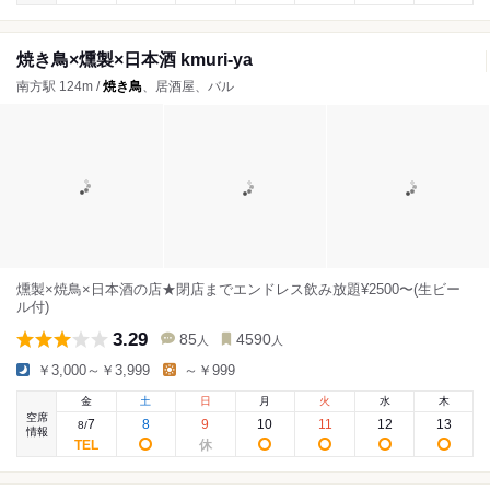
焼き鳥×燻製×日本酒 kmuri-ya
南方駅 124m /
焼き鳥
、居酒屋、バル
燻製×焼鳥×日本酒の店★閉店までエンドレス飲み放題¥2500〜(生ビー
ル付)
3.29
85
4590
人
人
￥3,000～￥3,999
～￥999
金
土
日
月
火
水
木
空席
7
8
9
10
11
12
13
8
/
情報