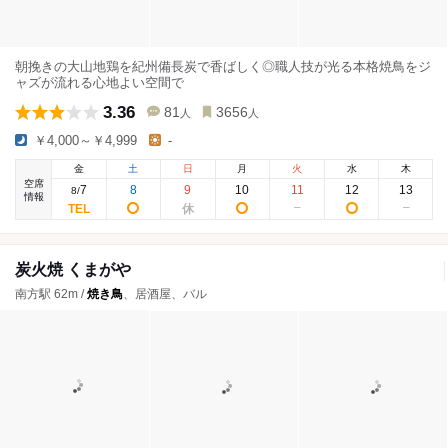
朝挽きの大山地鶏を紀州備長炭で香ばしく◎職人技が光る本格焼鳥をジ
ャズが流れる心地よい空間で
3.36
81
3656
人
人
￥4,000～￥4,999
-
金
土
日
月
火
水
木
空席
7
8
9
10
11
12
13
8
/
情報
炭火焼 くまがや
南方駅 62m /
焼き鳥
、居酒屋、バル