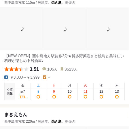
西中島南方駅 115m / 居酒屋、
焼き鳥
、串焼き
【NEW OPEN】西中島南方駅徒歩3分★博多野菜巻きと焼鳥と美味しい
料理が楽しめる居酒屋♪
3.51
105
3529
人
人
￥3,000～￥3,999
-
金
土
日
月
火
水
木
空席
7
8
9
10
11
12
13
8
/
情報
まきえもん
西中島南方駅 220m / 居酒屋、
焼き鳥
、串焼き