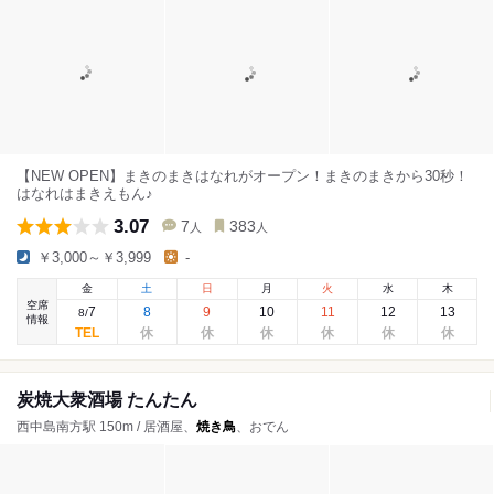
【NEW OPEN】まきのまきはなれがオープン！まきのまきから30秒！
はなれはまきえもん♪
3.07
7
383
人
人
￥3,000～￥3,999
-
金
土
日
月
火
水
木
空席
7
8
9
10
11
12
13
8
/
情報
炭焼大衆酒場 たんたん
西中島南方駅 150m / 居酒屋、
焼き鳥
、おでん