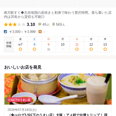
南方駅すぐ◆京赤地鶏の炭焼きと刺身で味わう贅沢時間。落ち着いた店
内は20名から貸切も可能◎
3.10
45
565
人
人
￥3,000～￥3,999
-
金
土
日
月
火
水
木
空席
7
8
9
10
11
12
13
8
/
情報
おいしいお店を発見
3.5以下のうまい店
2026年07月18日(土)
〈食べログ3.5以下のうまい店〉大阪・アメ村で台湾トリップ！ 現