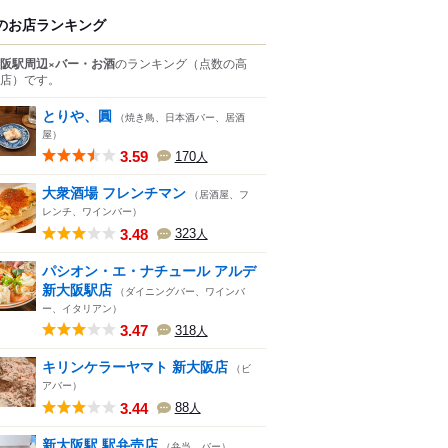
のお店ランキング
阪駅周辺×バー・お酒
のランキング
（点数の高
店）
です。
とりや、圓
（焼き鳥、日本酒バー、居酒
屋）
3.59
170
人
大衆酒場 フレンチマン
（居酒屋、フ
レンチ、ワインバー）
3.48
323
人
パシオン・エ・ナチュール アルデ
新大阪駅店
（ダイニングバー、ワインバ
ー、イタリアン）
3.47
318
人
キリンケラーヤマト 新大阪店
（ビ
アバー）
3.44
88
人
新大阪駅 駅弁売店
（弁当、バー）