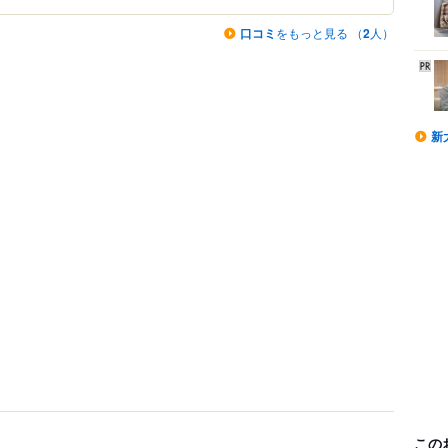
口コミ
をもっと見る （
2
人）
新
この