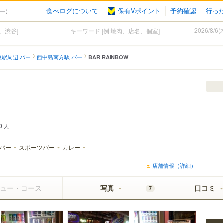
食べログについて
保有Vポイント
予約確認
行っ
バー）
阪駅周辺 バー
西中島南方駅 バー
BAR RAINBOW
）
0
人
バー
スポーツバー
カレー
店舗情報（詳細）
ュー・コース
写真
口コミ
7