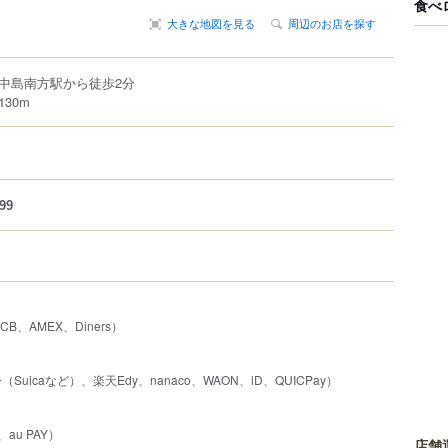
食べ
大きな地図を見る
周辺のお店を探す
中島南方駅から徒歩2分
30m
99
JCB、AMEX、Diners）
uicaなど）、楽天Edy、nanaco、WAON、iD、QUICPay）
au PAY）
店舗