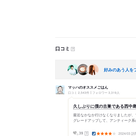
口コミ
？
好みのあう人を
マッハのオススメごはん
口コミ 2,543件
フォロワー 3,319人
久しぶりに僕の古巣である西中
最近なかなか行けなくなりましたが、10
グレードアップして、アンティーク系の
2024/03 訪
？
39