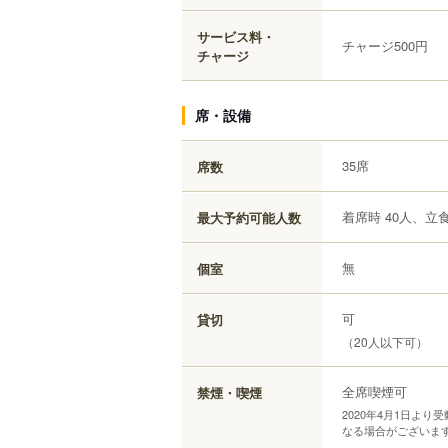
サービス料・
チャージ500円
チャージ
席・設備
35席
席数
着席時 40人、立食
最大予約可能人数
無
個室
可
貸切
（20人以下可）
全席喫煙可
禁煙・喫煙
2020年4月1日よ
なる場合がございま