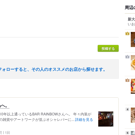
周辺
新大
いお
1
投稿する
2
フォローすると、その人のオススメのお店から探せます。
3
島へ。
4
年以上通っているBAR RAINBOWさんへ。 年々内装が
雑貨やアートワークが並ぶオシャレバーに...
詳細を見る
問
1回
5