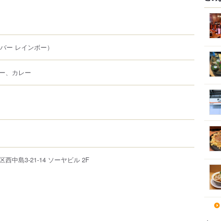
バー レインボー）
ー、カレー
区
西中島
3-21-14
ソーヤビル 2F