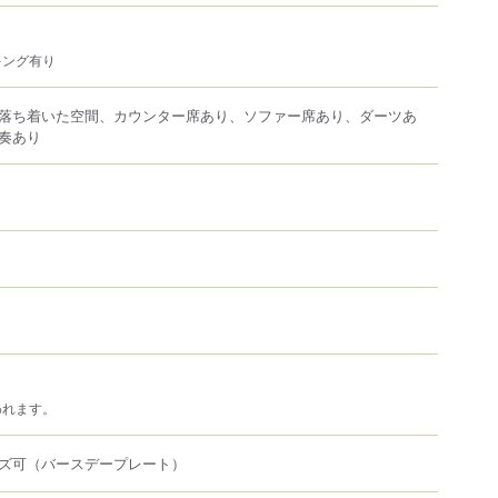
キング有り
落ち着いた空間、カウンター席あり、ソファー席あり、ダーツあ
奏あり
われます。
ズ可（バースデープレート）