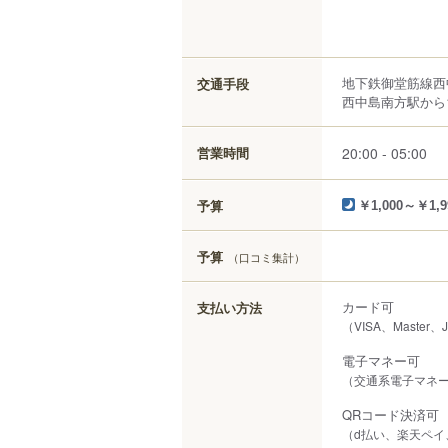
地下鉄御堂筋線西
交通手段
西中島南方駅から1
20:00 - 05:00
営業時間
予算
￥1,000～￥1,9
予算
（口コミ集計）
カード可
支払い方法
（VISA、Master、
電子マネー可
（交通系電子マネー（S
QRコード決済可
（d払い、楽天ペイ、