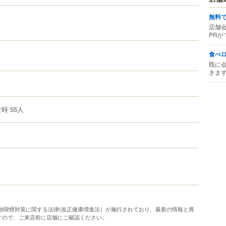
無料
店舗
PRが
食べ
既に
きま
時 55人
り受動喫煙対策に関する法律(改正健康増進法）が施行されており、最新の情報と異
すので、ご来店前に店舗にご確認ください。