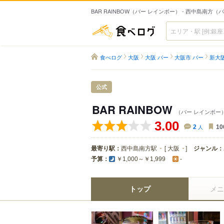
BAR RAINBOW（バー レインボー） - 西中島南方（
食べログ
食べログ
大阪
大阪 バー
大阪市 バー
新大
公式
BAR RAINBOW
（バー レインボー
3.00
2
人
10
最寄り駅：
西中島南方駅
[
大阪
]
ジャンル：
予算：
￥1,000～￥1,999
-
トップ
メニ