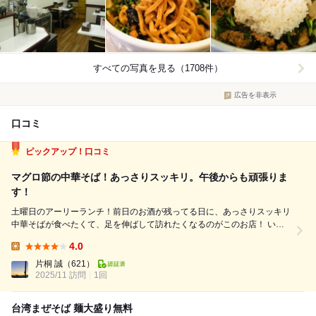
すべての写真を見る（1708件）
広告を非表示
口コミ
ピックアップ！口コミ
マグロ節の中華そば！あっさりスッキリ。午後からも頑張りま
す！
土曜日のアーリーランチ！前日のお酒が残ってる日に、あっさりスッキリ
中華そばが食べたくて、足を伸ばして訪れたくなるのがこのお店！ いら
っしゃいませ！ ちょっと強面ヒゲの店主さんと可愛い店員さんの元気な
4.0
声に迎えられカウンターに着席。11時半と早めの時間にも関わらず、奥
Lunch:
のテーブル席は埋まっています...
片桐 誠
（621）
2025/11 訪問
1回
台湾まぜそば 麺大盛り無料