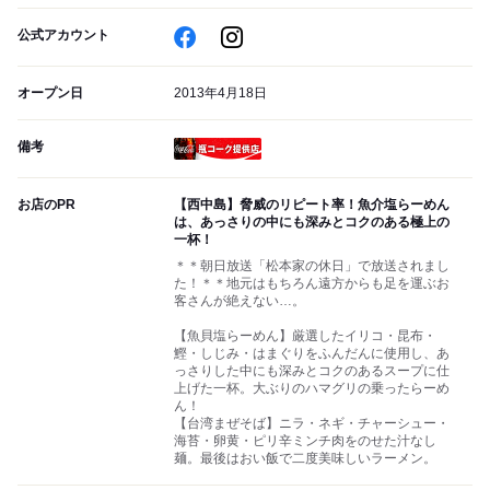
公式アカウント
オープン日
2013年4月18日
備考
瓶コーク提供店
お店のPR
【西中島】脅威のリピート率！魚介塩らーめん
は、あっさりの中にも深みとコクのある極上の
一杯！
＊＊朝日放送「松本家の休日」で放送されまし
た！＊＊地元はもちろん遠方からも足を運ぶお
客さんが絶えない…。
【魚貝塩らーめん】厳選したイリコ・昆布・
鰹・しじみ・はまぐりをふんだんに使用し、あ
っさりした中にも深みとコクのあるスープに仕
上げた一杯。大ぶりのハマグリの乗ったらーめ
ん！
【台湾まぜそば】ニラ・ネギ・チャーシュー・
海苔・卵黄・ピリ辛ミンチ肉をのせた汁なし
麺。最後はおい飯で二度美味しいラーメン。