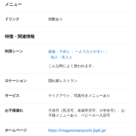
メニュー
ドリンク
焼酎あり
特徴・関連情報
利用シーン
家族・子供と
一人で入りやすい
知人・友人と
こんな時によく使われます。
ロケーション
隠れ家レストラン
サービス
テイクアウト、写真付きメニューあり
お子様連れ
子供可（乳児可、未就学児可、小学生可）、お
子様メニューあり、ベビーカー入店可
ホームページ
https://maguromaruyoshi.jbplt.jp/