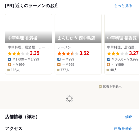
[PR] 近くのラーメンのお店
もっと見る
中華料理 香満楼
まんしゅう 西中島店
中華料理 福香源
中華料理、居酒屋、ラーメン
ラーメン
3.35
3.52
3.27
￥1,000～￥1,999
～￥999
￥3,000～￥3,999
Dinner:
Dinner:
Dinner:
～￥999
～￥999
～￥999
Lunch:
Lunch:
Lunch:
115人
777人
48人
広告を非表示
店舗情報（詳細）
修正
アクセス
住所を修正