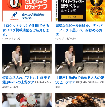
【ロケットナウ】が利用できる
完璧な生ビール体験を。ザ・パ
食べログ掲載店舗をご紹介しま
ーフェクト黒ラベルが飲めるお
す。
店
(ロケットナウ)
(サッポロビール)
特別な名入れギフトも！ 銀座で
【銀座】ReFaで始める大人の贅
選ぶReFaの上質ケア
沢セルフケア
PR(ReFa GIN
PR(ReFa GINZA on CR
ZA on CREA)
EA)