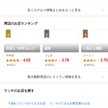
近くのグルメ情報まとめをもっと見る
周辺のお店ランキング
1
2
3
和風もつ料理 あらた
鰻家
人類みな麺類
牛料理
うなぎ
ラーメン
4.02
3.76
3.75
822人
632人
4975人
新大阪駅周辺
のレストラン情報を見る
ランチのお店を探す
子連れでランチができるお店
ランチができる日曜営業のお店