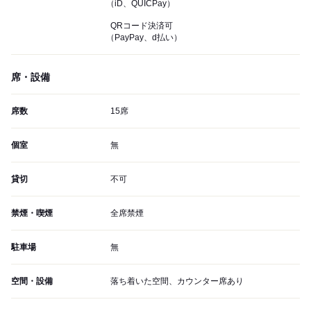
（iD、QUICPay）
QRコード決済可
（PayPay、d払い）
席・設備
席数
15席
個室
無
貸切
不可
禁煙・喫煙
全席禁煙
駐車場
無
空間・設備
落ち着いた空間、カウンター席あり