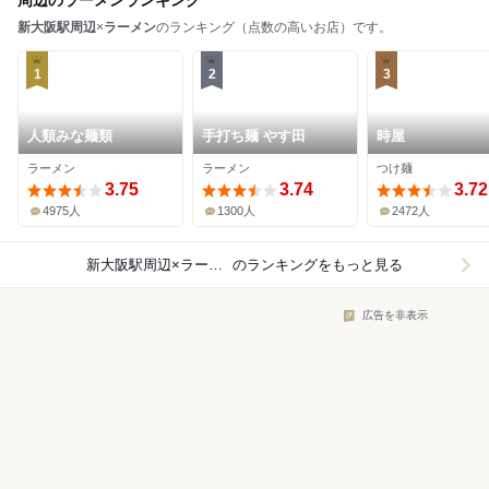
周辺のラーメンランキング
新大阪駅周辺
×
ラーメン
のランキング（点数の高いお店）です。
1
2
3
人類みな麺類
手打ち麺 やす田
時屋
ラーメン
ラーメン
つけ麺
3.75
3.74
3.72
4975人
1300人
2472人
新大阪駅周辺×ラーメン
のランキングをもっと見る
広告を非表示