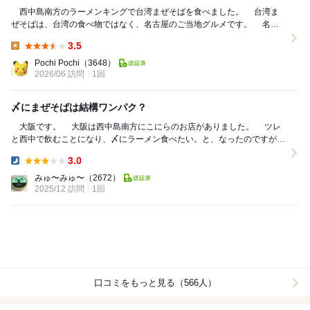
西中島南方のラーメンキングで台湾まぜそばを食べました。 台湾ま
ぜそばは、台湾の食べ物ではなく、名古屋のご当地グルメです。 名古
屋の味仙が台湾の担仔麺を元に「台湾ラーメ...
3.5
Lunch:
Pochi Pochi
（3648）
2026/06 訪問
1回
〆にまぜそばは結構ワンパク？
大阪です。 大阪は西中島南方にこにらのお店がありました。 ツレ
と西中で飲むことになり、〆にラーメン食べたい。と、なったのですが、
ツレのお気に入りのラーメン屋は定休日で...
3.0
Dinner:
みゅ〜みゅ〜
（2672）
2025/12 訪問
1回
口コミをもっと見る（566人）