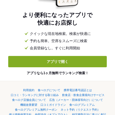
より便利になったアプリで
快適にお店探し
クイックな現在地検索。検索が快適に
予約も簡単。空席をスムーズに検索
会員登録なし。すぐに利用開始
アプリで開く
アプリなら1ヶ月無料でランキング検索！
利用規約
食べログについて
携帯電話番号認証とは
口コミ・ランキングに対する取り組み
飲食店・飲食企業様向けサービス
食べログ店舗会員について
広告（メーカー・団体様等向け）について
機能改善要望
口コミガイドライン
食べログプレミアム
食べログプレミアム無料クーポン
ネット予約（リクエスト予約）
個人情報保護方針
外部送信（オプトアウト）
特定商取引法に基づく表記