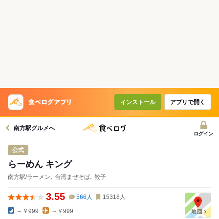
インストール
アプリで開く
南方駅グルメへ
ログイン
公式
らーめん キング
南方駅/ラーメン､ 台湾まぜそば､ 餃子
3.55
566
人
15318
人
～￥999
～￥999