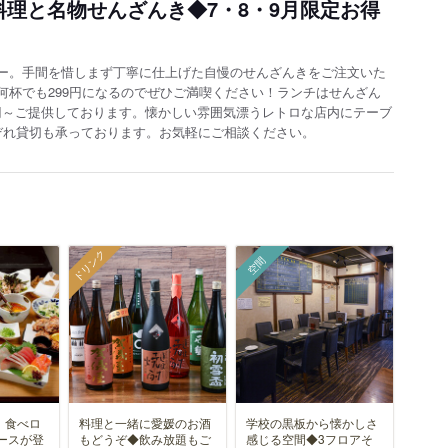
料理と名物せんざんき◆7・8・9月限定お得
ー。手間を惜しまず丁寧に仕上げた自慢のせんざんきをご注文いた
何杯でも299円になるのでぜひご満喫ください！ランチはせんざん
0円～ご提供しております。懐かしい雰囲気漂うレトロな店内にテーブ
ぞれ貸切も承っております。お気軽にご相談ください。
ドリンク
空間
！食べロ
料理と一緒に愛媛のお酒
学校の黒板から懐かしさ
ースが登
もどうぞ◆飲み放題もご
感じる空間◆3フロアそ