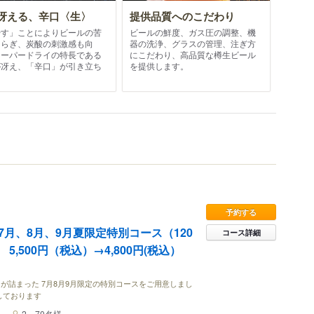
冴える、辛口〈生〉
提供品質へのこだわり
やす」ことによりビールの苦
ビールの鮮度、ガス圧の調整、機
和らぎ、炭酸の刺激感も向
器の洗浄、グラスの管理、注ぎ方
スーパードライの特長である
にこだわり、高品質な樽生ビール
が冴え、「辛口」が引き立ち
を提供します。
。
予約する
月、8月、9月夏限定特別コース（120
コース詳細
,500円（税込）→4,800円(税込）
が詰まった 7月8月9月限定の特別コースをご用意しまし
しております
2～70名様