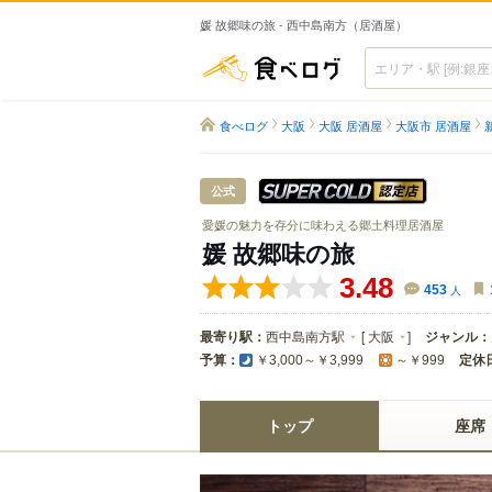
媛 故郷味の旅 - 西中島南方（居酒屋）
食べログ
食べログ
大阪
大阪 居酒屋
大阪市 居酒屋
スーパードラ
公式
愛媛の魅力を存分に味わえる郷土料理居酒屋
媛 故郷味の旅
3.48
453
人
最寄り駅：
西中島南方駅
[
大阪
]
ジャンル：
予算：
定休
￥3,000～￥3,999
～￥999
トップ
座席