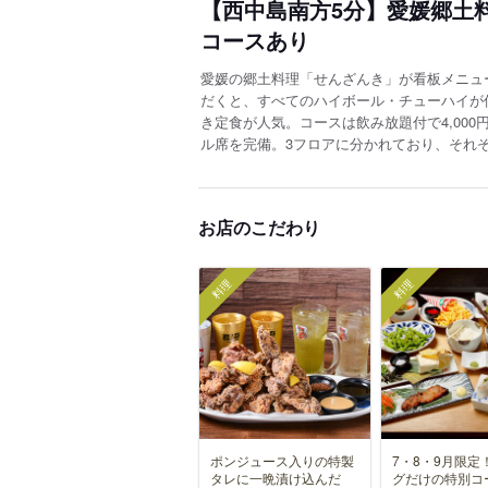
【西中島南方5分】愛媛郷土
コースあり
愛媛の郷土料理「せんざんき」が看板メニュ
だくと、すべてのハイボール・チューハイが
き定食が人気。コースは飲み放題付で4,00
ル席を完備。3フロアに分かれており、それ
お店のこだわり
料理
料理
ポンジュース入りの特製
7・8・9月限定
タレに一晩漬け込んだ
グだけの特別コ