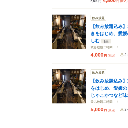
4,800
5,500円
円
(税込)
飲み放題
【飲み放題込み】
きをはじめ、愛媛
しむ
9品
飲み放題二時間！！
4,000
2
円
(税込)
飲み放題
【飲み放題込み】
をはじめ、愛媛の
じゃこかつなど味
飲み放題二時間！！
5,000
2
円
(税込)