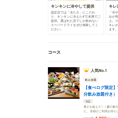
キンキンに冷やして提供
キレ
認定店では「冷たさ」にこだわ
「冷
り、キンキンに冷えた4℃未満でご
みが
提供。選ばれた店でしか飲めない
上。
スーパードライをぜひ体験してく
キレ
ださい。
ます
コース
人気No.1
飲み放題
【食べログ限定】7
分飲み放題付き） 5
9品
暑さを超えろ！！媛の魅力
た。 皆様のご利用お待ち