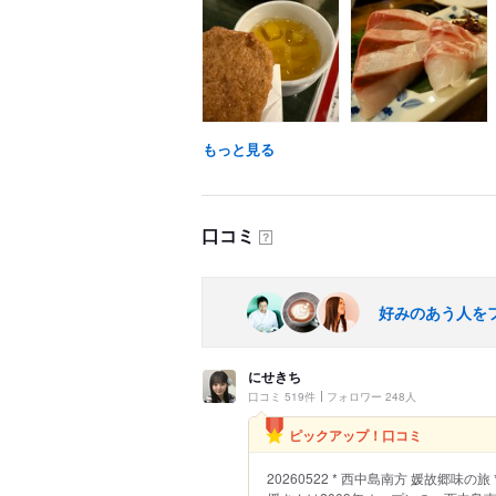
もっと見る
口コミ
？
好みのあう人を
にせきち
口コミ 519件
フォロワー 248人
ピックアップ！口コミ
20260522 * 西中島南方 媛故郷