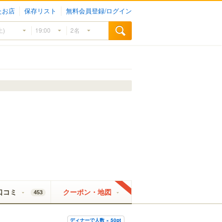
たお店
保存リスト
無料会員登録/ログイン
口コミ
クーポン・地図
453
ディナーで人数 × 50pt