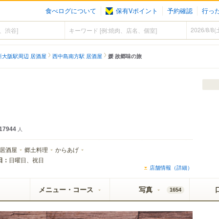
食べログについて
保有Vポイント
予約確認
行っ
新大阪駅周辺 居酒屋
西中島南方駅 居酒屋
媛 故郷味の旅
イ SUPER COLD認定店
17944
人
居酒屋
郷土料理
からあげ
日：
日曜日、祝日
店舗情報（詳細）
メニュー・コース
写真
1654