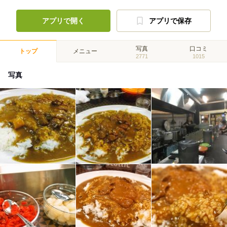
アプリで開く
アプリで保存
写真
口コミ
トップ
メニュー
2771
1015
写真