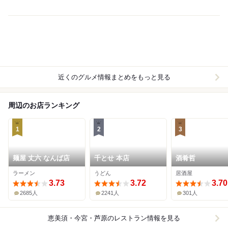
近くのグルメ情報まとめをもっと見る
周辺のお店ランキング
1
2
3
麺屋 丈六 なんば店
千とせ 本店
酒肴哲
ラーメン
うどん
居酒屋
3.73
3.72
3.70
2685人
2241人
301人
恵美須・今宮・芦原
のレストラン情報を見る