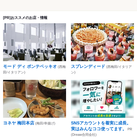
[PR]おススメのお店・情報
モード ディ ポンテベッキオ
スプレンディード
(西梅
(西梅田/イタリア
田/イタリアン)
ン)
ヨネヤ 梅田本店
SNSアカウントを着実に成長。
(梅田/串揚げ)
実はみんなココ使ってます。
PR
(Dreaw合同会社)