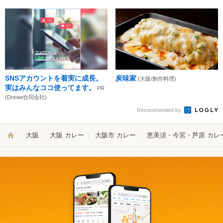
SNSアカウントを着実に成長。
炭味家
(大阪/創作料理)
実はみんなココ使ってます。
PR
(Dreaw合同会社)
Recommended by
大阪
大阪 カレー
大阪市 カレー
恵美須・今宮・芦原 カレ