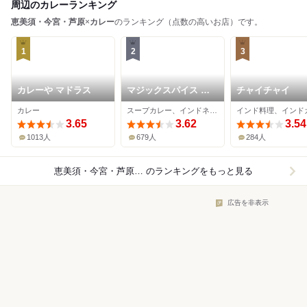
周辺のカレーランキング
恵美須・今宮・芦原
×
カレー
のランキング（点数の高いお店）です。
1
2
3
カレーや マドラス
マジックスパイス な
チャイチャイ
にわ店
カレー
スープカレー、インドネシア料理、創作料理
3.65
3.62
3.54
1013人
679人
284人
恵美須・今宮・芦原×カレー
のランキングをもっと見る
広告を非表示