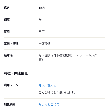
席数
15席
個室
無
貸切
不可
禁煙・喫煙
全席禁煙
駐車場
無（近隣（日本橋電気街）コインパーキング
有）
特徴・関連情報
利用シーン
知人・友人と
こんな時によく使われます。
初投稿者
ちょっとこ
（7）