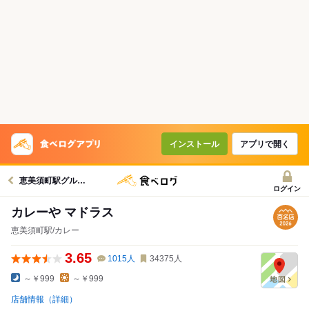
インストール
アプリで開く
恵美須町駅グルメへ
ログイン
カレーや マドラス
恵美須町駅/カレー
3.65
1015
人
34375
人
～￥999
～￥999
店舗情報（詳細）