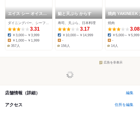
エイス シー オイスタ
鮨と天ぷら からす
焼肉 YAKINEEK
ーバー なんばパーク
町店
ダイニングバー、シーフード、オイスターバー
寿司、天ぷら、日本料理
焼肉
ス店
3.31
3.17
3.08
￥3,000～￥3,999
￥10,000～￥14,999
￥5,000～￥5,999
Dinner:
Dinner:
Dinner:
￥1,000～￥1,999
-
-
Lunch:
Lunch:
Lunch:
357人
156人
14人
広告を非表示
店舗情報（詳細）
編集
アクセス
住所を編集