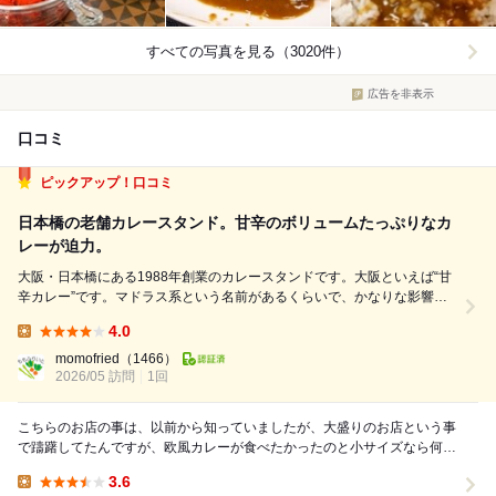
すべての写真を見る（3020件）
広告を非表示
口コミ
ピックアップ！口コミ
日本橋の老舗カレースタンド。甘辛のボリュームたっぷりなカ
レーが迫力。
大阪・日本橋にある1988年創業のカレースタンドです。大阪といえば“甘
辛カレー”です。マドラス系という名前があるくらいで、かなりな影響を
与えたことがわかります。 インデアンカレーはもっと古く、似たように
4.0
フルーツ系の甘辛で有名ですが、別系統の模様。 いずれにしても大阪の
Lunch:
ルーカレーは「甘辛」がキーワ...
momofried
（1466）
2026/05 訪問
1回
こちらのお店の事は、以前から知っていましたが、大盛りのお店という事
で躊躇してたんですが、欧風カレーが食べたかったのと小サイズなら何と
か食べ切れるだろうと思い足を運んでみました。開店...
3.6
Lunch: