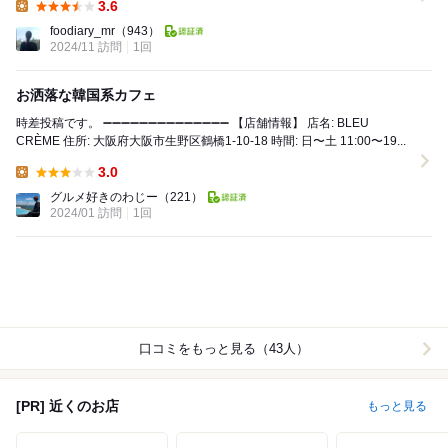
3.6
Lunch:
foodiary_mr
（943）
2024/11 訪問
1回
お洒落な韓国系カフェ
時差投稿です。 ➖➖➖➖➖➖➖➖➖➖➖➖➖➖ 【店舗情報】 店名: BLEU
CRÈME 住所: 大阪府大阪市生野区鶴橋1-10-18 時間: 日〜土 11:00〜19...
3.0
Lunch:
グルメ好きのわじー
（221）
2024/01 訪問
1回
口コミをもっと見る（43人）
[PR] 近くのお店
もっと見る