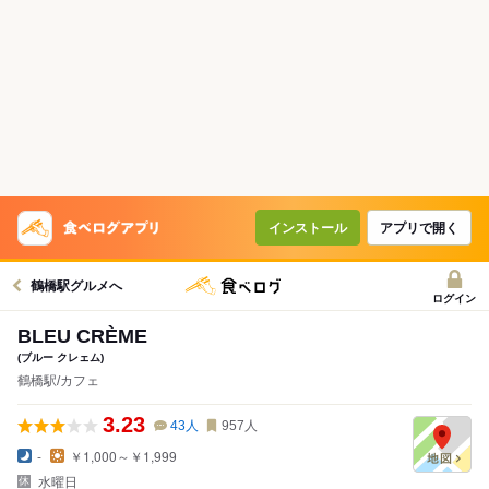
インストール
アプリで開く
鶴橋駅グルメへ
ログイン
BLEU CRÈME
(ブルー クレェム)
鶴橋駅/カフェ
3.23
43
人
957
人
-
￥1,000～￥1,999
水曜日