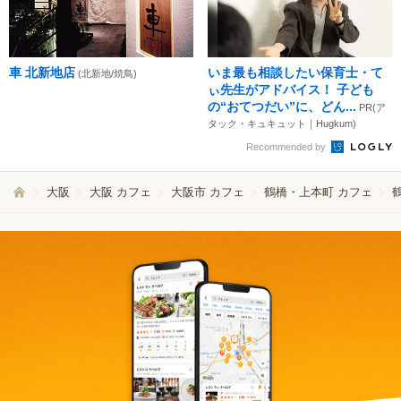
車 北新地店
いま最も相談したい保育士・て
(北新地/焼鳥)
ぃ先生がアドバイス！ 子ども
の“おてつだい”に、どん...
PR(ア
タック・キュキュット｜Hugkum)
Recommended by
大阪
大阪 カフェ
大阪市 カフェ
鶴橋・上本町 カフェ