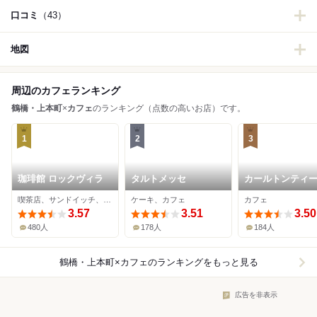
口コミ
（43）
地図
周辺のカフェランキング
鶴橋・上本町
×
カフェ
のランキング（点数の高いお店）です。
1
2
3
珈琲館 ロックヴィラ
タルトメッセ
カールトンティ
ス
喫茶店、サンドイッチ、カフェ
ケーキ、カフェ
カフェ
3.57
3.51
3.50
480人
178人
184人
鶴橋・上本町×カフェ
のランキングをもっと見る
広告を非表示