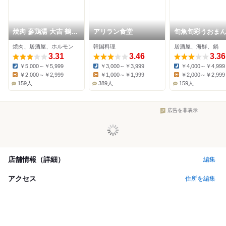
焼肉 蔘鶏湯 大吉 鶴橋
アリラン食堂
旬魚旬彩うおまん
店
本町YUFURA店
焼肉、居酒屋、ホルモン
韓国料理
居酒屋、海鮮、鍋
3.31
3.46
3.36
￥5,000～￥5,999
￥3,000～￥3,999
￥4,000～￥4,999
Dinner:
Dinner:
Dinner:
￥2,000～￥2,999
￥1,000～￥1,999
￥2,000～￥2,999
Lunch:
Lunch:
Lunch:
159人
389人
159人
広告を非表示
店舗情報（詳細）
編集
アクセス
住所を編集