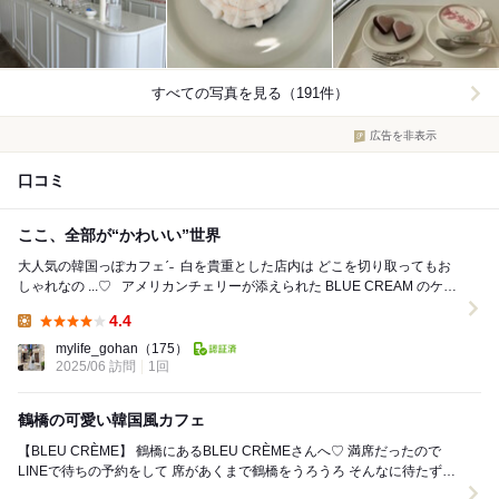
すべての写真を見る（191件）
広告を非表示
口コミ
ここ、全部が“かわいい”世界
大人気の韓国っぽカフェˊ˗ ⁡ 白を貴重とした店内は どこを切り取ってもお
しゃれなの ...♡ ⁡ ⁡ アメリカンチェリーが添えられた BLUE CREAM のケー
キ...
4.4
Lunch:
mylife_gohan
（175）
2025/06 訪問
1回
鶴橋の可愛い韓国風カフェ
【BLEU CRÈME】 鶴橋にあるBLEU CRÈMEさんへ♡ 満席だったので
LINEで待ちの予約をして 席があくまで鶴橋をうろうろ そんなに待たずに
順番きました！ ...