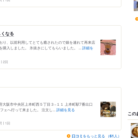
しくなる
おり、以前利用してとても癒されたので娘を連れて再来店
を購入しました。 氷抜きにしてもらいました。 ...
詳細を
2回
 大阪府大阪市中央区上本町西５丁目３−１１ 上本町駅7番出口
ェへ行って来ました。 注文し...
詳細を見る
この
問
1回
口コミ
をもっと見る （
61
人）