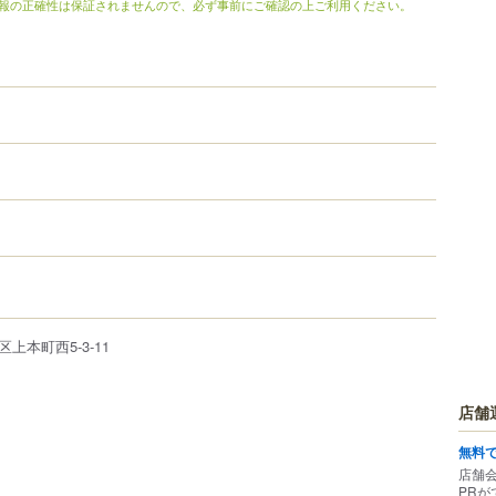
報の正確性は保証されませんので、必ず事前にご確認の上ご利用ください。
区
上本町西
5-3-11
店舗
無料
店舗
PRが