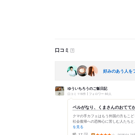
口コミ
？
好みのあう人を
ゆういちろうのご飯日記
口コミ 116件
フォロワー 60人
ベルがなり、くまさんのおててが
クマの手カフェはもう外国の方もこど
社会復帰への恐怖心に苦しむ人たちと、 
を見る
2025/01 訪
？
17