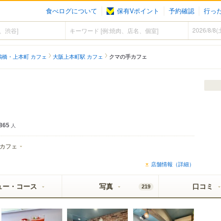
食べログについて
保有Vポイント
予約確認
行っ
鶴橋・上本町 カフェ
大阪上本町駅 カフェ
クマの手カフェ
865
人
カフェ
店舗情報（詳細）
ュー・コース
写真
口コミ
219