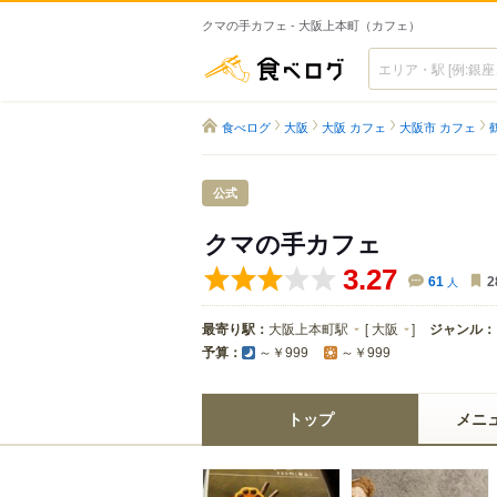
クマの手カフェ - 大阪上本町（カフェ）
食べログ
食べログ
大阪
大阪 カフェ
大阪市 カフェ
公式
クマの手カフェ
3.27
61
人
2
最寄り駅：
大阪上本町駅
[
大阪
]
ジャンル：
予算：
～￥999
～￥999
トップ
メニ