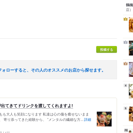
鶴橋
店）
1
2
投稿する
3
フォローすると、その人のオススメのお店から探せます。
4
出てきてドリンクを渡してくれますよ!
5
もも大人も笑顔になります 私達は心の傷を癒せないまま
寄り添ってきた経験から、 ”メンタルの繊細な方...
詳細
問
1回