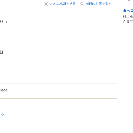
大きな地図を見る
周辺のお店を探す
食べ
既に
きま
3m
日
999
見る