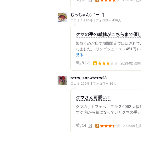
むっちゃん(.゜ー゜)
口コミ 1,990件
フォロワー 456人
クマの手の感触がこちらまで優
阪急うめだ店で期間限定で出店されて
しました。 リンゴジュース（451円）
見る
2023/02 訪問
？
9
berry_strawberry28
口コミ 205件
フォロワー 36人
クマさん可愛い！
クマの手カフェへ！ 〒542-0062
すぐ 前から気になっていたクマの手カフ
2025/05 訪
？
14