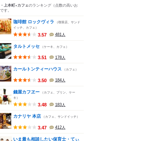
・上本町×カフェ
のランキング
（点数の高いお
です。
珈琲館 ロックヴィラ
（喫茶店、サンド
イッチ、カフェ）
3.57
481
人
タルトメッセ
（ケーキ、カフェ）
3.51
178
人
カールトンティーハウス
（カフェ）
3.50
184
人
錢屋カフヱー
（カフェ、プリン、ケー
キ）
3.48
183
人
カナリヤ 本店
（カフェ、サンドイッチ）
3.47
412
人
いま最も相談したい保育士・てぃ