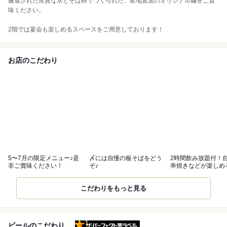
厳選された良質な水とそば粉でつくられた、産地直送のオリジナル麺をご賞
味ください。
2階では宴会も楽しめるスペースをご用意しております！
お店のこだわり
5〜7月の限定メニュー♪是
〆には自慢の板そばをどう
2時間飲み放題付！
非ご賞味ください！
ぞ♪
串焼きなどが楽しめ
スも宴会に◎
こだわりをもっと見る
ザ・パーフェクト黒ラベル
ビールのこだわり