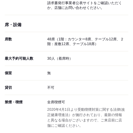
請求書発行事業者公表サイトをご確認いただく
か、店舗にお問い合わせください。
席・設備
席数
48席（1階：カウンター8席、テーブル12席、２
階：座敷12席、テーブル18席）
最大予約可能人数
30人（着席時）
個室
無
貸切
不可
禁煙・喫煙
全席喫煙可
2020年4月1日より受動喫煙対策に関する法律(改
正健康増進法）が施行されており、最新の情報
と異なる場合がございますので、ご来店前に店
舗にご確認ください。