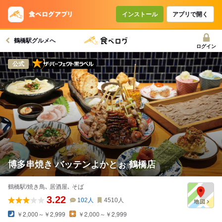
インストール
アプリで開く
鶴橋駅グルメへ
ログイン
ザ・パーフェクト黒ラベル
公式
博多串焼き バッテンよかとぉ 鶴橋店
鶴橋駅/焼き鳥､ 居酒屋､ そば
3.22
102
人
4510
人
￥2,000～￥2,999
￥2,000～￥2,999