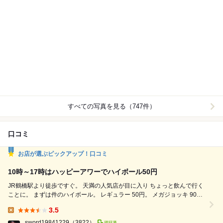
すべての写真を見る（747件）
口コミ
お店が選ぶピックアップ！口コミ
10時～17時はハッピーアワーでハイボール50円
JR鶴橋駅より徒歩ですぐ。 天満の人気店が目に入り ちょっと飲んで行く
ことに。 まずは件のハイボール。 レギュラー 50円。 メガジョッキ 90円
※10時～17時限定価格 で、レギュラーハイボールと ハート、せせり、砂
3.5
ずり。 では実食！ 最初にお通しのキャベツ到着。 量多く価格も安いので
Lunch:
良し。 串は焼きたて熱々。 ハートはやや火を通しすぎながら 他の2種
sword19841229
（3822）