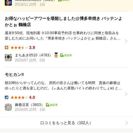
は...
2018/11 訪問
1回
お得なハッピーアワーを堪能しました@博多串焼き バッテンよ
かとぉ 鶴橋店
週末9:50頃、現地到着 ※10:00事前予約済 仕事終わりに同僚と朝呑みを
楽しむためにお伺いした『博多串焼き バッテンよかとぉ 鶴橋店』さんヽ
(´▽｀)/ こちらは...
3.9
Lunch:
まちあき0510
（4783）
2026/07 訪問
2回
モヒカン‼︎
朝10時からやってんのな。 庶民の皆さんは働いてる時間 貴族の麻爺は
ゆったりと酒を楽しむのだ。 (←あんた夜勤バイトの終わりでしょw) とり
あえずビールで乾杯。 って飲...
4.0
Dinner:
麻爺豆富
（3603）
2026/05 訪問
1回
口コミをもっと見る（102人）