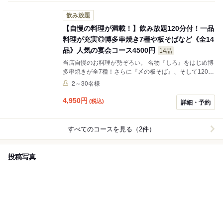
飲み放題
【自慢の料理が満載！】飲み放題120分付！一品
料理が充実◎博多串焼き7種や板そばなど《全14
品》人気の宴会コース4500円
14品
当店自慢のお料理が勢ぞろい。 名物『しろ』をはじめ博
多串焼きが全7種！さらに『〆の板そば』、そして120分
の飲放題のお得なコース！
2～30名様
4,950
円
(税込)
詳細・予約
すべてのコースを見る（2件）
投稿写真