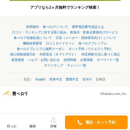
アプリなら1ヶ月無料でランキング検索！
利用規約
食べログについて
携帯電話番号認証とは
口コミ・ランキングに対する取り組み
飲食店・飲食企業様向けサービス
食べログ店舗会員について
広告（メーカー・団体様等向け）について
機能改善要望
口コミガイドライン
食べログプレミアム
食べログプレミアム無料クーポン
ネット予約（リクエスト予約）
個人情報保護方針
外部送信（オプトアウト）
特定商取引法に基づく表記
推奨環境
ヘルプ・お問い合わせ
採用情報
企業情報
キーワード一覧
サイトマップ
チェーン一覧
言語：
English
简体中文
繁體中文
한국어
日本語
©Kakaku.com, Inc.
電話・ネット予約
行った
保存
共有