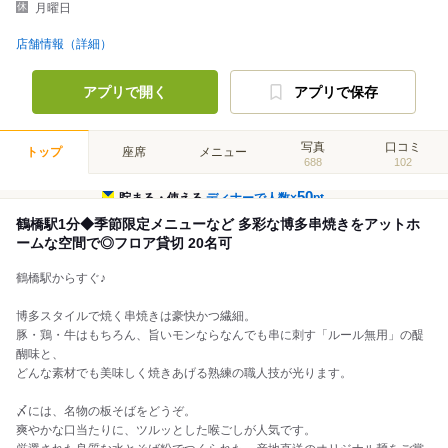
月曜日
店舗情報（詳細）
アプリで開く
アプリで保存
写真
口コミ
トップ
座席
メニュー
688
102
50
貯まる・使える
ディナーで人数×
pt
鶴橋駅1分◆季節限定メニューなど 多彩な博多串焼きをアットホ
ームな空間で◎フロア貸切 20名可
鶴橋駅からすぐ♪
博多スタイルで焼く串焼きは豪快かつ繊細。
豚・鶏・牛はもちろん、旨いモンならなんでも串に刺す「ルール無用」の醍
醐味と、
どんな素材でも美味しく焼きあげる熟練の職人技が光ります。
〆には、名物の板そばをどうぞ。
爽やかな口当たりに、ツルッとした喉ごしが人気です。