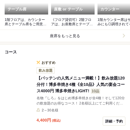
テーブル席
座敷 or テーブル
カウンター
1階フロアは、カウンター
《フロア貸切可》2階フロ
1階カウンター席は
席とテーブル席をご用意！
アは、お座敷席とテーブル
みにも◎調理されて
気軽なサク飲みにもぜひ♪
席で、約30名様のご宴会も
が見える特等席です
可能！
座席をもっと見る
コース
おすすめ
飲み放題
【バッテンの人気メニュー満載！】飲み放題120
分付！博多串焼き4種《全10品》人気の宴会コー
ス4000円 博多串焼きLIGHT!
10品
名物『しろ』をはじめ博多串焼きが全4種！そして120分
の飲放題のお得なコース！ 2名様以上にてご利用くださ
い。
2～30名様
4,400
円
(税込)
詳細・予約