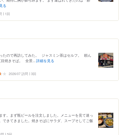
見る
問
1回
ったので再訪してみた。 ジャスミン茶はセルフ。 頼ん
目焼きそば。 全景...
詳細を見る
2026/07 訪問
3回
ます。まず瓶ビールを注文しました。メニューを見て迷っ
。できてきました。焼きそばにサラダ、スープそしてご飯
 訪問
5回