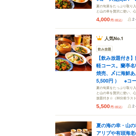
夏の旬菜をたっぷり取り
と山の幸を贅沢に使い、
4,000
2
円
(税込)
人気No.1
飲み放題
【飲み放題付き】
軽コース。蘭亭名
焼売、〆に海鮮あ
5,500円 ） ※コー
夏の旬菜をたっぷり取り
と山の幸を贅沢に使い、心
放題付き☆（30分前ラス
5,500
2
円
(税込)
夏の海の幸・山の
アリブや有頭海老