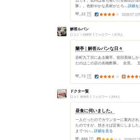
豚」。色鮮やかな具材がとろ...
詳細を
2026/07 訪
？
22
解答ルパン
口コミ 1,088件
フォロワー 1,615人
蘭亭 | 解答ルパンな日々
谷町九丁目にある蘭亭。前回美味しか
だのはこの店の名物酢豚。 全景。 五
？
73
ドクター賢
口コミ 909件
フォロワー 1,544人
昼食に伺いました。
一人だったのでカウンターに案内され
たのですが、焼きそば定食にしました
までつい...
詳細を見る
2026/07
？
888