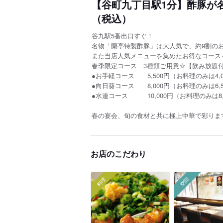
【谷町九丁目駅1分】酢豚が名
（税込）
谷九駅5番出口すぐ！
名物「蘭亭特製酢豚」は大人気で、約9割の
また当店人気メニューを集めたお得なコース
春季限定コース 3種類ご用意☆【飲み放題
●お手軽コース 5,500円（お料理のみは4,0
●向日葵コース 8,000円（お料理のみは6,5
●水連コース 10,000円（お料理のみは8,
春の宴会、旬の食材と共に極上中華で彩
りま
お店のこだわり
料理
空間