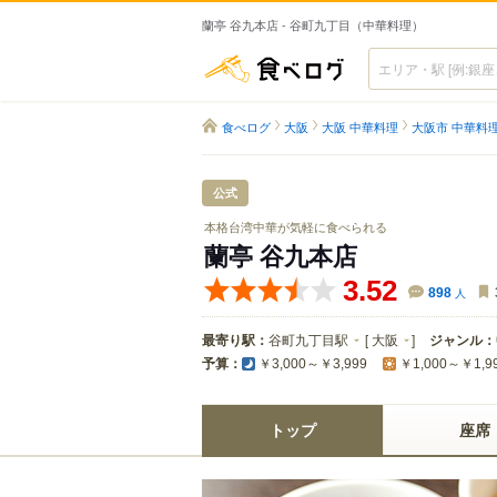
蘭亭 谷九本店 - 谷町九丁目（中華料理）
食べログ
食べログ
大阪
大阪 中華料理
大阪市 中華料
公式
本格台湾中華が気軽に食べられる
蘭亭 谷九本店
3.52
898
人
最寄り駅：
谷町九丁目駅
[
大阪
]
ジャンル：
予算：
￥3,000～￥3,999
￥1,000～￥1,9
トップ
座席