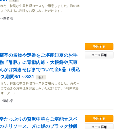
入れた、特別な中国料理コースをご用意しました。海の幸
心まで温まるお料理をお楽しみいただけます。
～40名様
予約する
蘭亭の名物や定番をご堪能◎夏のお手
コース詳細
物『酢豚』に青椒肉絲・大根餅や広東
んかけ焼きそばまでついて全8品（税込
ス期間6/1～8/31
8品
入れた、特別な中国料理コースをご用意しました。海の幸
まで温まるお料理をお楽しみいただけます。 2時間飲み
トオーダー）
～40名様
幸たっぷりの贅沢中華をご堪能☆スペ
予約する
のチリソース、〆に鰻のブラック炒飯
コース詳細