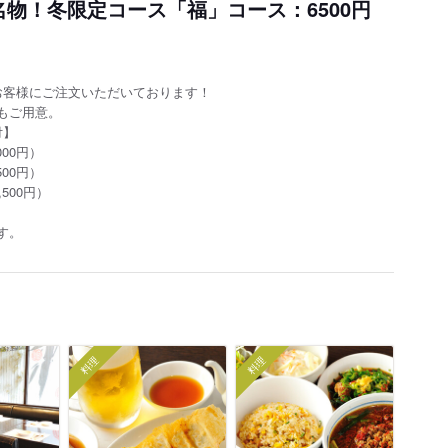
物！冬限定コース「福」コース：6500円
お客様にご注文いただいております！
もご用意。
付】
00円）
00円）
500円）
す。
料理
料理