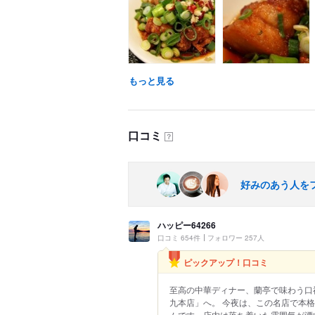
もっと見る
口コミ
？
好みのあう人を
ハッピー64266
口コミ 654件
フォロワー 257人
ピックアップ！口コミ
至高の中華ディナー、蘭亭で味わう口
九本店」へ。 今夜は、この名店で本
ムです。店内は落ち着いた雰囲気が漂