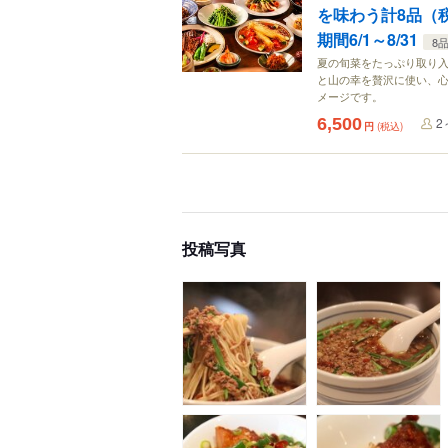
を味わう計8品（税
期間6/1～8/31
8
夏の旬菜をたっぷり取り
と山の幸を贅沢に使い、心
メージです。
6,500
2
円
(税込)
投稿写真