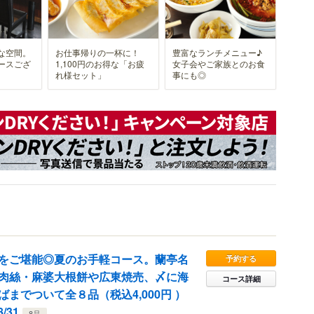
な空間。
お仕事帰りの一杯に！
豊富なランチメニュー♪
ースござ
1,100円のお得な「お疲
女子会やご家族とのお食
れ様セット」
事にも◎
をご堪能◎夏のお手軽コース。蘭亭名
予約する
肉絲・麻婆大根餅や広東焼売、〆に海
コース詳細
ばまでついて全８品（税込4,000円 ）
/31
8品