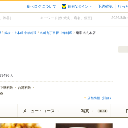
食べログについて
保有Vポイント
予約確認
行っ
理
鶴橋・上本町 中華料理
谷町九丁目駅 中華料理
蘭亭 谷九本店
33496
人
中華料理
台湾料理
99
店舗情報（詳細）
メニュー・コース
写真
4134