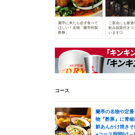
蘭亭に来たら必ず食べて
ご宴会にも最適
ほしい！名物「蘭亭特製
飲み放題付きコ
酢豚」
います◎
コース
蘭亭の名物や定番
物『酢豚』に青椒
鮮あんかけ焼きそ
※コース期間6/1～8