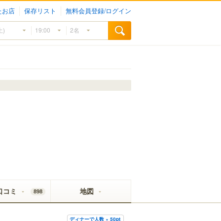
たお店
保存リスト
無料会員登録/ログイン
口コミ
地図
898
ディナーで人数 × 50pt