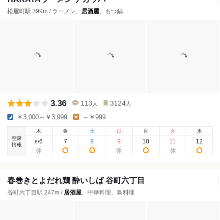
松屋町駅 399m / ラーメン、
居酒屋
、もつ鍋
3.36
113
3124
人
人
￥3,000～￥3,999
～￥999
木
金
土
日
月
火
水
空席
6
7
8
9
10
11
12
8
/
情報
春巻きとよだれ鶏 酔いしば 谷町六丁目
谷町六丁目駅 247m /
居酒屋
、中華料理、鳥料理