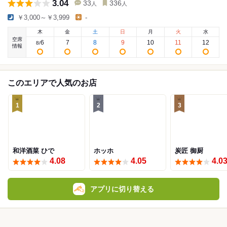
3.04
33
336
人
人
￥3,000～￥3,999
-
木
金
土
日
月
火
水
空席
6
7
8
9
10
11
12
8
/
情報
このエリアで人気のお店
1
2
3
和洋酒菜 ひで
ホッホ
炭匠 御厨
4.08
4.05
4.0
アプリに切り替える