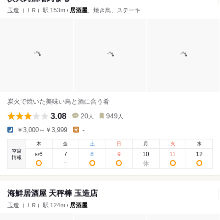
玉造（ＪＲ）駅 153m /
居酒屋
、焼き鳥、ステーキ
炭火で焼いた美味い鳥と酒に合う肴
3.08
20
949
人
人
￥3,000～￥3,999
-
木
金
土
日
月
火
水
空席
6
7
8
9
10
11
12
8
/
情報
海鮮居酒屋 天秤棒 玉造店
玉造（ＪＲ）駅 124m /
居酒屋