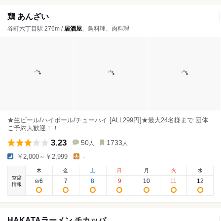
鶏 あんざい
谷町六丁目駅 276m /
居酒屋
、鳥料理、肉料理
★生ビール/ハイボール/チューハイ [ALL299円]★最大24名様まで 団体
ご予約大歓迎！！
3.23
50
1733
人
人
￥2,000～￥2,999
-
木
金
土
日
月
火
水
空席
6
7
8
9
10
11
12
8
/
情報
HAKATAラーメン チカッパ