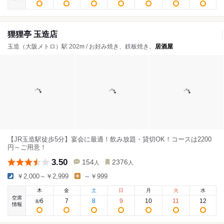
狸狸亭 玉造店
玉造（大阪メトロ）駅 202m / お好み焼き、鉄板焼き、
居酒屋
【JR玉造駅徒歩5分】宴会に最適！飲み放題・貸切OK！コースは2200
円～ご用意！
3.50
154
2376
人
人
￥2,000～￥2,999
～￥999
木
金
土
日
月
火
水
空席
6
7
8
9
10
11
12
8
/
情報