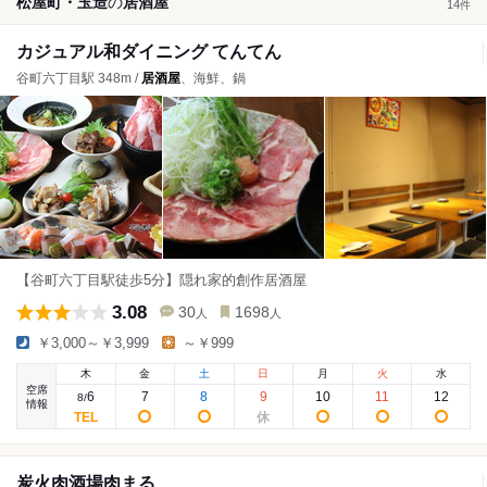
松屋町・玉造
の
居酒屋
14
件
カジュアル和ダイニング てんてん
谷町六丁目駅 348m /
居酒屋
、海鮮、鍋
【谷町六丁目駅徒歩5分】隠れ家的創作居酒屋
3.08
30
1698
人
人
￥3,000～￥3,999
～￥999
木
金
土
日
月
火
水
空席
6
7
8
9
10
11
12
8
/
情報
炭火肉酒場肉まる