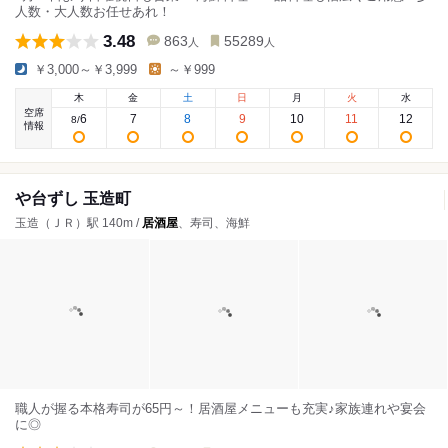
人数・大人数お任せあれ！
3.48
863
55289
人
人
￥3,000～￥3,999
～￥999
木
金
土
日
月
火
水
空席
6
7
8
9
10
11
12
8
/
情報
や台ずし 玉造町
玉造（ＪＲ）駅 140m /
居酒屋
、寿司、海鮮
職人が握る本格寿司が65円～！居酒屋メニューも充実♪家族連れや宴会
に◎