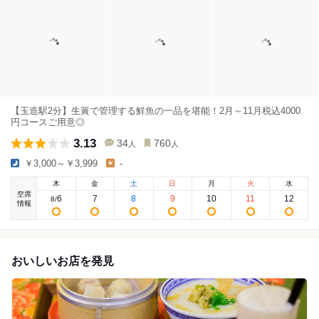
【玉造駅2分】生簀で管理する鮮魚の一品を堪能！2月～11月税込4000
円コースご用意◎
3.13
34
760
人
人
￥3,000～￥3,999
-
木
金
土
日
月
火
水
空席
6
7
8
9
10
11
12
8
/
情報
おいしいお店を発見