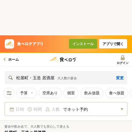
インストール
アプリで開く
ホーム
ログイン
変更
松屋町・玉造 居酒屋
大人数の宴会
予算
空席あり
個室
飲み放題
食べ放題
日時
時間
人数
でネット予約
宴会や飲み会で、大人数でも安心して使える