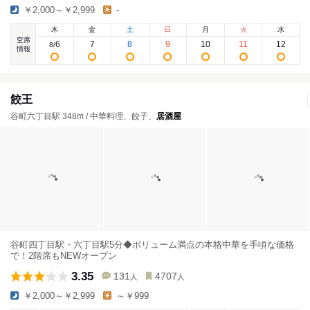
￥2,000～￥2,999
-
木
金
土
日
月
火
水
空席
6
7
8
9
10
11
12
8
/
情報
餃王
谷町六丁目駅 348m / 中華料理、餃子、
居酒屋
谷町四丁目駅・六丁目駅5分◆ボリューム満点の本格中華を手頃な価格
で！2階席もNEWオープン
3.35
131
4707
人
人
￥2,000～￥2,999
～￥999