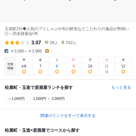
玉造駅2分◆人気のブリしゃぶや旬の鮮魚などこだわりの逸品が勢揃い
◎～25名様宴会OK
3.07
26
762
人
人
￥3,000～￥3,999
-
木
金
土
日
月
火
水
空席
6
7
8
9
10
11
12
8
/
情報
松屋町・玉造で居酒屋ランチを探す
もっと見る
～1,000円
1,000円 ～ 2,000円
関連のリンクをすべて表示する
松屋町・玉造×居酒屋でコースから探す