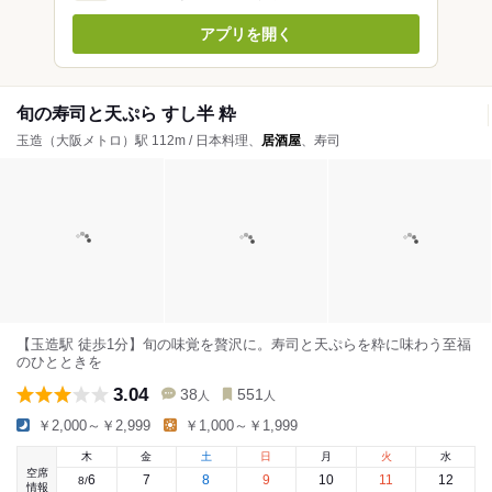
アプリを開く
旬の寿司と天ぷら すし半 粋
玉造（大阪メトロ）駅 112m / 日本料理、
居酒屋
、寿司
【玉造駅 徒歩1分】旬の味覚を贅沢に。寿司と天ぷらを粋に味わう至福
のひとときを
3.04
38
551
人
人
￥2,000～￥2,999
￥1,000～￥1,999
木
金
土
日
月
火
水
空席
6
7
8
9
10
11
12
8
/
情報