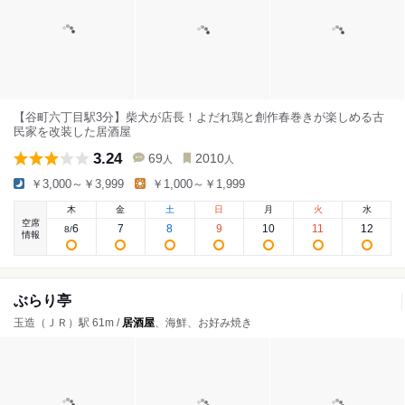
【谷町六丁目駅3分】柴犬が店長！よだれ鶏と創作春巻きが楽しめる古
民家を改装した居酒屋
3.24
69
2010
人
人
￥3,000～￥3,999
￥1,000～￥1,999
木
金
土
日
月
火
水
空席
6
7
8
9
10
11
12
8
/
情報
ぶらり亭
玉造（ＪＲ）駅 61m /
居酒屋
、海鮮、お好み焼き