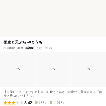
蕎麦と天ぷら やまうち
松屋町駅 234m /
居酒屋
、そば、天ぷら
【松屋町・谷６よりすぐ】天ぷら喰うてあさりの出汁で蕎麦すする「蕎
麦と天ぷら やまうち」
3.42
186
11918
人
人