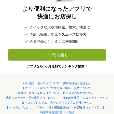
より便利になったアプリで
快適にお店探し
クイックな現在地検索。検索が快適に
予約も簡単。空席をスムーズに検索
会員登録なし。すぐに利用開始
アプリで開く
アプリなら1ヶ月無料でランキング検索！
利用規約
食べログについて
携帯電話番号認証とは
口コミ・ランキングに対する取り組み
点数について
飲食店・飲食企業様向けサービス
食べログ店舗会員について
広告（メーカー・団体様等向け）について
機能改善要望
口コミガイドライン
食べログプレミアム
食べログプレミアム無料クーポン
ネット予約（リクエスト予約）
個人情報保護方針
外部送信（オプトアウト）
特定商取引法に基づく表記