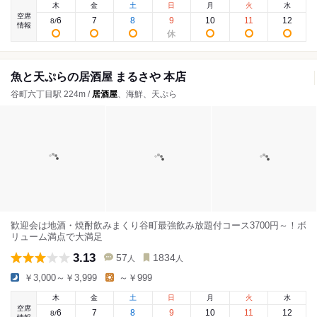
木
金
土
日
月
火
水
空席
6
7
8
9
10
11
12
8
/
情報
魚と天ぷらの居酒屋 まるさや 本店
谷町六丁目駅 224m /
居酒屋
、海鮮、天ぷら
歓迎会は地酒・焼酎飲みまくり谷町最強飲み放題付コース3700円～！ボ
リューム満点で大満足
3.13
57
1834
人
人
￥3,000～￥3,999
～￥999
木
金
土
日
月
火
水
空席
6
7
8
9
10
11
12
8
/