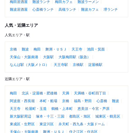
梅田居酒屋
難波ランチ
梅田カフェ
難波ラーメン
難波居酒屋
心斎橋ランチ
高槻ランチ
難波カフェ
堺ランチ
人気・近隣エリア
人気エリア・駅
京橋
難波
梅田
舞洲・ＵＳＪ
天王寺
池田・箕面
天保山・大阪南港
大阪駅
大阪梅田駅（阪急）
なんば駅（大阪メトロ）
天王寺駅
京橋駅
淀屋橋駅
近隣エリア・駅
梅田
北浜・淀屋橋・肥後橋
天満
天満橋・谷町四丁目
阿波座・西長堀
本町・船場
京橋
福島・野田
心斎橋
難波
天王寺
松屋町・玉造
鶴橋・上本町
恵美須・今宮・芦原
新大阪駅周辺
塚本・十三・三国
都島区・旭区
城東区・鶴見区
東成区・生野区
東淀川区
弁天町・西九条・大阪ドーム
天保山・大阪南港
舞洲・ＵＳＪ
住之江区・住吉区