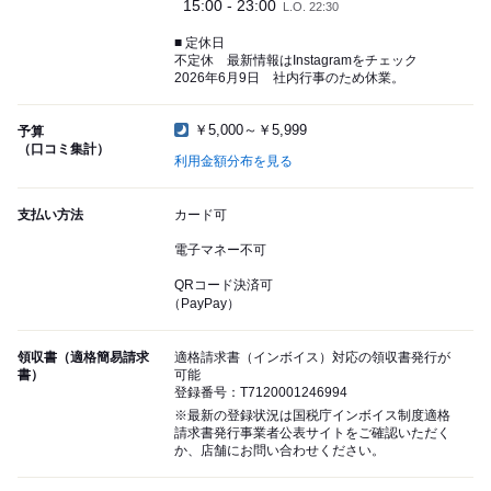
15:00 - 23:00
L.O. 22:30
■ 定休日
不定休 最新情報はInstagramをチェック
2026年6月9日 社内行事のため休業。
￥5,000～￥5,999
予算
（口コミ集計）
利用金額分布を見る
支払い方法
カード可
電子マネー不可
QRコード決済可
（PayPay）
領収書（適格簡易請求
適格請求書（インボイス）対応の領収書発行が
書）
可能
登録番号：T7120001246994
※最新の登録状況は国税庁インボイス制度適格
請求書発行事業者公表サイトをご確認いただく
か、店舗にお問い合わせください。