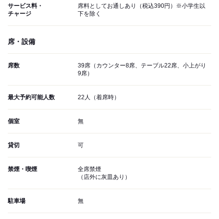
サービス料・
席料としてお通しあり（税込390円）※小学生以
チャージ
下を除く
席・設備
席数
39席（カウンター8席、テーブル22席、小上がり
9席）
最大予約可能人数
22人（着席時）
個室
無
貸切
可
禁煙・喫煙
全席禁煙
（店外に灰皿あり）
駐車場
無