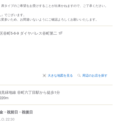
、席タイプのご希望をお受けすることが出来かねますので、ご了承ください。
ん』でございます。
大変多いため、お間違いないようにご確認よろしくお願いいたします。
区
谷町
5-6-9
ダイヤパレス谷町第二 1F
大きな地図を見る
周辺のお店を探す
長堀鶴見緑地線 谷町六丁目駅から徒歩1分
20m
金・祝前日・祝後日
L.O. 22:30