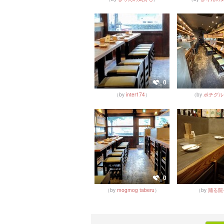
0
（by
inter174
）
（by
ポチグル
0
（by
mogmog taberu
）
（by
踊る院