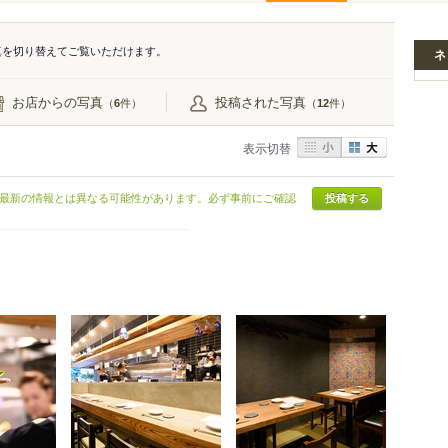
真を切り替えてご覧いただけます。
ネ
お店からの写真
投稿された写真
（
件）
（
件）
6
12
表示切替
最新の情報とは異なる可能性があります。必ず事前にご確認
投稿する