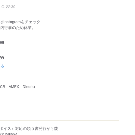
L.O. 22:30
nstagramをチェック
 社内行事のため休業。
99
99
見る
JCB、AMEX、Diners）
ボイス）対応の領収書発行が可能
1246994