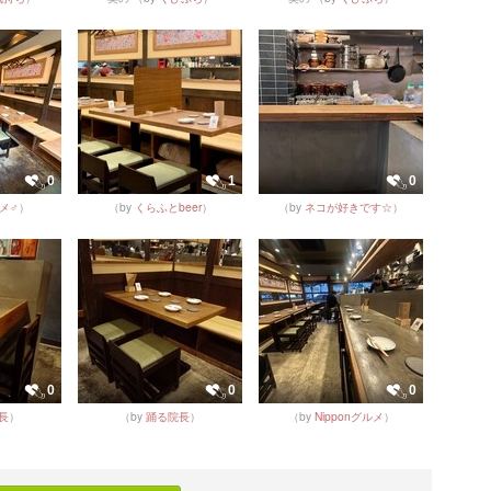
0
1
0
メ♂
）
（by
くらふとbeer
）
（by
ネコが好きです☆
）
0
0
0
長
）
（by
踊る院長
）
（by
Nipponグルメ
）