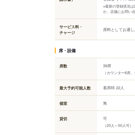
※最新の登録状況
か、店舗にお問い
サービス料・
席料としてお通し
チャージ
席・設備
39席
席数
（カウンター8席、
着席時 22人
最大予約可能人数
無
個室
可
貸切
（20人～50人可）