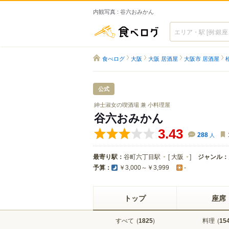
内観写真 : 谷六おみかん
食べログ
食べログ
大阪
大阪 居酒屋
大阪市 居酒屋
公式
紳士淑女の喫酒場 兼 小料理屋
谷六おみかん
3.43
288
人
最寄り駅：
谷町六丁目駅
[
大阪
]
ジャンル：
予算：
￥3,000～￥3,999
-
トップ
座席
すべて
(
)
料理
(
1825
15