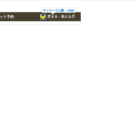
ディナーで人数 × 50pt
ット予約
貯まる・使える