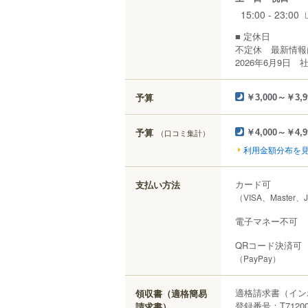
15:00 - 23:00
■ 定休日
不定休 最新情報はI
2026年6月9日
予算
￥3,000～￥3,9
予算
（口コミ集計）
￥4,000～￥4,9
利用金額分布を
カード可
支払い方法
（VISA、Master、
電子マネー不可
QRコード決済可
（PayPay）
適格請求書（イン
領収書（適格簡易
登録番号：T712000
請求書）