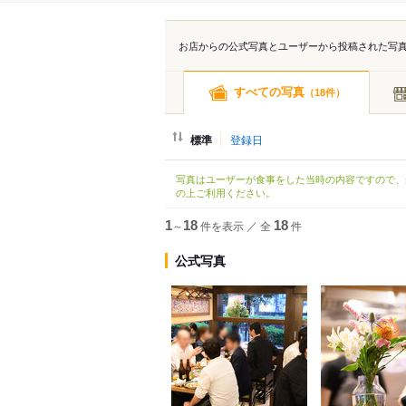
お店からの公式写真とユーザーから投稿された写
すべての写真
（
件）
18
標準
登録日
写真はユーザーが食事をした当時の内容ですので、
の上ご利用ください。
1
～
18
件を表示
／
全
18
件
公式写真