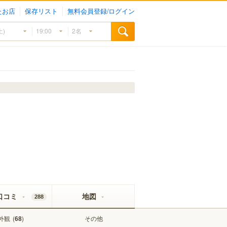
たお店
保存リスト
無料会員登録/ログイン
口コミ
地図
288
外観
(
)
その他
68