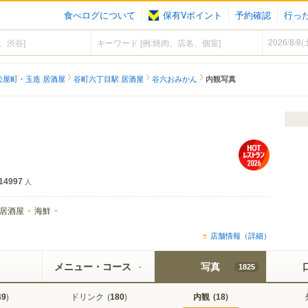
食べログについて
保有Vポイント
予約確認
行っ
松屋町・玉造 居酒屋
谷町六丁目駅 居酒屋
谷六おみかん
内観写真
14997
人
居酒屋
海鮮
店舗情報（詳細）
メニュー・コース
写真
1825
)
ドリンク
(
)
内観
(
)
49
180
18