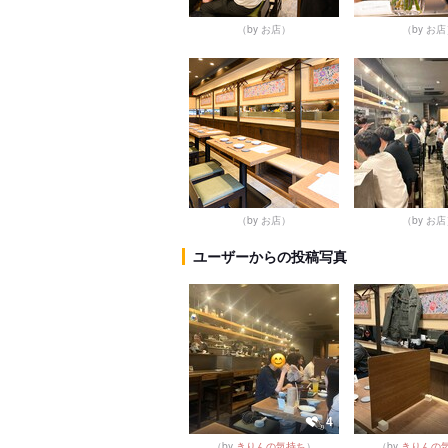
（by お店）
（by お
（by お店）
（by お
ユーザーからの投稿写真
4
（by
きりんの気持ち
）
（by
きりんの