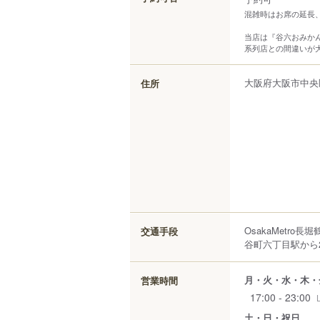
混雑時はお席の延長
当店は『谷六おみか
系列店との間違いが
大阪府
大阪市中央
住所
OsakaMetro
交通手段
谷町六丁目駅から2
月・火・水・木・
営業時間
17:00 - 23:00
土・日・祝日