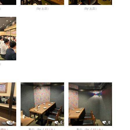
店）
（by お店）
（by お店）
店）
4
0
0
気持ち
）
奥の
（by
くぴぷち
）
奥の
（by
くぴぷち
）