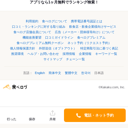
アプリなら1ヶ月無料でランキング検索！
利用規約
食べログについて
携帯電話番号認証とは
口コミ・ランキングに対する取り組み
飲食店・飲食企業様向けサービス
食べログ店舗会員について
広告（メーカー・団体様等向け）について
機能改善要望
口コミガイドライン
食べログプレミアム
食べログプレミアム無料クーポン
ネット予約（リクエスト予約）
個人情報保護方針
外部送信（オプトアウト）
特定商取引法に基づく表記
推奨環境
ヘルプ・お問い合わせ
採用情報
企業情報
キーワード一覧
サイトマップ
チェーン一覧
言語：
English
简体中文
繁體中文
한국어
日本語
©Kakaku.com, Inc.
電話・ネット予約
行った
保存
共有