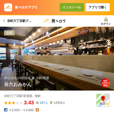
コースで使えるクーポン
戻る
インストール
アプリで開く
谷町六丁目駅グルメへ
クーポンを利用せず予約する
ログイン
公式
紳士淑女の喫酒場 兼 小料理屋
谷六おみかん
谷町六丁目駅/居酒屋､ 海鮮
3.43
287
人
14958
人
￥3,000～￥3,999
-