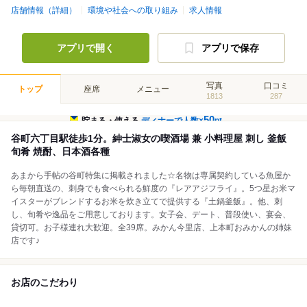
店舗情報（詳細）
環境や社会への取り組み
求人情報
アプリで開く
アプリで保存
写真
口コミ
トップ
座席
メニュー
1813
287
50
貯まる・使える
ディナーで人数×
pt
谷町六丁目駅徒歩1分。紳士淑女の喫酒場 兼 小料理屋 刺し 釜飯
旬肴 焼酎、日本酒各種
あまから手帖の谷町特集に掲載されました☆名物は専属契約している魚屋か
ら毎朝直送の、刺身でも食べられる鮮度の『レアアジフライ』。5つ星お米マ
イスターがブレンドするお米を炊き立てで提供する『土鍋釜飯』。他、刺
し、旬肴や逸品をご用意しております。女子会、デート、普段使い、宴会、
貸切可。お子様連れ大歓迎。全39席。みかん今里店、上本町おみかんの姉妹
店です♪
お店のこだわり