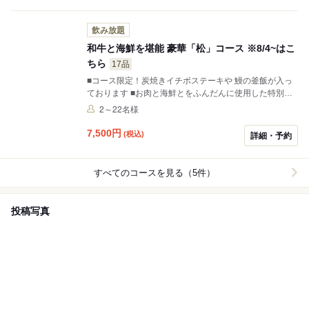
い
飲み放題
和牛と海鮮を堪能 豪華「松」コース​ ※8/4~はこ
ちら
17品
■コース限定！​炭焼きイチボステーキや 鰻の釜飯が入っ
ております ■​お肉と海鮮とをふんだんに使用した特別な
席におすすめのコース ■​店主が厳選した​店内すべてのド
2～22名様
リンクが飲み放題
7,500
円
(税込)
詳細・予約
すべてのコースを見る（5件）
投稿写真