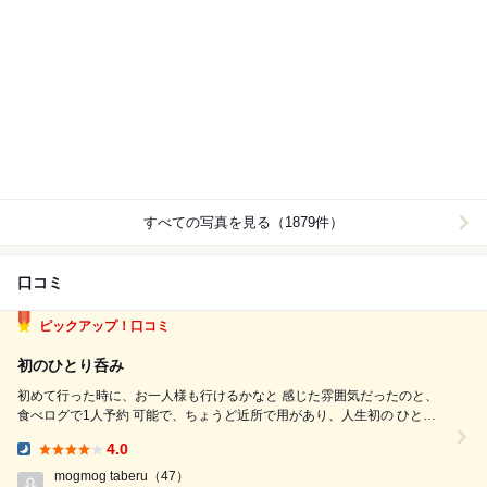
すべての写真を見る（1879件）
口コミ
ピックアップ！口コミ
初のひとり呑み
初めて行った時に、お一人様も行けるかなと 感じた雰囲気だったのと、
食べログで1人予約 可能で、ちょうど近所で用があり、人生初の ひとり
呑みを体験しました。 時間は18時と早い時間にして、まずはビール。 店
4.0
員さん達も前回と変わらず優しく丁寧に 接してくれます。 お魚の仕入れ
Dinner:
が良いとの...
mogmog taberu
（47）