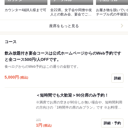
カウンター4組8人様まで可
全22席。女子会や同僚や友
お履き物を脱いでい
人との飲み会、宴会でご利
テーブル式の半個室
用いただけます
がりです。
座席をもっと見る
コース
飲み放題付き宴会コースは公式ホームページからのWeb予約です
と全コース500円/人OFFです。
食べログからのWeb予約はこの通りの金額です。
5,000
円
(税込)
詳細
＜短時間でも大歓迎＞90分席のみ予約！
※満席でお席の空きが90分しか無い場合や、短時間利用
の方向けの「1時間半の席のみプラン」です ※お料理、
お飲み物はその場でご注文下さい。 ※ラストオーダーで
お断りするメニュー(時間のかかる商品)がある場合がご
2円
ざいます ※土鍋ご飯など提供までお時間のかかる商品は
詳細・予約
1
円
(税込)
事前に承れますので、ご希望の場合は是非お電話くださ