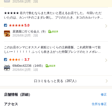
2025/06 訪問
2回
★★★★★ 谷六で飲むならまた来たいと思えるお店でした。 今回いただ
いたのは、カンパチのごまダレ刺し、ブリのたたき、タコのカルパッチ
ョ、サワラフライ、自家製春巻き、揚げ...
5.0
Dinner:
居酒屋に行く社会人
（9）
2026/06 訪問
2回
このお店ホンマにオススメ 銀鮭といくらの土鍋釜飯、これ絶対食べて欲
しいー！！！！！！ ふっくら炊き上がった特製ブレンドのヒトメボレに
みりん干しの銀鮭といくらの塩気、かき混ぜて食...
3.7
Dinner:
69d0ec42236
（1445）
2026/04 訪問
1回
口コミをもっと見る（287人）
店舗情報（詳細）
修正
アクセス
住所を修正