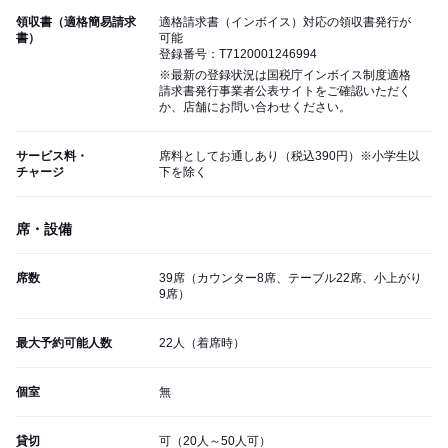
領収書（適格簡易請求
適格請求書（インボイス）対応の領収書発行が
書）
可能
登録番号：T7120001246994
※最新の登録状況は国税庁インボイス制度適格
請求書発行事業者公表サイトをご確認いただく
か、店舗にお問い合わせください。
サービス料・
席料としてお通しあり（税込390円）※小学生以
チャージ
下を除く
席・設備
席数
39席（カウンター8席、テーブル22席、小上がり
9席）
最大予約可能人数
22人（着席時）
個室
無
貸切
可（20人～50人可）