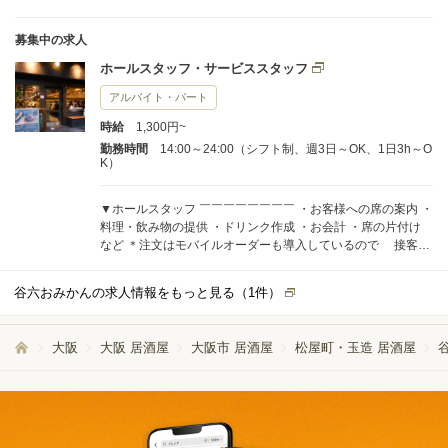
募集中の求人
ホールスタッフ・サービススタッフ
アルバイト・パート
時給
1,300円~
勤務時間
14:00～24:00（シフト制、週3日～OK、1日3h～O
K）
▼ホールスタッフ ￣￣￣￣￣￣￣￣ ・お客様への席の案内 ・
料理・飲み物の提供 ・ドリンク作成 ・お会計 ・席の片付け
など ＊注文はモバイルオーダーも導入しているので 接客が
しやすい環境だと思います！ ▼キッチン ￣￣￣￣￣ ・調理補
助 ・料理の盛付 など 未経験の方も活躍中！ １から丁寧に研
谷六おみかんの求人情報をもっと見る（
1
件）
修を行いますので 安心して勤務を開始できます♪
大阪
大阪 居酒屋
大阪市 居酒屋
松屋町・玉造 居酒屋