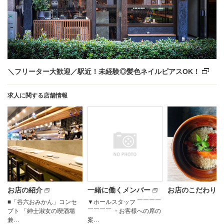
＼フリーター大歓迎／駅近！未経験◎髪色ネイルピアスOK！
求人に関する店舗情報
お店の紹介
一緒に働くメンバー
お店のこだわり
■「谷六おみかん」コンセ
▼ホールスタッフ ￣￣￣￣
プト 「紳士淑女の喫酒場
￣￣￣￣ ・お客様への席の
兼…
案…