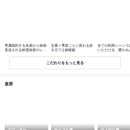
専属契約する魚屋から毎朝
定番＋季節ごとに変わる炊
全ての利用シーンで
直送される鮮度抜群のレア
き立て土鍋釜飯
いただける、暖かみ
アジフライ
性的な空間
こだわりをもっと見る
座席
カウンター
テーブル席
小上がり席