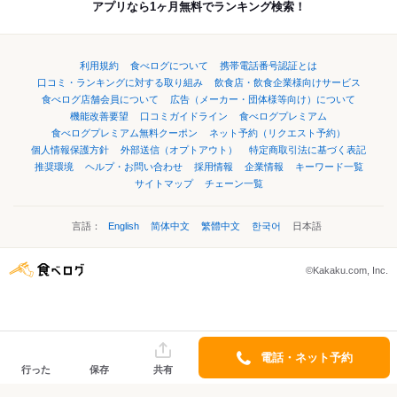
アプリなら1ヶ月無料でランキング検索！
利用規約
食べログについて
携帯電話番号認証とは
口コミ・ランキングに対する取り組み
飲食店・飲食企業様向けサービス
食べログ店舗会員について
広告（メーカー・団体様等向け）について
機能改善要望
口コミガイドライン
食べログプレミアム
食べログプレミアム無料クーポン
ネット予約（リクエスト予約）
個人情報保護方針
外部送信（オプトアウト）
特定商取引法に基づく表記
推奨環境
ヘルプ・お問い合わせ
採用情報
企業情報
キーワード一覧
サイトマップ
チェーン一覧
言語：
English
简体中文
繁體中文
한국어
日本語
©Kakaku.com, Inc.
電話・ネット予約
行った
保存
共有