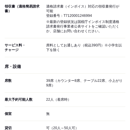
領収書（適格簡易請求
適格請求書（インボイス）対応の領収書発行が
書）
可能
登録番号：T7120001246994
※最新の登録状況は国税庁インボイス制度適格
請求書発行事業者公表サイトをご確認いただく
か、店舗にお問い合わせください。
サービス料・
席料としてお通しあり（税込390円）※小学生以
チャージ
下を除く
席・設備
席数
39席（カウンター8席、テーブル22席、小上がり
9席）
最大予約可能人数
22人（着席時）
個室
無
貸切
可（20人～50人可）