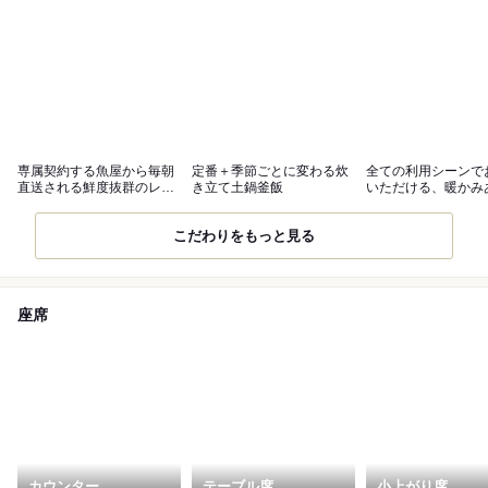
専属契約する魚屋から毎朝
定番＋季節ごとに変わる炊
全ての利用シーンで
直送される鮮度抜群のレア
き立て土鍋釜飯
いただける、暖かみ
アジフライ
性的な空間
こだわりをもっと見る
座席
カウンター
テーブル席
小上がり席