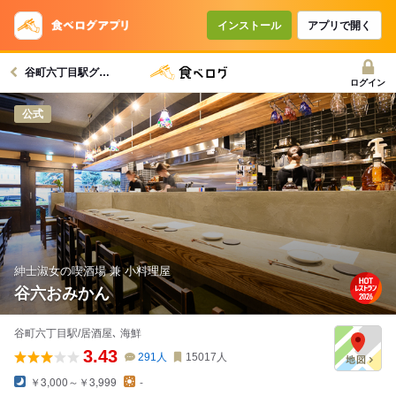
コースで使えるクーポン
戻る
インストール
アプリで開く
谷町六丁目駅グルメへ
クーポンを利用せず予約する
ログイン
公式
紳士淑女の喫酒場 兼 小料理屋
谷六おみかん
谷町六丁目駅/居酒屋､ 海鮮
3.43
291
人
15017
人
￥3,000～￥3,999
-