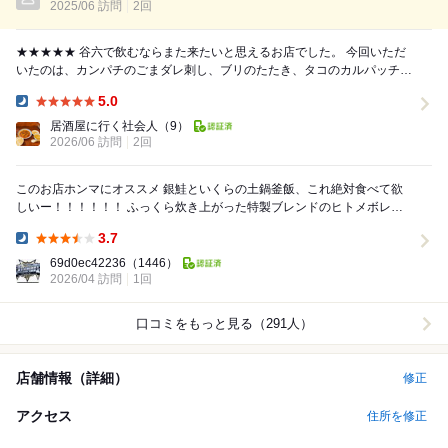
2025/06 訪問
2回
★★★★★ 谷六で飲むならまた来たいと思えるお店でした。 今回いただ
いたのは、カンパチのごまダレ刺し、ブリのたたき、タコのカルパッチ
ョ、サワラフライ、自家製春巻き、揚げ...
5.0
Dinner:
居酒屋に行く社会人
（9）
2026/06 訪問
2回
このお店ホンマにオススメ 銀鮭といくらの土鍋釜飯、これ絶対食べて欲
しいー！！！！！！ ふっくら炊き上がった特製ブレンドのヒトメボレに
みりん干しの銀鮭といくらの塩気、かき混ぜて食...
3.7
Dinner:
69d0ec42236
（1446）
2026/04 訪問
1回
口コミをもっと見る（291人）
店舗情報（詳細）
修正
アクセス
住所を修正