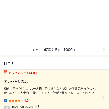
すべての写真を見る（1900件）
口コミ
ピックアップ！口コミ
初のひとり呑み
初めて行った時に、お一人様も行けるかなと 感じた雰囲気だったのと、
食べログで1人予約 可能で、ちょうど近所で用があり、人生初の ひとり
呑みを体験しました。 時間は18時と早い時間にして、まずはビール。 店
4.0
員さん達も前回と変わらず優しく丁寧に 接してくれます。 お魚の仕入れ
Dinner:
が良いとの...
mogmog taberu
（47）