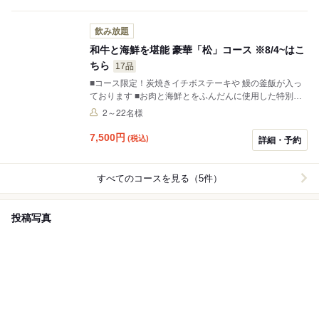
い
飲み放題
和牛と海鮮を堪能 豪華「松」コース​ ※8/4~はこ
ちら
17品
■コース限定！​炭焼きイチボステーキや 鰻の釜飯が入っ
ております ■​お肉と海鮮とをふんだんに使用した特別な
席におすすめのコース ■​店主が厳選した​店内すべてのド
2～22名様
リンクが飲み放題
7,500
円
(税込)
詳細・予約
すべてのコースを見る（5件）
投稿写真