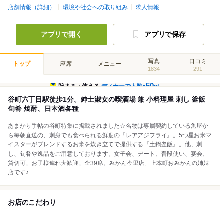
店舗情報（詳細）
環境や社会への取り組み
求人情報
アプリで開く
アプリで保存
写真
口コミ
トップ
座席
メニュー
1834
291
50
貯まる・使える
ディナーで人数×
pt
谷町六丁目駅徒歩1分。紳士淑女の喫酒場 兼 小料理屋 刺し 釜飯
旬肴 焼酎、日本酒各種
あまから手帖の谷町特集に掲載されました☆名物は専属契約している魚屋か
ら毎朝直送の、刺身でも食べられる鮮度の『レアアジフライ』。5つ星お米マ
イスターがブレンドするお米を炊き立てで提供する『土鍋釜飯』。他、刺
し、旬肴や逸品をご用意しております。女子会、デート、普段使い、宴会、
貸切可。お子様連れ大歓迎。全39席。みかん今里店、上本町おみかんの姉妹
店です♪
お店のこだわり