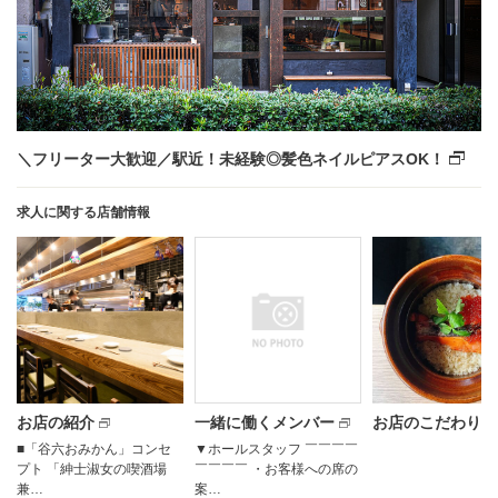
＼フリーター大歓迎／駅近！未経験◎髪色ネイルピアスOK！
求人に関する店舗情報
お店の紹介
一緒に働くメンバー
お店のこだわり
■「谷六おみかん」コンセ
▼ホールスタッフ ￣￣￣￣
プト 「紳士淑女の喫酒場
￣￣￣￣ ・お客様への席の
兼…
案…