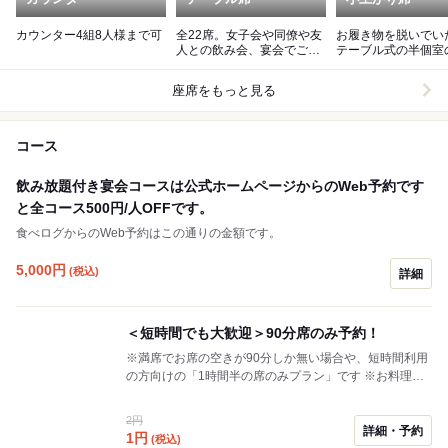
カウンター4組8人様まで可
全22席。女子会や同僚や友
お履き物を脱いでい
人との飲み会、宴会でご利
テーブル式の半個室
用いただけます
がりです。
座席をもっと見る
コース
飲み放題付き宴会コースは公式ホームページからのWeb予約です
と全コース500円/人OFFです。
食べログからのWeb予約はこの通りの金額です。
5,000
円
(税込)
詳細
＜短時間でも大歓迎＞90分席のみ予約！
※満席でお席の空きが90分しか無い場合や、短時間利用
の方向けの「1時間半の席のみプラン」です ※お料理、
お飲み物はその場でご注文下さい。 ※ラストオーダーで
お断りするメニュー(時間のかかる商品)がある場合がご
2円
ざいます ※土鍋ご飯など提供までお時間のかかる商品は
詳細・予約
1
円
(税込)
事前に承れますので、ご希望の場合は是非お電話くださ