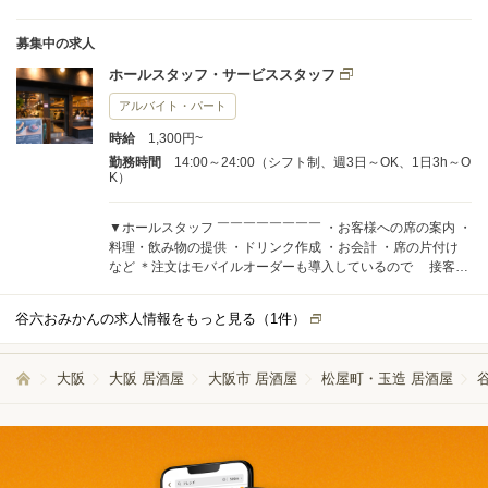
募集中の求人
ホールスタッフ・サービススタッフ
アルバイト・パート
時給
1,300円~
勤務時間
14:00～24:00（シフト制、週3日～OK、1日3h～O
K）
▼ホールスタッフ ￣￣￣￣￣￣￣￣ ・お客様への席の案内 ・
料理・飲み物の提供 ・ドリンク作成 ・お会計 ・席の片付け
など ＊注文はモバイルオーダーも導入しているので 接客が
しやすい環境だと思います！ ▼キッチン ￣￣￣￣￣ ・調理補
助 ・料理の盛付 など 未経験の方も活躍中！ １から丁寧に研
谷六おみかんの求人情報をもっと見る（
1
件）
修を行いますので 安心して勤務を開始できます♪
大阪
大阪 居酒屋
大阪市 居酒屋
松屋町・玉造 居酒屋