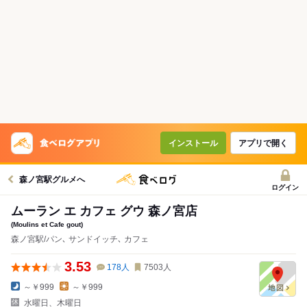
インストール
アプリで開く
森ノ宮駅グルメへ
ログイン
ムーラン エ カフェ グウ 森ノ宮店
(Moulins et Cafe gout)
森ノ宮駅/パン､ サンドイッチ､ カフェ
3.53
178
人
7503
人
～￥999
～￥999
水曜日、木曜日