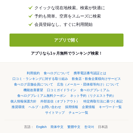
クイックな現在地検索。検索が快適に
予約も簡単。空席をスムーズに検索
会員登録なし。すぐに利用開始
アプリで開く
アプリなら1ヶ月無料でランキング検索！
利用規約
食べログについて
携帯電話番号認証とは
口コミ・ランキングに対する取り組み
飲食店・飲食企業様向けサービス
食べログ店舗会員について
広告（メーカー・団体様等向け）について
機能改善要望
口コミガイドライン
食べログプレミアム
食べログプレミアム無料クーポン
ネット予約（リクエスト予約）
個人情報保護方針
外部送信（オプトアウト）
特定商取引法に基づく表記
推奨環境
ヘルプ・お問い合わせ
採用情報
企業情報
キーワード一覧
サイトマップ
チェーン一覧
言語：
English
简体中文
繁體中文
한국어
日本語