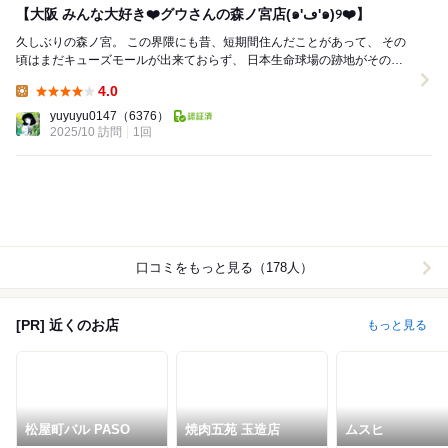
【大阪 みんな大好き❤️グウさんの森ノ宮店(๑'ڡ'๑)୨❤️】
久しぶりの森ノ宮。 この界隈にも昔、短期間住んだことがあって、 その
頃はまだキューズモールが出来ておらず、 日本生命球場の跡地がそのま
まに残されていた。 開発が進み...
4.0
Lunch:
yuyuyu0147
（6376）
2025/10 訪問
1回
口コミをもっと見る（178人）
[PR] 近くのお店
もっと見る
松屋町バル PASO
焼肉五苑 玉造店
ムスヒ