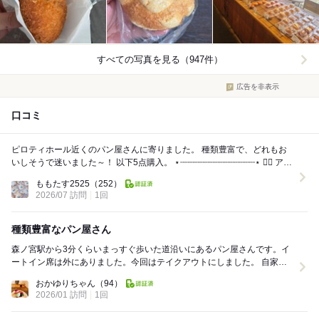
すべての写真を見る（947件）
広告を非表示
口コミ
ピロティホール近くのパン屋さんに寄りました。 種類豊富で、どれもお
いしそうで迷いました～！ 以下5点購入。 ⋆┈┈┈┈┈┈┈┈┈┈┈┈┈┈┈⋆ ❁⃘ アー
モンドクロワッ...
ももたす2525
（252）
2026/07 訪問
1回
種類豊富なパン屋さん
森ノ宮駅から3分くらいまっすぐ歩いた道沿いにあるパン屋さんです。イ
ートイン席は外にありました。今回はテイクアウトにしました。 自家炊
きクリームパン 200円 滋賀県近江産黒...
おかゆりちゃん
（94）
2026/01 訪問
1回