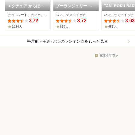
エクチュア からほり
ブーランジュリー グ
TANI ROKU BA
「蔵」本店
ウ
PANENA
チョコレート、カフェ、サンドイッチ
パン、サンドイッチ
パン、サンドイッチ
3.72
3.72
3.63
1234人
830人
453人
松屋町・玉造×パン
のランキングをもっと見る
広告を非表示