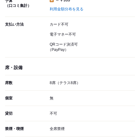
～￥999
予算
（口コミ集計）
利用金額分布を見る
支払い方法
カード不可
電子マネー不可
QRコード決済可
（PayPay）
席・設備
席数
8席（テラス8席）
個室
無
貸切
不可
禁煙・喫煙
全席禁煙