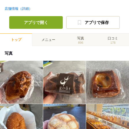
店舗情報（詳細）
アプリで開く
アプリで保存
写真
口コミ
トップ
メニュー
896
178
写真