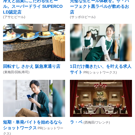
冷えと品質にこだわる生ビー
完璧な生ビール体験を。ザ・パ
ル。スーパードライ SUPERCO
ーフェクト黒ラベルが飲めるお
LD認定店
店
(アサヒビール)
(サッポロビール)
回転すし さかえ 阪急東通り店
1日だけ働きたい、を叶える求人
サイト
(東梅田/回転寿司)
PR(ショットワークス)
短期・単発バイトを始めるなら
ラ・ベ
(西梅田/フレンチ)
ショットワークス
PR(ショットワー
クス)