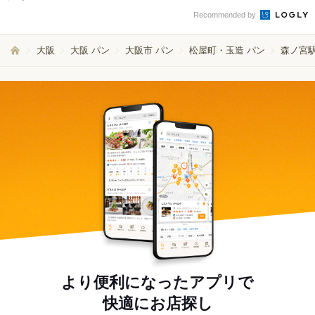
Recommended by
大阪
大阪 パン
大阪市 パン
松屋町・玉造 パン
森ノ宮駅
より便利になったアプリで
快適にお店探し