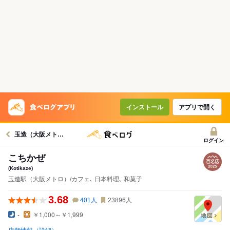
インストール
アプリで開く
玉造（大阪メトロ）駅グルメへ
ログイン
こちかぜ
(Kotikaze)
玉造駅（大阪メトロ）/カフェ､ 日本料理､ 和菓子
3.68
401
人
23896
人
-
￥1,000～￥1,999