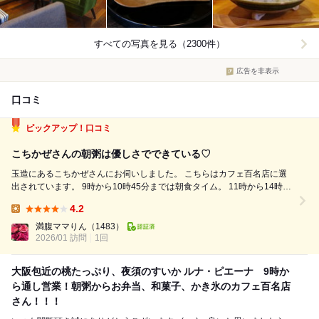
すべての写真を見る（2300件）
広告を非表示
口コミ
ピックアップ！口コミ
こちかぜさんの朝粥は優しさでできている♡
玉造にあるこちかぜさんにお伺いしました。 こちらはカフェ百名店に選
出されています。 9時から10時45分までは朝食タイム。 11時から14時ま
でがランチタイム。 9時から17時までが喫茶と甘味タイム。 こちらの朝
4.2
粥（850円）が食べたかったので10時半頃お伺いしました。 今日...
Lunch:
満腹ママりん
（1483）
2026/01 訪問
1回
大阪包近の桃たっぷり、夜須のすいか ルナ・ピエーナ 9時か
ら通し営業！朝粥からお弁当、和菓子、かき氷のカフェ百名店
さん！！！