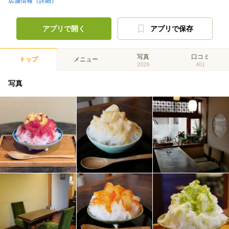
店舗情報（詳細）
アプリで開く
アプリで保存
写真
口コミ
トップ
メニュー
2029
401
写真