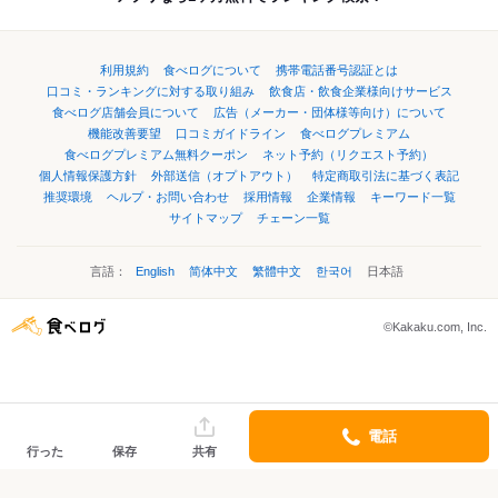
利用規約
食べログについて
携帯電話番号認証とは
口コミ・ランキングに対する取り組み
飲食店・飲食企業様向けサービス
食べログ店舗会員について
広告（メーカー・団体様等向け）について
機能改善要望
口コミガイドライン
食べログプレミアム
食べログプレミアム無料クーポン
ネット予約（リクエスト予約）
個人情報保護方針
外部送信（オプトアウト）
特定商取引法に基づく表記
推奨環境
ヘルプ・お問い合わせ
採用情報
企業情報
キーワード一覧
サイトマップ
チェーン一覧
言語：
English
简体中文
繁體中文
한국어
日本語
©Kakaku.com, Inc.
電話
行った
保存
共有