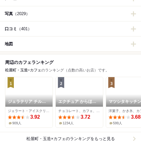
写真
（2029）
口コミ
（401）
地図
周辺のカフェランキング
松屋町・玉造
×
カフェ
のランキング（点数の高いお店）です。
1
2
3
ジェラテリア チルコ
エクチュア からほり
マツシタキッチ
ドーロ
「蔵」本店
ジェラート・アイスクリーム、カフェ
チョコレート、カフェ、サンドイッチ
洋菓子、かき氷、カ
3.92
3.72
3.68
909人
1234人
599人
松屋町・玉造×カフェ
のランキングをもっと見る