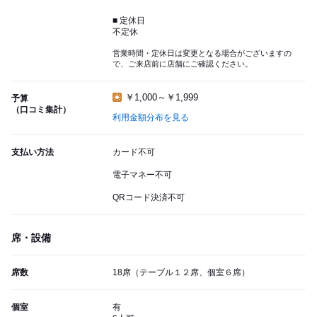
■ 定休日
不定休
営業時間・定休日は変更となる場合がございますの
で、ご来店前に店舗にご確認ください。
￥1,000～￥1,999
予算
（口コミ集計）
利用金額分布を見る
支払い方法
カード不可
電子マネー不可
QRコード決済不可
席・設備
席数
18席（テーブル１２席、個室６席）
個室
有