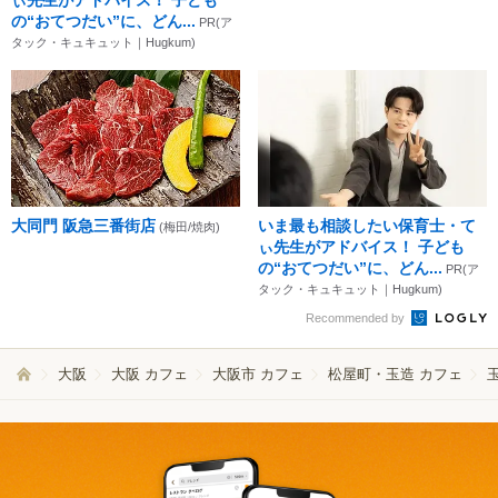
の“おてつだい”に、どん...
PR(ア
タック・キュキュット｜Hugkum)
大同門 阪急三番街店
いま最も相談したい保育士・て
(梅田/焼肉)
ぃ先生がアドバイス！ 子ども
の“おてつだい”に、どん...
PR(ア
タック・キュキュット｜Hugkum)
Recommended by
大阪
大阪 カフェ
大阪市 カフェ
松屋町・玉造 カフェ