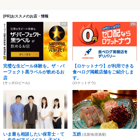
[PR]おススメのお店・情報
PR
PR
完璧な生ビール体験を。ザ・パ
【ロケットナウ】が利用できる
ーフェクト黒ラベルが飲めるお
食べログ掲載店舗をご紹介しま
店
す。
(サッポロビール)
(ロケットナウ)
いま最も相談したい保育士・て
五鉄
(北新地/居酒屋)
ぃ先生がアドバイス！ 子ども