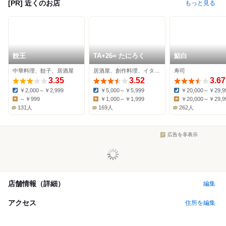
[PR] 近くのお店
もっと見る
餃王
TA+26= たにろく
鮨白
中華料理、餃子、居酒屋
居酒屋、創作料理、イタリアン
寿司
3.35
3.52
3.67
￥2,000～￥2,999
￥5,000～￥5,999
￥20,000～￥29,9
Dinner:
Dinner:
Dinner:
～￥999
￥1,000～￥1,999
￥20,000～￥29,9
Lunch:
Lunch:
Lunch:
131人
169人
262人
広告を非表示
店舗情報（詳細）
編集
アクセス
住所を編集