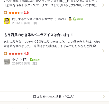
いつも閲覧頂き誠にありがとうございますm(_ _)m 良いと思いましたら
【お店を保存】ボタンでブックマークして頂けると大変嬉しいですm(_
_)m 前日に食べ歩きのプラン...
3.9
Lunch:
釣りするカツオに食べるカツオ
（14024）
2026/06 訪問
1回
もう西瓜のかき氷‼️バニラアイスは合います‼️
久しぶりだな。 おそらく2,3年ぶりに来ました。 この前来たときは、桃の
かき氷を食べました。 今回はまだ桃はありませんでしたがなんと西瓜‼️ こ
れは珍しい。 これを頼むし...
4.5
Lunch:
ラゾ
（437）
2026/05 訪問
2回
口コミをもっと見る（401人）