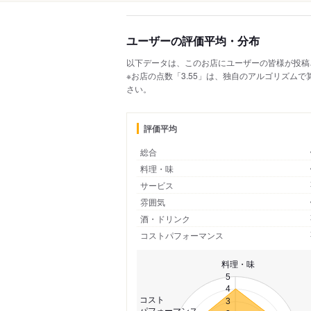
ユーザーの評価平均・分布
以下データは、このお店にユーザーの皆様が投稿
※お店の点数「3.55」は、独自のアルゴリズム
さい。
評価平均
総合
料理・味
サービス
雰囲気
酒・ドリンク
コストパフォーマンス
料理・味
5
4
コスト
3
パフォーマンス