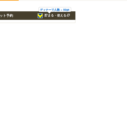
ディナーで人数 × 50pt
ット予約
貯まる・使える