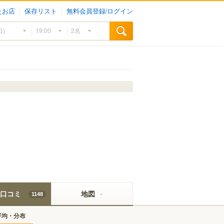
たお店
保存リスト
無料会員登録/ログイン
口コミ
地図
1148
平均・分布