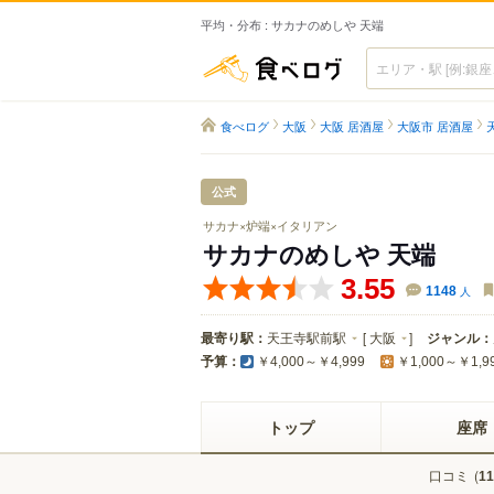
平均・分布 : サカナのめしや 天端
食べログ
食べログ
大阪
大阪 居酒屋
大阪市 居酒屋
公式
サカナ×炉端×イタリアン
サカナのめしや 天端
3.55
1148
人
最寄り駅：
天王寺駅前駅
[
大阪
]
ジャンル：
予算：
￥4,000～￥4,999
￥1,000～￥1,9
トップ
座席
口コミ
(
11