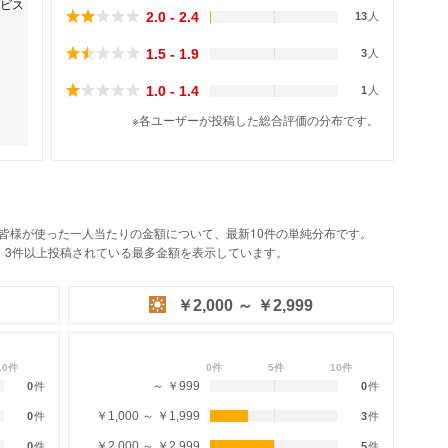
ビス
2.0 - 2.4
13
人
1.5 - 1.9
3
人
1.0 - 1.4
1
人
※各ユーザーが投稿した総合評価の分布です。
皆様が使った一人当たりの金額について、最新10件の単純分布です。
、3件以上投稿されている最多金額を表示しています。
￥2,000 ～ ￥2,999
10件
0件
5件
10件
～ ￥999
0
件
0
件
￥1,000 ～ ￥1,999
0
件
3
件
￥2,000 ～ ￥2,999
0
件
5
件