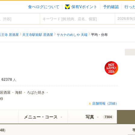
食べログについて
保有Vポイント
予約確認
行っ
天王寺 居酒屋
天王寺駅前駅 居酒屋
サカナのめしや 天端
平均・分布
62378
人
居酒屋
海鮮
ろばた焼き
99
店舗情報（詳細）
メニュー・コース
写真
7304
)
48