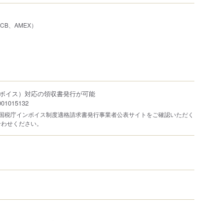
、JCB、AMEX）
ボイス）対応の領収書発行が可能
1015132
は国税庁インボイス制度適格請求書発行事業者公表サイトをご確認いただく
合わせください。