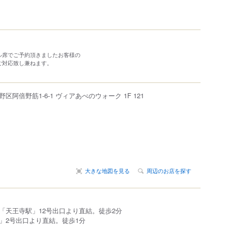
ル席でご予約頂きましたお客様の
ご対応致し兼ねます。
野区
阿倍野筋
1-6-1
ヴィアあべのウォーク 1F 121
大きな地図を見る
周辺のお店を探す
「天王寺駅」12号出口より直結。徒歩2分
」2号出口より直結。徒歩1分