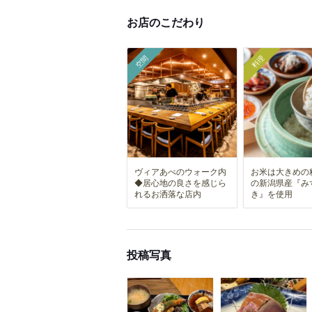
お店のこだわり
空間
料理
ヴィアあべのウォーク内
お米は大きめの
◆居心地の良さを感じら
の新潟県産『み
れるお洒落な店内
き』を使用
投稿写真