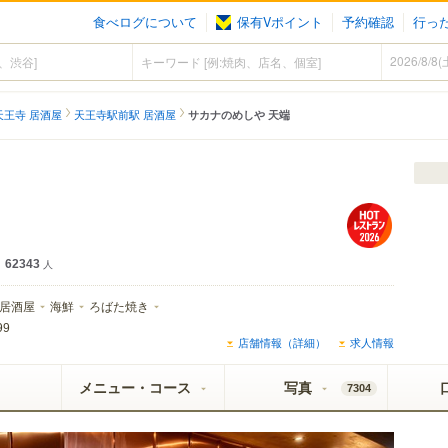
食べログについて
保有Vポイント
予約確認
行っ
天王寺 居酒屋
天王寺駅前駅 居酒屋
サカナのめしや 天端
62343
人
居酒屋
海鮮
ろばた焼き
99
店舗情報（詳細）
求人情報
メニュー・コース
写真
7304