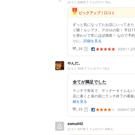
口コミ 208件
フォロワー 76人
ピックアップ！口コミ
ずっと気になってたお店にいってきた
ぐ隣！ルシアス、アポロの前！ 平日1
ち替わりで常にほぼ満席！ なので予約し
りに...
詳細を見る
2025/11 訪
？
16
やんだ。
口コミ 55件
フォロワー 15人
全てが満足でした
ランチで有名で、ディナータイムもい
店に着くと扉の前にランチ終了の看板が
細を見る
2026/07 訪
？
15
zomu442
口コミ 337件
フォロワー 200人