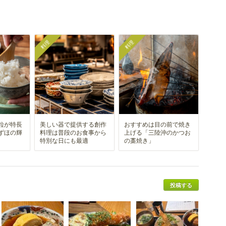
料理
料理
粒が特長
美しい器で提供する創作
おすすめは目の前で焼き
ずほの輝
料理は普段のお食事から
上げる「三陸沖のかつお
特別な日にも最適
の藁焼き」
投稿する