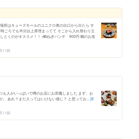
 場所はキューズモールのユニクロ奥の出口から出たら す
7時ごろでも半分以上席埋まってて そこから入れ替わり立
とくのがオススメ！！ ▫️鯛ねぎパンチ 900円 鯛のお造
問
1回
つも人がいっぱいで噂のお店にお邪魔しました まず、お
。 あれ？まだ入ってはいけない感じ？ と思ってお...
詳
問
1回