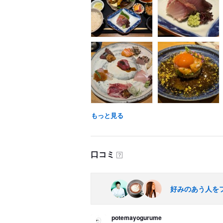
もっと見る
口コミ
？
好みのあう人を
potemayogurume