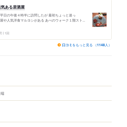
活気ある居酒屋
 平日の午後４時半に訪問したが 最初ちょっと迷っ
屋や人気洋食マルヨシがある あべのウォーク１階スト...
問
1回
口コミ
をもっと見る （
1148
人）
天端