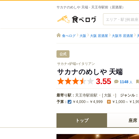
サカナのめしや 天端 - 天王寺駅前（居酒屋）
食べログ
食べログ
大阪
大阪 居酒屋
大阪市 居酒屋
公式
サカナ×炉端×イタリアン
サカナのめしや 天端
3.55
1148
人
最寄り駅：
天王寺駅前駅
[
大阪
]
ジャンル：
予算：
￥4,000～￥4,999
￥1,000～￥1,9
トップ
座席