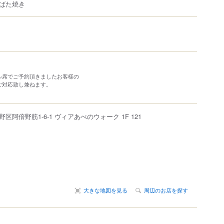
ばた焼き
ル席でご予約頂きましたお客様の
ご対応致し兼ねます。
野区
阿倍野筋
1-6-1
ヴィアあべのウォーク 1F 121
大きな地図を見る
周辺のお店を探す