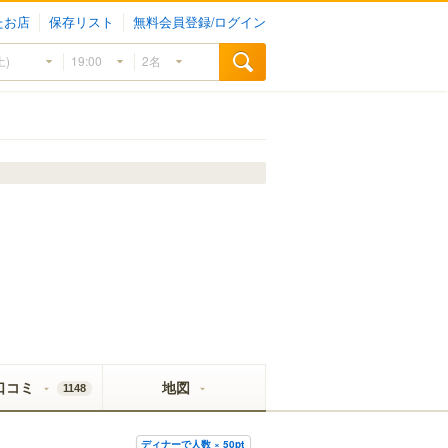
たお店
保存リスト
無料会員登録/ログイン
口コミ
地図
1148
ディナーで人数 × 50pt