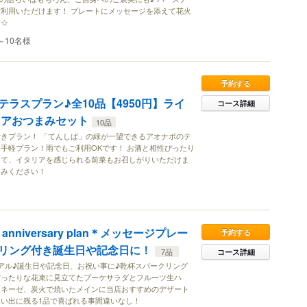
利用いただけます！ プレートにメッセージを添えて花火
す☆
～10名様
予約する
ラスプラン♪全10品【4950円】ライ
コース詳細
リアおつまみセット
10品
きプラン！ 「てんしば」の緑が一望できるアオナポのテ
手軽プラン！雨でもご利用OKです！ お酒と相性ぴったり
けて、イタリアを感じられる前菜もお召しがりいただけま
しみください！
nniversary plan＊メッセージプレー
予約する
リング付き誕生日や記念日に！
7品
コース詳細
anリニューアル♪誕生日や記念日、お祝い事に♪乾杯スパークリング
ぴったりな花束に見立てたブーケサラダとフルーツ生ハ
ロネーゼ、炭火で焼いたメインに当店おすすめのデザート
い出に残る1品で喜ばれる事間違いなし！