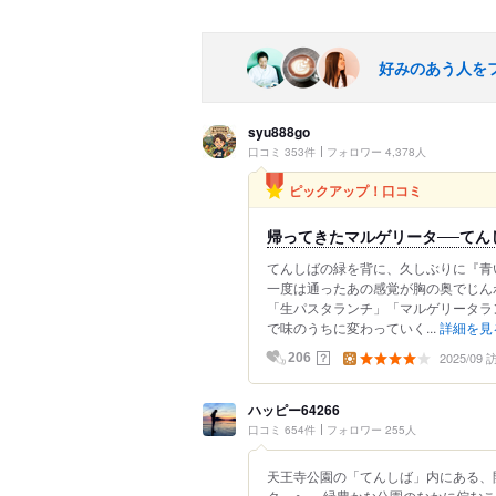
好みのあう人を
syu888go
口コミ 353件
フォロワー 4,378人
ピックアップ！口コミ
帰ってきたマルゲリータ──てん
てんしばの緑を背に、久しぶりに『青
一度は通ったあの感覚が胸の奥でじん
「生パスタランチ」「マルゲリータラ
で味のうちに変わっていく...
詳細を見
2025/09
？
206
ハッピー64266
口コミ 654件
フォロワー 255人
天王寺公園の「てんしば」内にある、
ク」へ。 緑豊かな公園のなかに佇む