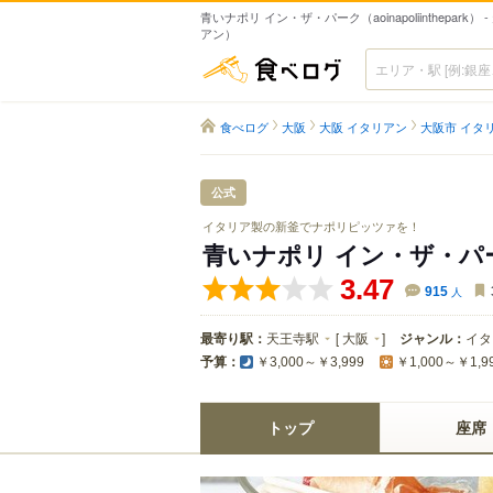
青いナポリ イン・ザ・パーク（aoinapoliinthepark）
アン）
食べログ
食べログ
大阪
大阪 イタリアン
大阪市 イタ
公式
イタリア製の新釜でナポリピッツァを！
青いナポリ イン・ザ・パ
3.47
915
人
最寄り駅：
天王寺駅
[
大阪
]
ジャンル：
イタ
予算：
￥3,000～￥3,999
￥1,000～￥1,9
トップ
座席