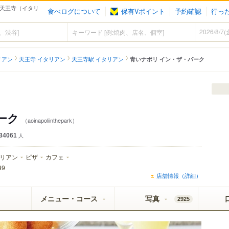
 - 天王寺（イタリ
食べログについて
保有Vポイント
予約確認
行っ
リアン
天王寺 イタリアン
天王寺駅 イタリアン
青いナポリ イン・ザ・パーク
ーク
（aoinapoliinthepark）
34061
人
リアン
ピザ
カフェ
99
店舗情報（詳細）
メニュー・コース
写真
2925