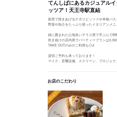
てんしばにあるカジュアルイ
ッツア！天王寺駅直結
薪窯で焼きあげるナポリピッツァや本格パス
野菜や魚介をたっぷり使ったイタリアンメニ
緑に囲まれた心地良いテラス席で手ぶらでBB
吹き抜けの店内席でパーティープランは3,3
TAKE OUTのみのご利用も◎♪
貸切ご予約も承っております！
マイク、音響設備、スクリーン、プロジェク
お店のこだわり
サービス