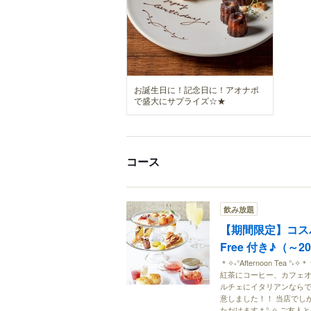
お誕生日に！記念日に！アオナポ
で盛大にサプライズ☆★
コース
飲み放題
【期間限定】コスパ神！
Free 付き♪（～20
＊✧˖°Afternoon Te
紅茶にコーヒー、カフェオ
ルチェにイタリアンなら
意しました！！ 当店でし
ただけます＊°˖✧ ご友