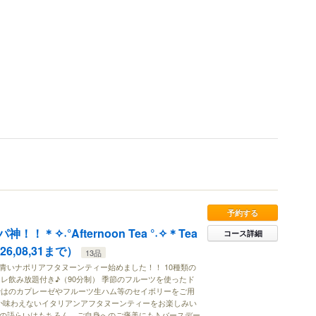
予約する
！＊✧˖°Afternoon Tea °˖✧＊Tea
コース詳細
26,08,31まで）
13品
a °˖✧＊ 青いナポリアフタヌーンティー始めました！！ 10種類の
レ飲み放題付き♪（90分制） 季節のフルーツを使ったド
ではのカプレーゼやフルーツ生ハム等のセイボリーをご用
か味わえないイタリアンアフタヌーンティーをお楽しみい
人との語らいはもちろん、ご自身へのご褒美にも♪ バースデー