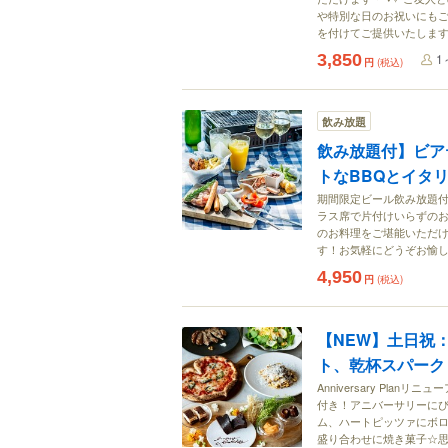
や特別な日のお祝いにもご
を付けてご提供いたしま
3,850
1
円
(税込)
飲み放題
飲み放題付】ビアテ
トなBBQとイタ
期間限定ビール飲み放題付
ラス席で片付けいらずのお
のお料理をご堪能いただ
す！お気軽にどうぞお愉
4,950
円
(税込)
【NEW】土日祝：a
ト、乾杯スパーク
Anniversary Pl
付き！アニバーサリーに
ム、ハートピッツァにボ
盛り合わせに焼き菓子☆思