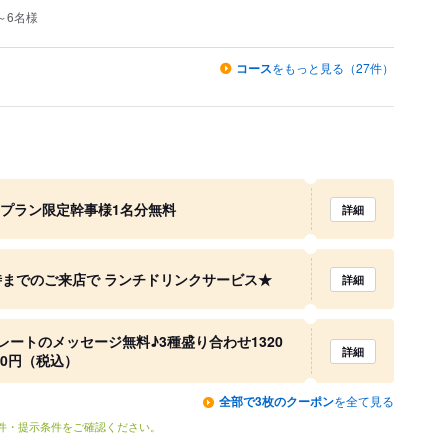
～6名様
コース
をもっと見る（27件）
ープラン限定幹事様1名分無料
詳細
時までのご来店で ランチドリンクサービス★
詳細
ートのメッセージ無料♪3種盛り合わせ1320
詳細
60円（税込）
全部で3枚のクーポン
を全て見る
条件・提示条件をご確認ください。