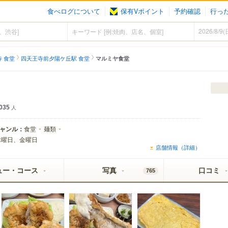
食べログについて
保有Vポイント
予約確認
行っ
 食堂
四天王寺前夕陽ケ丘駅 食堂
マルミヤ食堂
035
人
ャンル：
食堂
麺類
木曜日、金曜日
店舗情報（詳細）
ュー・コース
写真
口コミ
765