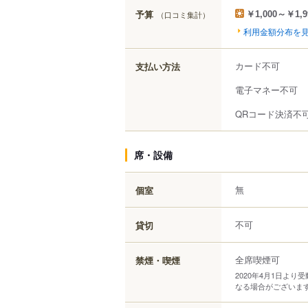
予算
（口コミ集計）
￥1,000～￥1,9
利用金額分布を
カード不可
支払い方法
電子マネー不可
QRコード決済不
席・設備
無
個室
不可
貸切
全席喫煙可
禁煙・喫煙
2020年4月1日よ
なる場合がございま