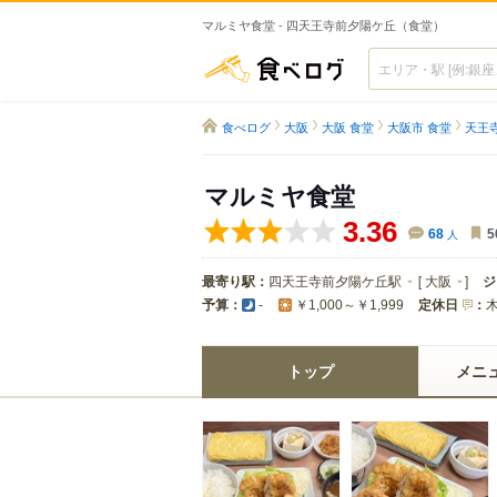
マルミヤ食堂 - 四天王寺前夕陽ケ丘（食堂）
食べログ
食べログ
大阪
大阪 食堂
大阪市 食堂
天王寺
マルミヤ食堂
3.36
68
人
5
最寄り駅：
四天王寺前夕陽ケ丘駅
[
大阪
]
ジ
予算：
定休日
：
-
￥1,000～￥1,999
トップ
メニ