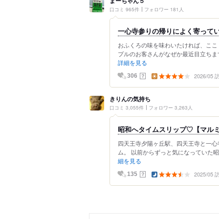
まーちゃん５
口コミ 965件
フォロワー 181人
一心寺参りの帰りによく寄って
おふくろの味を味わいたければ、ここ
プルのお客さんがなぜか最近目立ちます
詳細を見る
2026/05
？
306
きりんの気持ち
口コミ 3,055件
フォロワー 3,263人
昭和へタイムスリップ♡【マル
四天王寺夕陽ヶ丘駅、四天王寺と一心
ム。 以前からずっと気になっていた昭
細を見る
2025/05
？
135