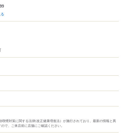
99
見る
可
り受動喫煙対策に関する法律(改正健康増進法）が施行されており、最新の情報と異
すので、ご来店前に店舗にご確認ください。