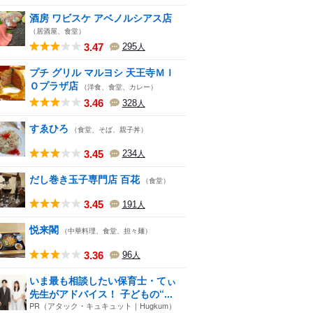
酒房 ワビスケ アベノルシアス店
（居酒屋、食堂）
3.47
295
人
プチ グリル マルヨシ 天王寺ＭＩ
Ｏプラザ店
（洋食、食堂、カレー）
3.46
328
人
すゑひろ
（食堂、そば、親子丼）
3.45
234
人
だし巻き玉子専門店 百花
（食堂）
3.45
191
人
悦来閣
（中華料理、食堂、担々麺）
3.36
96
人
いま最も相談したい保育士・てぃ
先生がアドバイス！ 子どもの“...
PR（アタック・キュキュット｜Hugkum）