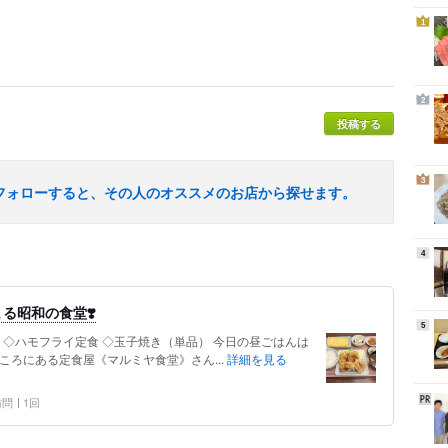
1
2
投稿する
3
フォローすると、その人のオススメのお店から探せます。
4
る昭和の食堂❣️
5
 ◇ハモフライ定食 ◇玉子焼き（単品） 今日の昼ごはんは
ころにある定食屋《マルミヤ食堂》さん...
詳細を見る
 訪問
1回