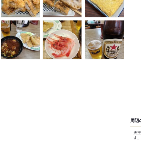
周辺
天王
す。