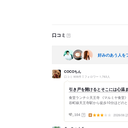
口コミ
？
好みのあう人を
COCOちん
口コミ 906件
フォロワー 1,763人
引き戸を開けるとそこには心温ま
食堂ランチ☆天王寺 《マルミヤ食堂》
谷町線天王寺駅から徒歩10分ほどのと
2026/06
？
104