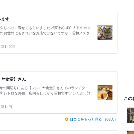
います
 久しぶりに寄せてもらいました 相変わらず白人系のカッ
 お世辞にもきれいなお店ではないですが、昭和ノスタ...
 訪問
150回
ミヤ食堂】さん
寺の間辺りにある【マルミヤ食堂】さんでのランチタイ
和レトロな外観、店内もしっかり昭和です♡ いただ...
詳
この
 訪問
1回
口コミ
をもっと見る （
68
人）