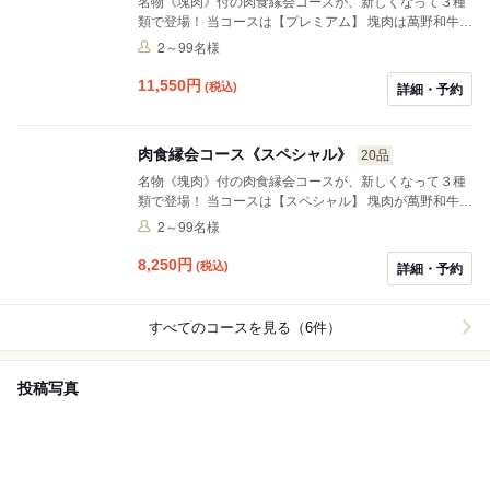
名物《塊肉》付の肉食縁会コースが、新しくなって３種
類で登場！ 当コースは【プレミアム】 塊肉は萬野和牛の
中でもハイグレード、焼肉も萬野和牛より特撰など、ス
2～99名様
ペシャルより更にアップチェンジ♪
11,550
円
(税込)
詳細・予約
肉食縁会コース《スペシャル》
20品
名物《塊肉》付の肉食縁会コースが、新しくなって３種
類で登場！ 当コースは【スペシャル】 塊肉が萬野和牛に
なったり、スタンダードよりアップチェンジ♪
2～99名様
8,250
円
(税込)
詳細・予約
すべてのコースを見る（6件）
投稿写真