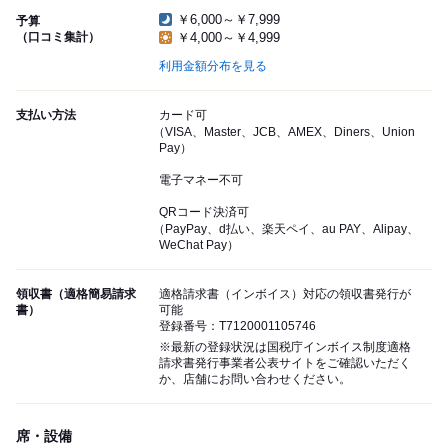
￥6,000～￥7,999
予算
（口コミ集計）
￥4,000～￥4,999
利用金額分布を見る
支払い方法
カード可
（VISA、Master、JCB、AMEX、Diners、Union
Pay）
電子マネー不可
QRコード決済可
（PayPay、d払い、楽天ペイ、au PAY、Alipay、
WeChat Pay）
領収書（適格簡易請求
適格請求書（インボイス）対応の領収書発行が
書）
可能
登録番号：T7120001105746
※最新の登録状況は国税庁インボイス制度適格
請求書発行事業者公表サイトをご確認いただく
か、店舗にお問い合わせください。
席・設備