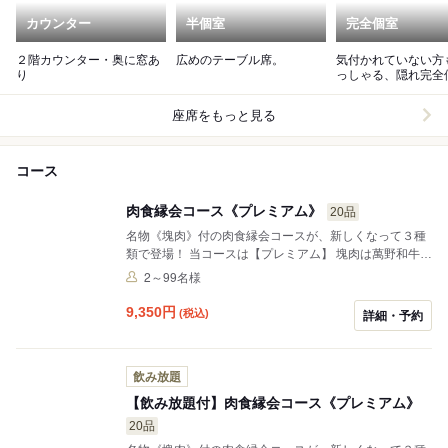
カウンター
半個室
完全個室
２階カウンター・奥に窓あ
広めのテーブル席。
気付かれていない方
り
っしゃる、隠れ完全
窓あり。
座席をもっと見る
コース
肉食縁会コース《プレミアム》
20品
名物《塊肉》付の肉食縁会コースが、新しくなって３種
類で登場！ 当コースは【プレミアム】 塊肉は萬野和牛の
中でもハイグレード、焼肉も萬野和牛より特撰など、ス
2～99名様
ペシャルより更にアップチェンジ♪
9,350
円
(税込)
詳細・予約
飲み放題
【飲み放題付】肉食縁会コース《プレミアム》
20品