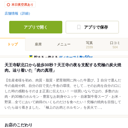
本日夜空席あり
店舗情報（詳細）
アプリで開く
アプリで保存
写真
口コミ
トップ
座席
メニュー
2339
504
50
貯まる・使える
ディナーで人数×
pt
天王寺駅北口から徒歩30秒？天王寺の夜を支配する究極の炭火焼
肉。辿り着いた「肉の真理」
【生産者様を初め、肉質・脂質・肥育期間に拘った牛選び。】自分で選んだ
牛の血統や餌、自分の目で見た牛舎の環境、そして…そのお肉を自分の口に
した時の感動をそのまま正直に伝えたい！ 一頭買いならではの、多数のお
肉・約30種のホルモン・豊富なお刺身やユッケ・自家製牛骨スープ・お米・
野菜…全てにおいて納得のいくものだけを食べたい！究極の焼肉を目指して
いたら辿り着きました。「極上のお肉とホルモン」を炭火で…。
お店のこだわり