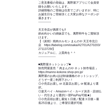
ご意見番様の登録は、萬野屋アプリにて会員登
録をお願いいたします。
詳細情報のご登録は任意でございますが、特に
お誕生日をご登録頂くと大変お得なクーポンが
届きます♪
-------------
天王寺店が満席でも!!
斜め向かいの姉妹店でも、萬野和牛をご賞味頂
けます。
【《炭焼》焼肉ホルモン まんのや 天王寺北口
店 https://tabelog.com/osaka/A2701/A270203/
27113729/】
カジュアルに、上質肉を＾＾
------------------
■萬野屋ネットショップ■
卸売問屋直売『 肉まんのや ネット卸市場店 』
https://manno-kokone.shop-pro.jp/
萬野屋のお肉♪ほぼ卸値価格のネットショップ、
どうぞ一度ご利用下さい！
◎小売店お渡し or 北畠店お渡し or 配達より選
択。
◎楽天ペイ・Amazonペイ・カード決済・店頭払
い・代引きより選択(一部PayPay可能★)
◎小売店頭お渡し最短１日後／配達３日後～最
長25日後より、ご希望日選択可能