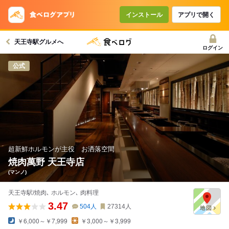
コースで使えるクーポン
戻る
インストール
アプリで開く
天王寺駅グルメへ
クーポンを利用せず予約する
ログイン
公式
超新鮮ホルモンが主役 お洒落空間
焼肉萬野 天王寺店
(マンノ)
天王寺駅/焼肉､ ホルモン､ 肉料理
3.47
504
人
27314
人
￥6,000～￥7,999
￥3,000～￥3,999