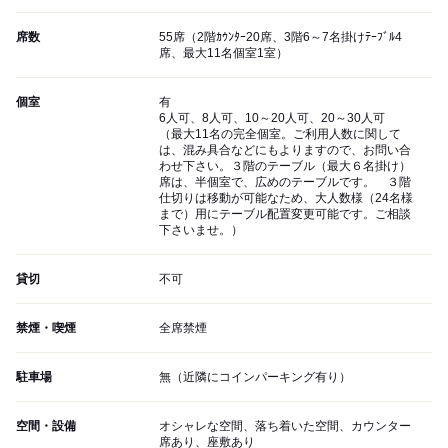
席数
55席（2階ｶｳﾝﾀｰ20席、3階6～7名掛けﾃｰﾌﾞﾙ4
席、最大11名個室1室）
個室
有
6人可、8人可、10～20人可、20～30人可
（最大11名の完全個室。ご利用人数に関して
は、混み具合などにもよりますので、お問い合
わせ下さい。３階のテーブル（最大６名掛け）
席は、半個室で、広めのテーブルです。 ３階
仕切りは移動が可能なため、大人数様（24名様
まで）用にテーブル配置変更可能です。ご相談
下さいませ。）
貸切
不可
禁煙・喫煙
全席禁煙
駐車場
無（近隣にコインパーキング有り）
空間・設備
オシャレな空間、落ち着いた空間、カウンター
席あり、座敷あり