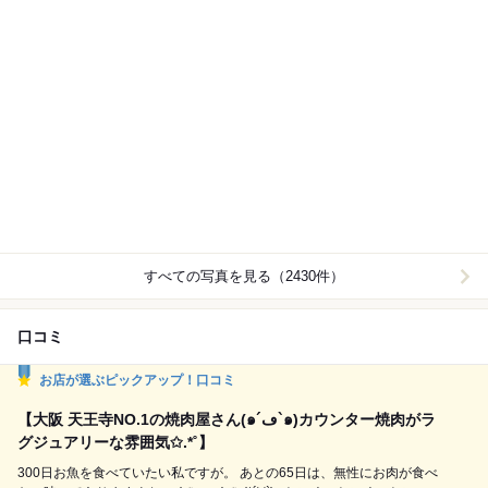
すべての写真を見る（2430件）
口コミ
お店が選ぶピックアップ！口コミ
【大阪 天王寺NO.1の焼肉屋さん(๑´ڡ`๑)カウンター焼肉がラ
グジュアリーな雰囲気✩.*˚】
300日お魚を食べていたい私ですが。 あとの65日は、無性にお肉が食べ