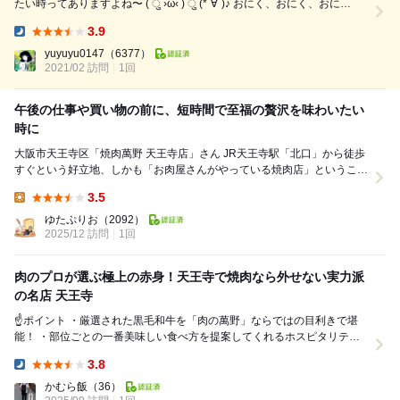
たい時ってありますよね〜 ( ु ›ω‹ ) ु (*´∀`)♪ おにく、おにく、おに
く〜〜♡ 【大阪・天王寺・焼肉】で検索しますと NO.1に出てくるのが
3.9
「焼肉 萬野」さん✩.*˚ この界隈では言わずと知れた精肉屋さんです！ 精
Dinner:
肉屋さんのお肉って、もう絶対に美味しい！ 萬野...
yuyuyu0147
（6377）
2021/02 訪問
1回
午後の仕事や買い物の前に、短時間で至福の贅沢を味わいたい
時に
大阪市天王寺区「焼肉萬野 天王寺店」さん JR天王寺駅「北口」から徒歩
すぐという好立地、しかも「お肉屋さんがやっている焼肉店」ということ
で地域で人気の「焼肉萬野 天王寺店」さ...
3.5
Lunch:
ゆたぷりお
（2092）
2025/12 訪問
1回
肉のプロが選ぶ極上の赤身！天王寺で焼肉なら外せない実力派
の名店 天王寺
☝️ポイント ・厳選された黒毛和牛を「肉の萬野」ならではの目利きで堪
能！ ・部位ごとの一番美味しい食べ方を提案してくれるホスピタリティ
が最高✨ ・天王寺駅からすぐの好立地！落...
3.8
Dinner:
かむら飯
（36）