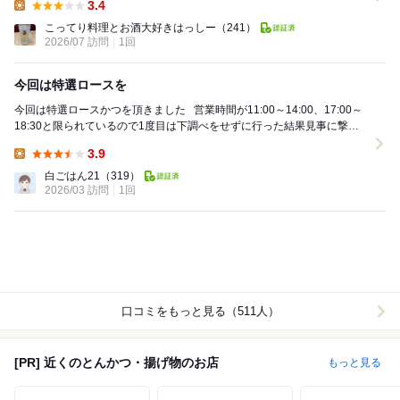
3.4
Lunch:
こってり料理とお酒大好きはっしー
（241）
2026/07 訪問
1回
今回は特選ロースを
今回は特選ロースかつを頂きました ⁡ ⁡ 営業時間が11:00～14:00、17:00～
18:30と限られているので1度目は下調べをせずに行った結果見事に撃沈2
度目でやっとロ...
3.9
Lunch:
白ごはん21
（319）
2026/03 訪問
1回
口コミをもっと見る（511人）
[PR] 近くのとんかつ・揚げ物のお店
もっと見る