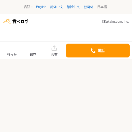
言語：
English
简体中文
繁體中文
한국어
日本語
©Kakaku.com, Inc.
電話
行った
保存
共有