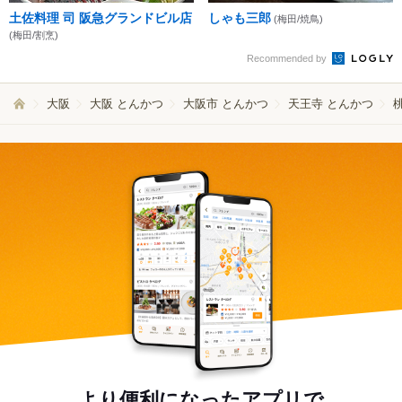
土佐料理 司 阪急グランドビル店
しゃも三郎
(梅田/焼鳥)
(梅田/割烹)
Recommended by
大阪
大阪 とんかつ
大阪市 とんかつ
天王寺 とんかつ
より便利になったアプリで