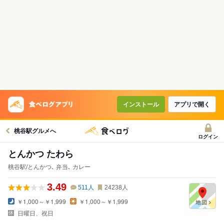
インストール
アプリで開く
桃谷駅グルメへ
ログイン
とんかつ たわら
桃谷駅/とんかつ､ 弁当､ カレー
3.49
511
人
24238
人
￥1,000～￥1,999
￥1,000～￥1,999
日曜日、祝日