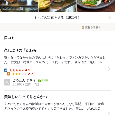
すべての写真を見る（1929件）
広告を非表示
口コミ
久しぶりの「たわら」
暫く食べてなかったので久しぶりに「たわら」でトンカツをいただきまし
た。 注文は「特選ロースかつ（1900円）」です。 食前酒に「瓶ビール
（600円）」も注文しました。 瓶ビー...
4.5
Dinner:
2.7
Lunch:
ぷるたん
（195）
2026/07 訪問
7回
美味しいこってりとんかつ
久々にたわらさんの特製ロースカツが食べたくなり訪問。 平日の11時過
ぎだったので比較的空いててすぐ入店できました。 前にこちらのお店で
食べた特製ロースカツがまた食べたかったので...