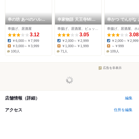
串の坊 あべのハルカ
串家物語 天王寺MIO
串かつ でんがな 
スダイニング店
店
のルシアス店
串揚げ、居酒屋
串揚げ、居酒屋、ビュッフェ
串揚げ、居酒屋、ホ
3.12
3.05
3.08
￥6,000～￥7,999
￥2,000～￥2,999
￥2,000～￥2,999
Dinner:
Dinner:
Dinner:
￥3,000～￥3,999
￥1,000～￥1,999
～￥999
Lunch:
Lunch:
Lunch:
100人
71人
109人
広告を非表示
店舗情報（詳細）
編集
アクセス
住所を編集