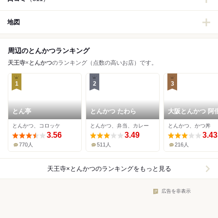
地図
周辺のとんかつランキング
天王寺
×
とんかつ
のランキング（点数の高いお店）です。
1
2
3
とん亭
とんかつ たわら
大阪とんかつ 阿
Hoop店
とんかつ、コロッケ
とんかつ、弁当、カレー
とんかつ、かつ丼
3.56
3.49
3.43
770人
511人
216人
天王寺×とんかつ
のランキングをもっと見る
広告を非表示