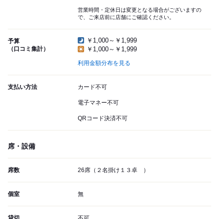
営業時間・定休日は変更となる場合がございますの
で、ご来店前に店舗にご確認ください。
￥1,000～￥1,999
予算
（口コミ集計）
￥1,000～￥1,999
利用金額分布を見る
支払い方法
カード不可
電子マネー不可
QRコード決済不可
席・設備
席数
26席（２名掛け１３卓 ）
個室
無
貸切
不可