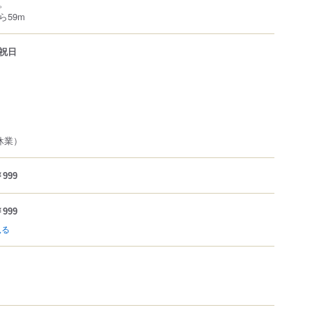
。
ら59m
祝日
休業）
999
999
見る