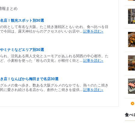
情報まとめ
名店！観光スポット別30選
の街として有名な大阪。たこ焼き激戦区ともいわれ、食べ比べを目
で今回は、露天神社からのアクセスがいいお店や...
記事を読む»
やミナミなどエリア別30選
られ、活気ある商人文化とユーモアがあふれる関西の中心都市。た
ど、小麦粉を使った「粉もの文化」が根付く街と...
記事を読む»
き店！なんばから梅田まで名店30選
グルメの食べ歩き。数ある大阪グルメのなかでも、熱々のたこ焼き
民に愛され続ける名店から、創作たこ焼きを提供...
記事を読む»
食べ