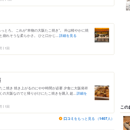
っとろ。 これが“本物の大阪たこ焼き”。 外は軽やかに焼
崩れそうな柔らかさ。 ひと口かじ...
詳細を見る
問
1回
店
たこ焼き 焼き上がるのにやや時間が必要 夕食に大阪発祥
の大阪なのでと帰りがけにたこ焼きを購入 超...
詳細を
この
問
1回
口コミ
をもっと見る （
1407
人）