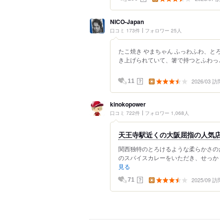
NICO-Japan
口コミ 173件
フォロワー 25人
たこ焼き やまちゃん ふっわふわ、とろ
き上げられていて、箸で持つとふわっと
2026/03 訪
？
11
kinokopower
口コミ 722件
フォロワー 1,068人
天王寺駅近くの大阪屈指の人気
関西独特のとろけるような柔らかさの
のスパイスカレーをいただき、せっかく
見る
2025/09 訪
？
71