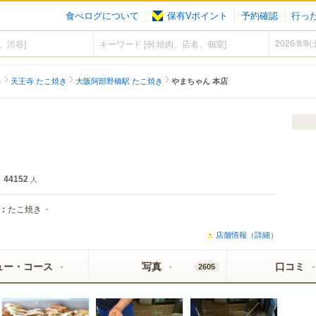
食べログについて
保有Vポイント
予約確認
行っ
き
天王寺 たこ焼き
大阪阿部野橋駅 たこ焼き
やまちゃん 本店
44152
人
：
たこ焼き
店舗情報（詳細）
ュー・コース
写真
口コミ
2605