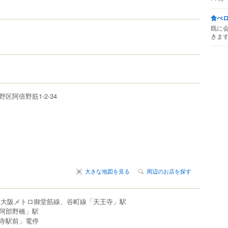
食べ
既に
きま
野区
阿倍野筋
1-2-34
大きな地図を見る
周辺のお店を探す
、大阪メトロ御堂筋線、谷町線「天王寺」駅
阿部野橋」駅
寺駅前」電停