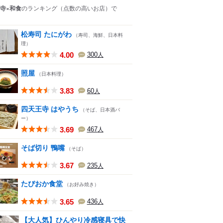
寺×和食
のランキング
（点数の高いお店）
で
松寿司 たにがわ
（寿司、海鮮、日本料
理）
4.00
300
人
照屋
（日本料理）
3.83
60
人
四天王寺 はやうち
（そば、日本酒バ
ー）
3.69
467
人
そば切り 鴨嘴
（そば）
3.67
235
人
たぴおか食堂
（お好み焼き）
3.65
436
人
【大人気】ひんやり冷感寝具で快