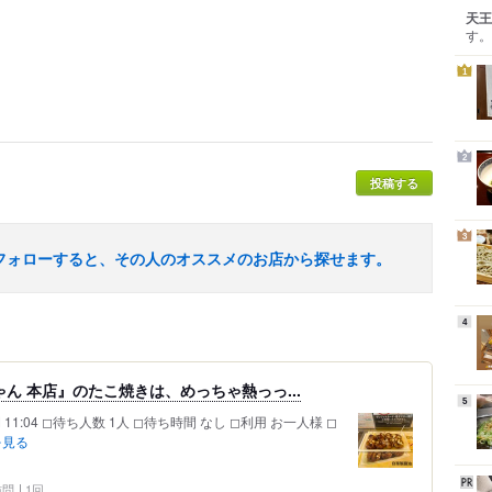
天王
す。
1
2
投稿する
3
フォローすると、その人のオススメのお店から探せます。
4
ゃん 本店』のたこ焼きは、めっちゃ熱っっ...
5
 11:04 ◻︎待ち人数 1人 ◻︎待ち時間 なし ◻︎利用 お一人様 ◻︎
を見る
 訪問
1回