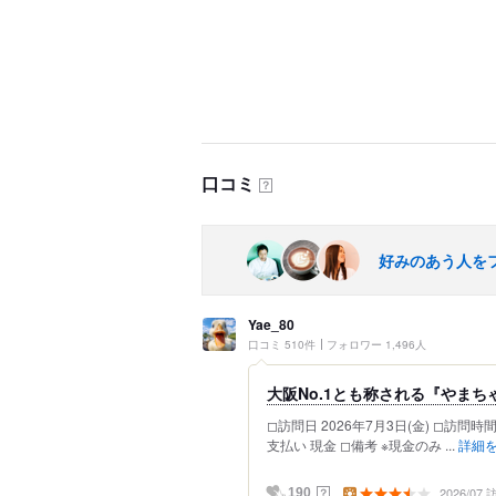
口コミ
？
好みのあう人を
Yae_80
口コミ 510件
フォロワー 1,496人
大阪No.1とも称される『やまち
◻︎訪問日 2026年7月3日(金) ◻︎訪問時間
支払い 現金 ◻︎備考 ※現金のみ ...
詳細
2026/07
？
190