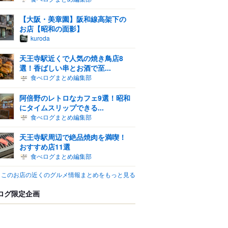
【大阪・美章園】阪和線高架下の
お店【昭和の面影】
kuroda
天王寺駅近くで人気の焼き鳥店8
選！香ばしい串とお酒で至...
食べログまとめ編集部
阿倍野のレトロなカフェ9選！昭和
にタイムスリップできる...
食べログまとめ編集部
天王寺駅周辺で絶品焼肉を満喫！
おすすめ店11選
食べログまとめ編集部
このお店の近くのグルメ情報まとめをもっと見る
ログ限定企画