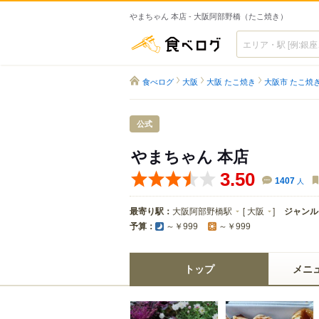
やまちゃん 本店 - 大阪阿部野橋（たこ焼き）
食べログ
食べログ
大阪
大阪 たこ焼き
大阪市 たこ焼
公式
やまちゃん 本店
3.50
1407
人
最寄り駅：
大阪阿部野橋駅
[
大阪
]
ジャンル
予算：
～￥999
～￥999
トップ
メニ