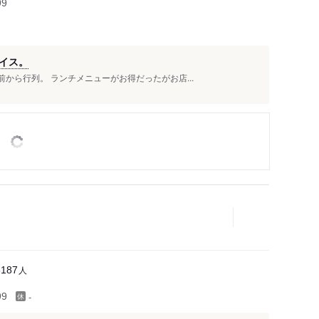
99
イス。
から行列。 ランチメニューがお得だったがお店...
人
3187
-
99