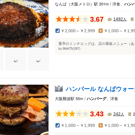
なんば（大阪メトロ）駅 201m / 洋食、
ハン
3.67
人
1492
￥2,000～￥2,999
￥1,000～￥1,9
重亭のミンチエッグは、店の看板メニュー（ある
9fd475(297)
by
ハンバール なんばウォー
2
大阪難波駅 55m /
ハンバーグ
、洋食
3.43
人
242
￥1,000～￥1,999
￥1,000～￥1,9