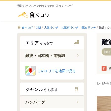
難波のハンバーグのランチのお店 ランキング
食べログ
食べログ
大阪
大阪 ランチ
大阪市 ランチ
難波 ランチ
難波 ハン
難
エリア
から探す
難波
難波・日本橋・道頓堀
ＪＲ難波
このエリアを地図で見る
なんば駅
日本橋駅
1
～
14
件
ジャンル
から探す
大阪難波
近鉄日本
ハンバーグ
難波駅（