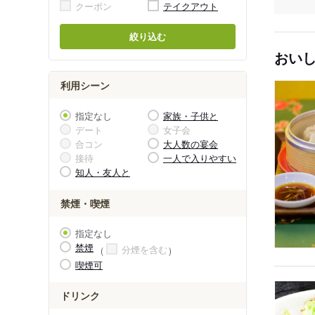
クーポン
テイクアウト
絞り込む
おい
利用シーン
指定なし
家族・子供と
デート
女子会
合コン
大人数の宴会
接待
一人で入りやすい
知人・友人と
禁煙・喫煙
指定なし
禁煙
分煙を含む
喫煙可
ドリンク