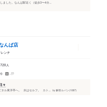
問しました。なんば駅近く（徒歩3〜4分...
なんば店
フレンチ
人
7720
-
99
日々
タル東洋亭へ。 水はセルフ。 カト...
解答ルパン(1087)
by