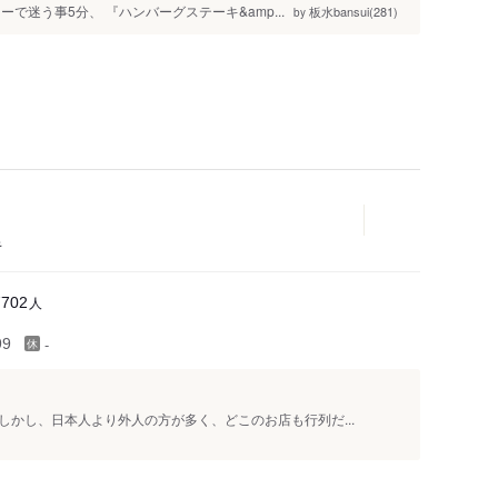
で迷う事5分、 『ハンバーグステーキ&amp...
板水bansui(281)
by
キ
人
7702
-
99
かし、日本人より外人の方が多く、どこのお店も行列だ...