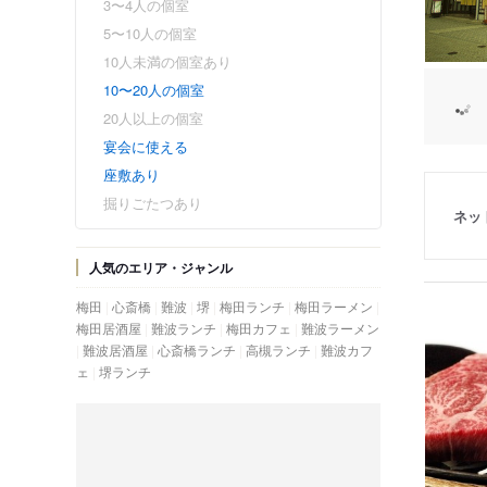
3〜4人の個室
5〜10人の個室
10人未満の個室あり
10〜20人の個室
20人以上の個室
宴会に使える
座敷あり
掘りごたつあり
ネッ
人気のエリア・ジャンル
梅田
心斎橋
難波
堺
梅田ランチ
梅田ラーメン
梅田居酒屋
難波ランチ
梅田カフェ
難波ラーメン
難波居酒屋
心斎橋ランチ
高槻ランチ
難波カフ
ェ
堺ランチ