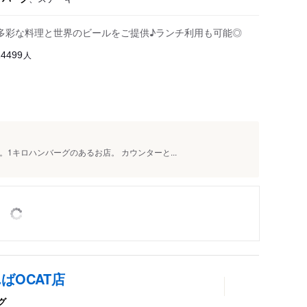
多彩な料理と世界のビールをご提供♪ランチ利用も可能◎
人
14499
1キロハンバーグのあるお店。 カウンターと...
ばOCAT店
グ