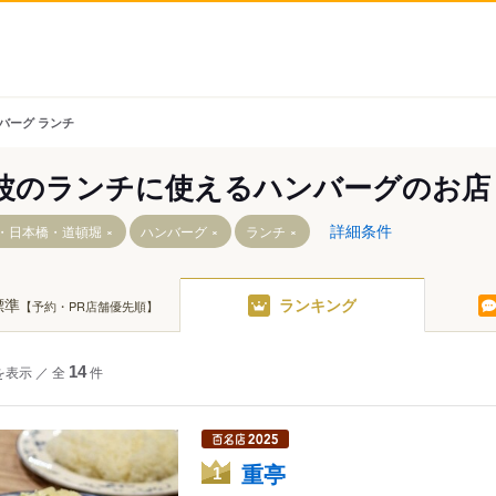
バーグ ランチ
波のランチに使えるハンバーグのお店
詳細条件
・日本橋・道頓堀
ハンバーグ
ランチ
標準
ランキング
【予約・PR店舗優先順】
駅
（大阪メトロ）
を表示
／
全
14
件
駅
橋駅
南海）
重亭
1