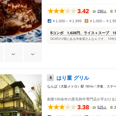
3.42
人
290
￥1,000～￥1,999
￥1,000～￥1,9
Sコンボ 1,628円、ライス＋スープ 1
OCATの1階にある洋食屋さんなんです。 10年
はり重 グリル
6
なんば（大阪メトロ）駅 161m / 洋食、ステ
創業100余年の黒毛和牛専門店が手がけ
3.38
人
525