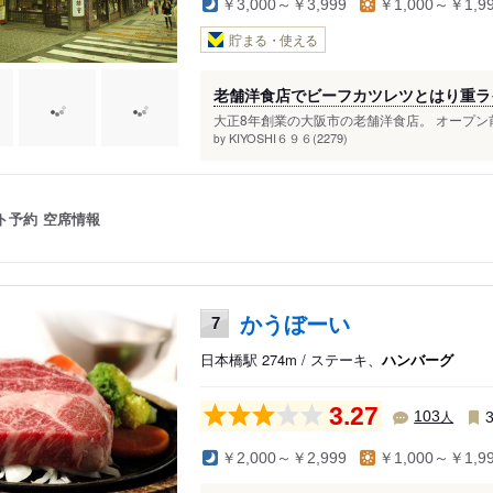
￥3,000～￥3,999
￥1,000～￥1,9
貯まる・使える
老舗洋食店でビーフカツレツとはり重ラ
大正8年創業の大阪市の老舗洋食店。 オープン前
KIYOSHI６９６(2279)
by
ト予約
空席情報
かうぼーい
7
日本橋駅 274m / ステーキ、
ハンバーグ
3.27
人
103
￥2,000～￥2,999
￥1,000～￥1,9