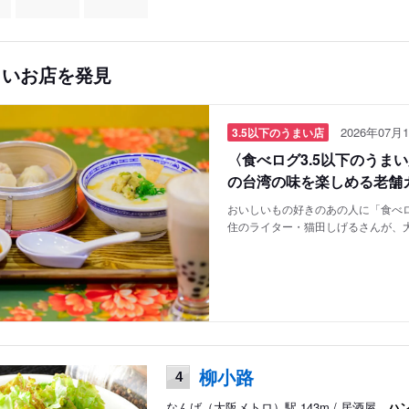
しいお店を発見
2026年07月1
3.5以下のうまい店
〈食べログ3.5以下のうま
の台湾の味を楽しめる老舗
おいしいもの好きのあの人に「食べロ
住のライター・猫田しげるさんが、
柳小路
4
なんば（大阪メトロ）駅 143m / 居酒屋、
ハ