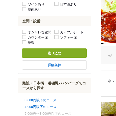
ワインあり
日本酒あり
焼酎あり
空間・設備
オシャレな空間
カップルシート
カウンター席
ソファー席
座敷
絞り込む
詳細条件
ネッ
難波・日本橋・道頓堀×ハンバーグでコ
ースから探す
3,000円以下のコース
4,000円以下のコース
5,000円〜8,000円以下のコース