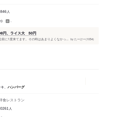
人
7846
-
99
98円、ライス大 50円
位前に1度来てます。その時はあまりよくなかっ...
たーけー(1054)
by
ーキ、
ハンバーグ
る洋食レストラン
人
20261