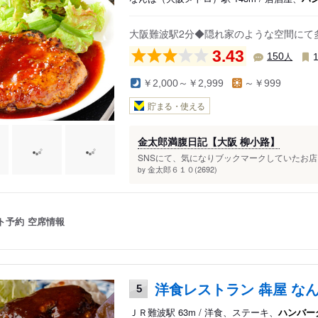
大阪難波駅2分◆隠れ家のような空間にて
3.43
人
150
￥2,000～￥2,999
～￥999
貯まる・使える
金太郎満腹日記【大阪 柳小路】
SNSにて、気になりブックマークしていたお店。
金太郎６１０(2692)
by
ト予約
空席情報
洋食レストラン 犇屋 なん
5
ＪＲ難波駅 63m / 洋食、ステーキ、
ハンバー