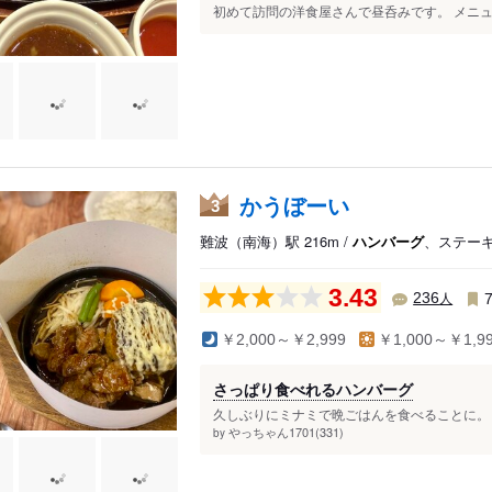
初めて訪問の洋食屋さんで昼呑みです。 メニュー
かうぼーい
3
難波（南海）駅 216m /
ハンバーグ
、ステー
3.43
人
236
￥2,000～￥2,999
￥1,000～￥1,9
さっぱり食べれるハンバーグ
久しぶりにミナミで晩ごはんを食べることに。し
やっちゃん1701(331)
by