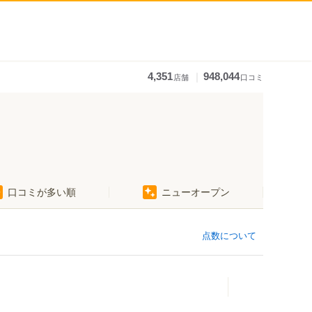
｜
4,351
948,044
店舗
口コミ
口コミが多い順
ニューオープン
点数について