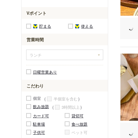
Vポイント
貯まる
使える
営業時間
日曜営業あり
こだわり
個室
半個室を含む
飲み放題
3時間以上
カード可
貸切可
駐車場
食べ放題
子供可
ペット可