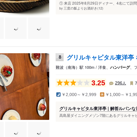
① 来店 2025年8月29日ディナー、4名にて訪
三度の飯よりお酒好き(12)
by
グリルキャピタル東洋亭 
8
難波（南海）駅 100m / 洋食、
ハンバーグ
、
3.25
人
296
￥2,000～￥2,999
￥1,000～￥1,9
グリルキャピタル東洋亭 | 解答ルパンな
高島屋ダイニングメゾン7階にあるグリルキャピ