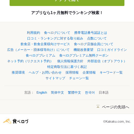
アプリなら1ヶ月無料でランキング検索！
利用規約
食べログについて
携帯電話番号認証とは
口コミ・ランキングに対する取り組み
点数について
飲食店・飲食企業様向けサービス
食べログ店舗会員について
広告（メーカー・団体様等向け）について
機能改善要望
口コミガイドライン
食べログプレミアム
食べログプレミアム無料クーポン
ネット予約（リクエスト予約）
個人情報保護方針
外部送信（オプトアウト）
特定商取引法に基づく表記
推奨環境
ヘルプ・お問い合わせ
採用情報
企業情報
キーワード一覧
サイトマップ
チェーン一覧
言語：
English
简体中文
繁體中文
한국어
日本語
ページの先頭へ
©Kakaku.com, Inc.