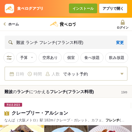
インストール
アプリで開く
ホーム
ログイン
変更
難波 ランチ フレンチ(フランス料理)
予算
空席あり
個室
食べ放題
飲み放題
日時
時間
人数
でネット予約
難波
の
ランチ
につかえる
フレンチ(フランス料理)
19
件
クレープリー・アルション
1
なんば（大阪メトロ）駅 182m / クレープ・ガレット、カフェ、
フレンチ
(ビストロ)