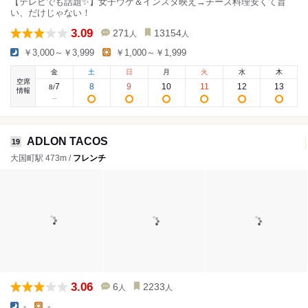
【テレビでも話題✨】女子ウケ＆インスタ映え→チーズ料理安くて旨
い、だけじゃない！
3.09
271
13154
人
人
￥3,000～￥3,999
￥1,000～￥1,999
金
土
日
月
火
水
木
空席
7
8
9
10
11
12
13
8
/
情報
ADLON TACOS
19
大国町駅 473m /
フレンチ
3.06
6
2233
人
人
-
-