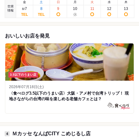
金
土
日
月
火
水
木
空席
7
8
9
10
11
12
13
8
/
情報
おいしいお店を発見
3.5以下のうまい店
2026年07月18日(土)
〈食べログ3.5以下のうまい店〉大阪・アメ村で台湾トリップ！ 現
地さながらの台湾の味を楽しめる老舗カフェとは？
Ｍカッセ なんばCITY こめじるし店
4