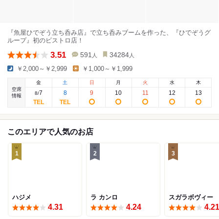
『魚屋ひでぞう立ち呑み店』で立ち呑みブームを作った、『ひでぞうグ
ループ』初のビストロ店！
3.51
591
34284
人
人
￥2,000～￥2,999
￥1,000～￥1,999
金
土
日
月
火
水
木
空席
7
8
9
10
11
12
13
8
/
情報
このエリアで人気のお店
1
2
3
ハジメ
ラ カンロ
スガラボヴィー
4.31
4.24
4.2