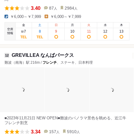
3.40
87
2984
人
人
￥6,000～￥7,999
￥6,000～￥7,999
金
土
日
月
火
水
木
空席
7
8
9
10
11
12
13
8
/
情報
GREVILLEA なんばパークス
12
難波（南海）駅 216m /
フレンチ
、ステーキ、日本料理
■2023年11月21日 NEW OPEN■難波のパノラマ景色を眺める、近江牛
フレンチ割烹
3.34
157
5910
人
人