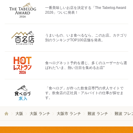
一番美味しいお店を決定する「The Tabelog Award
2026」ついに発表！
うまいもの、いま食べるなら、このお店。カテゴリ
別のランキングTOP100店舗を発表。
食べログネット予約を通じ、多くのユーザーから選
ばれた"いま、熱い注目を集めるお店"
「食べログ」が作った飲食店専門の求人サイトで
す。飲食店の正社員・アルバイトの仕事が探せま
す。
大阪
大阪 ランチ
大阪市 ランチ
難波 ランチ
難波 フレ