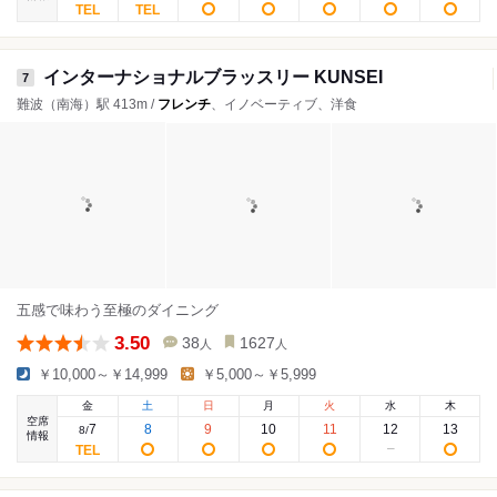
インターナショナルブラッスリー KUNSEI
7
難波（南海）駅 413m /
フレンチ
、イノベーティブ、洋食
五感で味わう至極のダイニング
3.50
38
1627
人
人
￥10,000～￥14,999
￥5,000～￥5,999
金
土
日
月
火
水
木
空席
7
8
9
10
11
12
13
8
/
情報