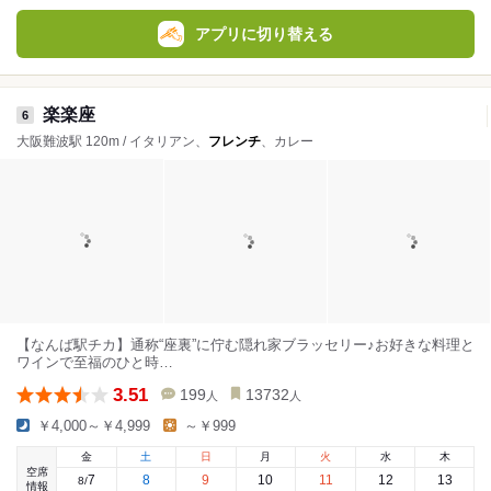
アプリに切り替える
楽楽座
6
大阪難波駅 120m / イタリアン、
フレンチ
、カレー
【なんば駅チカ】通称“座裏”に佇む隠れ家ブラッセリー♪お好きな料理と
ワインで至福のひと時…
3.51
199
13732
人
人
￥4,000～￥4,999
～￥999
金
土
日
月
火
水
木
空席
7
8
9
10
11
12
13
8
/
情報