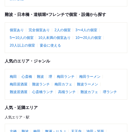
難波・日本橋・道頓堀×フレンチで個室・設備から探す
個室あり
完全個室あり
2人の個室
3〜4人の個室
5〜10人の個室
10人未満の個室あり
10〜20人の個室
20人以上の個室
宴会に使える
人気のエリア・ジャンル
梅田
心斎橋
難波
堺
梅田ランチ
梅田ラーメン
梅田居酒屋
難波ランチ
梅田カフェ
難波ラーメン
難波居酒屋
心斎橋ランチ
高槻ランチ
難波カフェ
堺ランチ
人気・近隣エリア
人気エリア・駅
京橋
難波
梅田
舞洲・ＵＳＪ
天王寺
池田・箕面