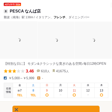
PESCA なんば店
8
難波（南海）駅 138m / イタリアン、
フレンチ
、ダイニングバー
【特別な日に】 モダン&クラシックな寛ぎのある空間♪毎日12時OPEN
3.46
610
41675
人
人
￥5,000～￥5,999
-
金
土
日
月
火
水
木
空席
7
8
9
10
11
12
13
8
/
情報