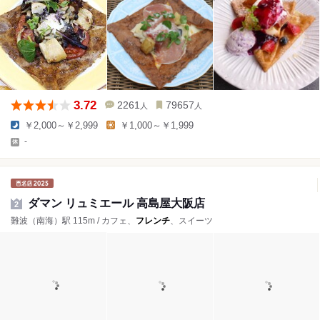
3.72
2261
79657
人
人
￥2,000～￥2,999
￥1,000～￥1,999
-
ダマン リュミエール 高島屋大阪店
2
難波（南海）駅 115m / カフェ、
フレンチ
、スイーツ