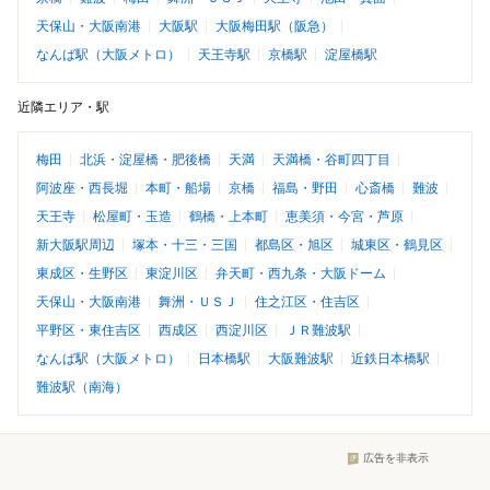
天保山・大阪南港
大阪駅
大阪梅田駅（阪急）
なんば駅（大阪メトロ）
天王寺駅
京橋駅
淀屋橋駅
近隣エリア・駅
梅田
北浜・淀屋橋・肥後橋
天満
天満橋・谷町四丁目
阿波座・西長堀
本町・船場
京橋
福島・野田
心斎橋
難波
天王寺
松屋町・玉造
鶴橋・上本町
恵美須・今宮・芦原
新大阪駅周辺
塚本・十三・三国
都島区・旭区
城東区・鶴見区
東成区・生野区
東淀川区
弁天町・西九条・大阪ドーム
天保山・大阪南港
舞洲・ＵＳＪ
住之江区・住吉区
平野区・東住吉区
西成区
西淀川区
ＪＲ難波駅
なんば駅（大阪メトロ）
日本橋駅
大阪難波駅
近鉄日本橋駅
難波駅（南海）
広告を非表示