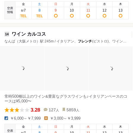
金
土
日
月
火
水
木
空席
7
8
9
10
11
12
13
8
/
情報
ワイン カルコス
14
なんば（大阪メトロ）駅 245m / イタリアン、
フレンチ
(ビストロ)、ワインバー
常時500種以上のワイン&豊富なグラスワインも♪イタリアンベースのコ
ースは¥5,000〜
3.28
127
5859
人
人
￥6,000～￥7,999
￥3,000～￥3,999
金
土
日
月
火
水
木
空席
7
8
9
10
11
12
13