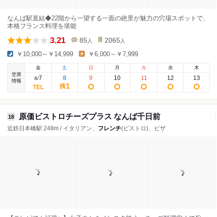
なんば駅直結◆22階から一望する一面の絶景が魅力の穴場スポットで、
本格フランス料理を堪能
3.21
85
2065
人
人
￥10,000～￥14,999
￥6,000～￥7,999
金
土
日
月
火
水
木
空席
7
8
9
10
11
12
13
8
/
情報
1
残
原価ビストロチーズプラス なんば千日前
18
近鉄日本橋駅 248m / イタリアン、
フレンチ
(ビストロ)、ピザ