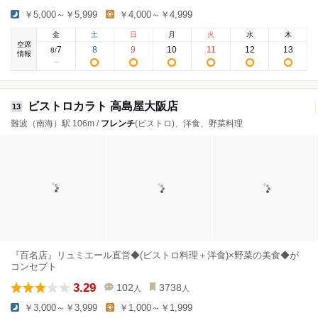
￥5,000～￥5,999
￥4,000～￥4,999
金
土
日
月
火
水
木
空席
7
8
9
10
11
12
13
8
/
情報
ビストロカラト 高島屋大阪店
13
難波（南海）駅 106m /
フレンチ
(ビストロ)、洋食、野菜料理
『百名店』リュミエール直営◆(ビストロ料理＋洋食)×野菜の美食◆が
コンセプト
3.29
102
3738
人
人
￥3,000～￥3,999
￥1,000～￥1,999