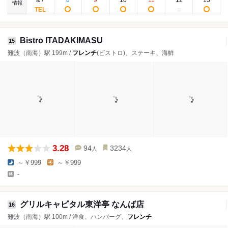
8
/
情報
Bistro ITADAKIMASU
15
難波（南海）駅 199m /
フレンチ
(ビストロ)、ステーキ、海鮮
3.28
94
3234
人
人
～￥999
～￥999
-
グリルキャピタル東洋亭 なんば店
16
難波（南海）駅 100m / 洋食、ハンバーグ、
フレンチ