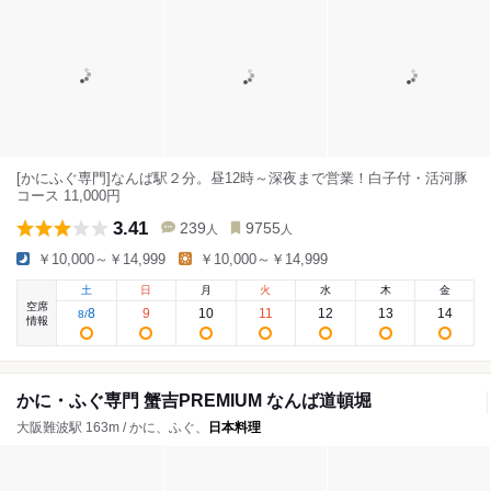
[かにふぐ専門]なんば駅２分。昼12時～深夜まで営業！白子付・活河豚
コース 11,000円
3.41
239
9755
人
人
￥10,000～￥14,999
￥10,000～￥14,999
土
日
月
火
水
木
金
空席
8
9
10
11
12
13
14
8
/
情報
かに・ふぐ専門 蟹吉PREMIUM なんば道頓堀
大阪難波駅 163m / かに、ふぐ、
日本料理