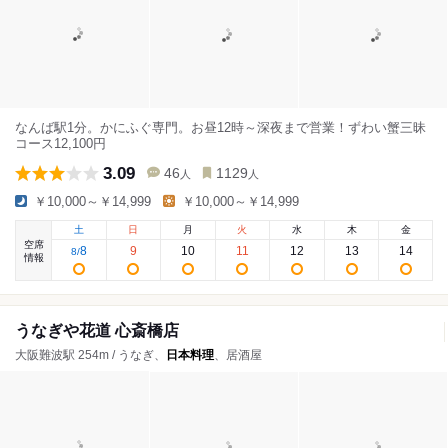
なんば駅1分。かにふぐ専門。お昼12時～深夜まで営業！ずわい蟹三昧
コース12,100円
3.09
46
1129
人
人
￥10,000～￥14,999
￥10,000～￥14,999
土
日
月
火
水
木
金
空席
8
9
10
11
12
13
14
8
/
情報
うなぎや花道 心斎橋店
大阪難波駅 254m / うなぎ、
日本料理
、居酒屋