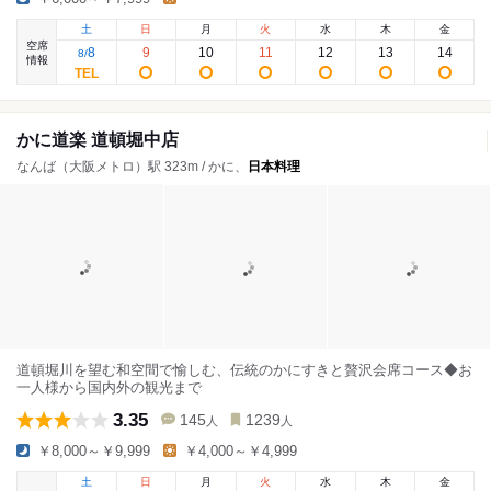
土
日
月
火
水
木
金
空席
8
9
10
11
12
13
14
8
/
情報
かに道楽 道頓堀中店
なんば（大阪メトロ）駅 323m / かに、
日本料理
道頓堀川を望む和空間で愉しむ、伝統のかにすきと贅沢会席コース◆お
一人様から国内外の観光まで
3.35
145
1239
人
人
￥8,000～￥9,999
￥4,000～￥4,999
土
日
月
火
水
木
金