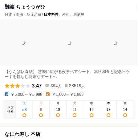
難波 ちょうつがひ
難波（南海）駅 264m /
日本料理
、寿司、居酒屋
【なんば駅直結】 窓際に広がる夜景ペアシート。本格和食と記念日ケ
ーキを愉しむ特別なデートへ
3.47
394
23519
人
人
￥5,000～￥5,999
￥1,000～￥1,999
土
日
月
火
水
木
金
空席
8
9
10
11
12
13
14
8
/
情報
なにわ寿し 本店