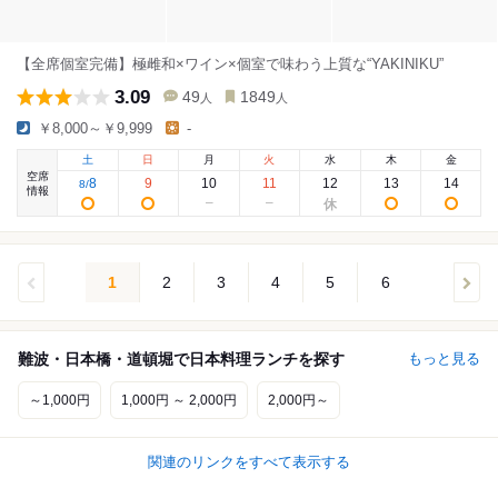
【全席個室完備】極雌和×ワイン×個室で味わう上質な“YAKINIKU”
3.09
49
1849
人
人
￥8,000～￥9,999
-
土
日
月
火
水
木
金
空席
8
9
10
11
12
13
14
8
/
情報
1
2
3
4
5
6
難波・日本橋・道頓堀で日本料理ランチを探す
もっと見る
～1,000円
1,000円 ～ 2,000円
2,000円～
関連のリンクをすべて表示する