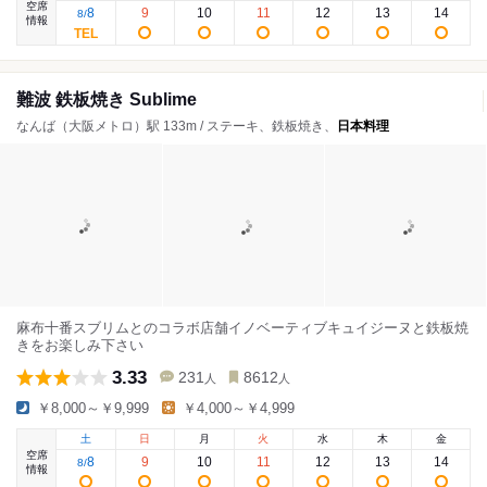
空席
8
9
10
11
12
13
14
8
/
情報
難波 鉄板焼き Sublime
なんば（大阪メトロ）駅 133m / ステーキ、鉄板焼き、
日本料理
麻布十番スブリムとのコラボ店舗イノベーティブキュイジーヌと鉄板焼
きをお楽しみ下さい
3.33
231
8612
人
人
￥8,000～￥9,999
￥4,000～￥4,999
土
日
月
火
水
木
金
空席
8
9
10
11
12
13
14
8
/
情報