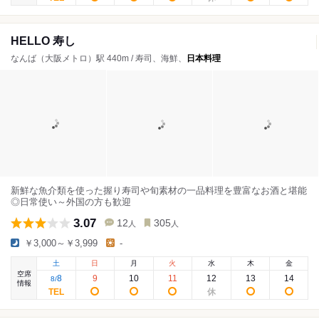
HELLO 寿し
なんば（大阪メトロ）駅 440m / 寿司、海鮮、
日本料理
新鮮な魚介類を使った握り寿司や旬素材の一品料理を豊富なお酒と堪能
◎日常使い～外国の方も歓迎
3.07
12
305
人
人
￥3,000～￥3,999
-
土
日
月
火
水
木
金
空席
8
9
10
11
12
13
14
8
/
情報