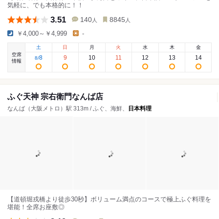
気軽に、でも本格的に！！
3.51
140
8845
人
人
￥4,000～￥4,999
-
土
日
月
火
水
木
金
空席
8
9
10
11
12
13
14
8
/
情報
ふぐ天神 宗右衛門なんば店
なんば（大阪メトロ）駅 313m / ふぐ、海鮮、
日本料理
【道頓堀戎橋より徒歩30秒】ボリューム満点のコースで極上ふぐ料理を
堪能！全席お座敷◎