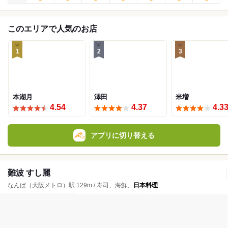
このエリアで人気のお店
1
2
3
本湖月
澤田
米増
4.54
4.37
4.3
アプリに切り替える
難波 すし麗
なんば（大阪メトロ）駅 129m / 寿司、海鮮、
日本料理