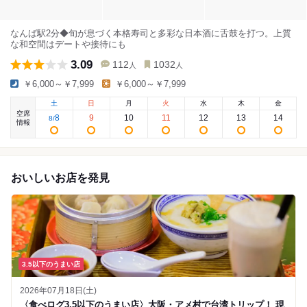
なんば駅2分◆旬が息づく本格寿司と多彩な日本酒に舌鼓を打つ。上質
な和空間はデートや接待にも
3.09
112
1032
人
人
￥6,000～￥7,999
￥6,000～￥7,999
土
日
月
火
水
木
金
空席
8
9
10
11
12
13
14
8
/
情報
おいしいお店を発見
3.5以下のうまい店
2026年07月18日(土)
〈食べログ3.5以下のうまい店〉大阪・アメ村で台湾トリップ！ 現