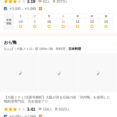
3.19
62
2073
人
人
￥5,000～￥5,999
-
土
日
月
火
水
木
金
空席
8
9
10
11
12
13
14
8
/
情報
おら鴨
なんば（大阪メトロ）駅 189m / 鍋、鳥料理、
日本料理
【大阪ミナミ/法善寺横町】大阪が誇る伝統の味「河内鴨」を使用した
鴨料理専門店。完全個室アリ
3.41
150
9323
人
人
￥6,000～￥7,999
-