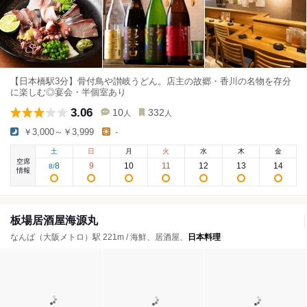
【日本橋駅3分】骨付鳥や讃岐うどん。店主の故郷・香川の名物を存分
に楽しむ◎宴会・半個室あり
3.06
10
332
人
人
￥3,000～￥3,999
-
土
日
月
火
水
木
金
空席
8
9
10
11
12
13
14
8
/
情報
板場居酒屋海源丸
なんば（大阪メトロ）駅 221m / 海鮮、居酒屋、
日本料理