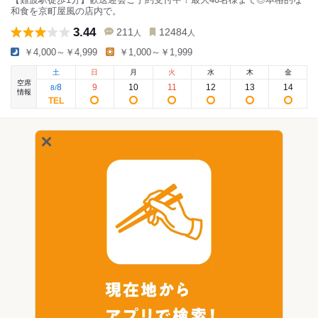
和食を京町屋風の店内で。
3.44
211
12484
人
人
￥4,000～￥4,999
￥1,000～￥1,999
土
日
月
火
水
木
金
空席
8
9
10
11
12
13
14
8
/
情報