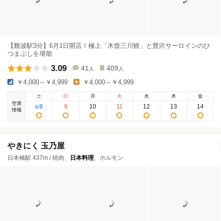
【難波駅3分】6月1日開店！極上「木曾三川鰻」と贅沢サーロインのひ
つまぶしを堪能
3.09
41
409
人
人
￥4,000～￥4,999
￥4,000～￥4,999
土
日
月
火
水
木
金
空席
8
9
10
11
12
13
14
8
/
情報
やきにく 玉乃屋
日本橋駅 437m / 焼肉、
日本料理
、ホルモン