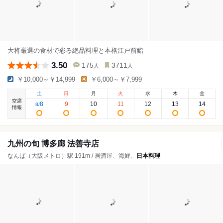
大将厳選の食材で彩る絶品料理と本格江戸前鮨
3.50
175
3711
人
人
￥10,000～￥14,999
￥6,000～￥7,999
土
日
月
火
水
木
金
空席
8
9
10
11
12
13
14
8
/
情報
九州の旬 博多廊 法善寺店
なんば（大阪メトロ）駅 191m / 居酒屋、海鮮、
日本料理