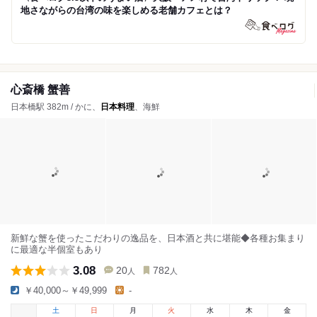
地さながらの台湾の味を楽しめる老舗カフェとは？
心斎橋 蟹善
日本橋駅 382m / かに、
日本料理
、海鮮
新鮮な蟹を使ったこだわりの逸品を、日本酒と共に堪能◆各種お集まり
に最適な半個室もあり
3.08
20
782
人
人
￥40,000～￥49,999
-
土
日
月
火
水
木
金