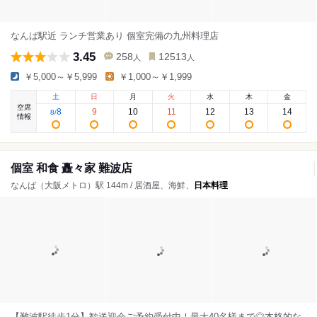
なんば駅近 ランチ営業あり 個室完備の九州料理店
3.45
258
12513
人
人
￥5,000～￥5,999
￥1,000～￥1,999
土
日
月
火
水
木
金
空席
8
9
10
11
12
13
14
8
/
情報
個室 和食 矗々家 難波店
なんば（大阪メトロ）駅 144m / 居酒屋、海鮮、
日本料理
【難波駅徒歩1分】歓送迎会ご予約受付中！最大40名様まで◎本格的な