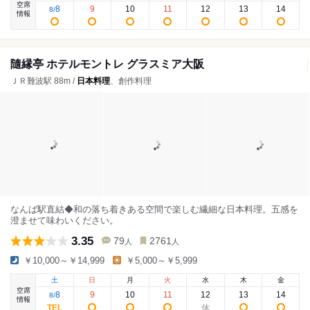
空席
8
9
10
11
12
13
14
8
/
情報
隨縁亭 ホテルモントレ グラスミア大阪
ＪＲ難波駅 88m /
日本料理
、創作料理
なんば駅直結◆和の落ち着きある空間で楽しむ繊細な日本料理。五感を
澄ませて味わいください。
3.35
79
2761
人
人
￥10,000～￥14,999
￥5,000～￥5,999
土
日
月
火
水
木
金
空席
8
9
10
11
12
13
14
8
/
情報