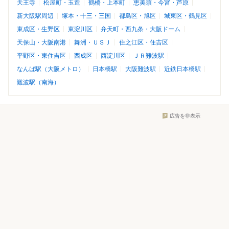
天王寺
松屋町・玉造
鶴橋・上本町
恵美須・今宮・芦原
新大阪駅周辺
塚本・十三・三国
都島区・旭区
城東区・鶴見区
東成区・生野区
東淀川区
弁天町・西九条・大阪ドーム
天保山・大阪南港
舞洲・ＵＳＪ
住之江区・住吉区
平野区・東住吉区
西成区
西淀川区
ＪＲ難波駅
なんば駅（大阪メトロ）
日本橋駅
大阪難波駅
近鉄日本橋駅
難波駅（南海）
広告を非表示