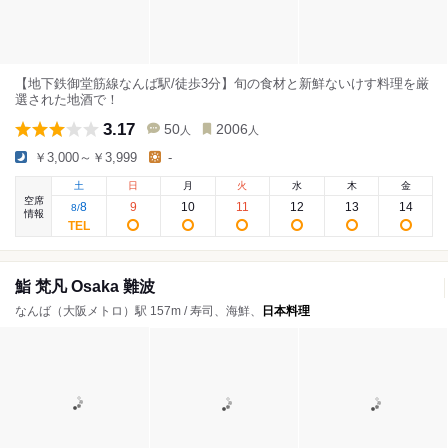
【地下鉄御堂筋線なんば駅/徒歩3分】旬の食材と新鮮ないけす料理を厳
選された地酒で！
3.17
50
2006
人
人
￥3,000～￥3,999
-
土
日
月
火
水
木
金
空席
8
9
10
11
12
13
14
8
/
情報
鮨 梵凡 Osaka 難波
なんば（大阪メトロ）駅 157m / 寿司、海鮮、
日本料理