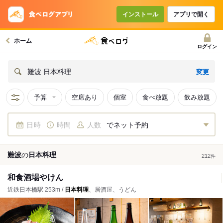
インストール
アプリで開く
ホーム
ログイン
変更
難波 日本料理
予算
空席あり
個室
食べ放題
飲み放題
日時
時間
人数
でネット予約
難波
の
日本料理
212
件
和食酒場やけん
近鉄日本橋駅 253m /
日本料理
、居酒屋、うどん