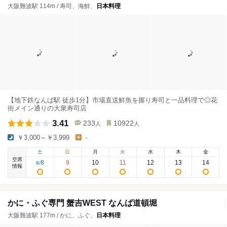
大阪難波駅 114m / 寿司、海鮮、
日本料理
【地下鉄なんば駅 徒歩1分】市場直送鮮魚を握り寿司と一品料理で◎花
街メイン通りの大衆寿司店
3.41
233
10922
人
人
￥3,000～￥3,999
-
土
日
月
火
水
木
金
空席
8
9
10
11
12
13
14
8
/
情報
かに・ふぐ専門 蟹吉WEST なんば道頓堀
大阪難波駅 177m / かに、ふぐ、
日本料理