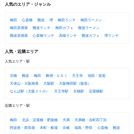
人気のエリア・ジャンル
梅田
心斎橋
難波
堺
梅田ランチ
梅田ラーメン
梅田居酒屋
難波ランチ
梅田カフェ
難波ラーメン
難波居酒屋
心斎橋ランチ
高槻ランチ
難波カフェ
堺ランチ
人気・近隣エリア
人気エリア・駅
京橋
難波
梅田
舞洲・ＵＳＪ
天王寺
池田・箕面
天保山・大阪南港
大阪駅
大阪梅田駅（阪急）
なんば駅（大阪メトロ）
天王寺駅
京橋駅
淀屋橋駅
近隣エリア・駅
梅田
北浜・淀屋橋・肥後橋
天満
天満橋・谷町四丁目
阿波座・西長堀
本町・船場
京橋
福島・野田
心斎橋
難波