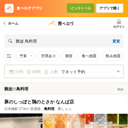
インストール
アプリで開く
ホーム
ログイン
変更
難波 鳥料理
予算
空席あり
個室
食べ放題
飲み放題
日時
時間
人数
でネット予約
難波
の
鳥料理
95
件
豚のしっぽと鶏のとさか なんば店
日本橋駅 273m / 居酒屋、
鳥料理
、豚しゃぶ