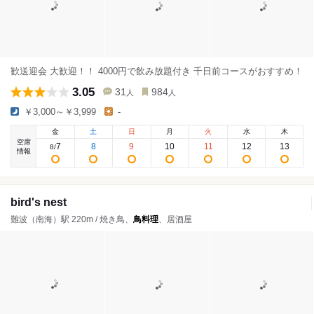
歓送迎会 大歓迎！！ 4000円で飲み放題付き 千日前コースがおすすめ！
3.05
31
984
人
人
￥3,000～￥3,999
-
金
土
日
月
火
水
木
空席
7
8
9
10
11
12
13
8
/
情報
bird's nest
難波（南海）駅 220m / 焼き鳥、
鳥料理
、居酒屋