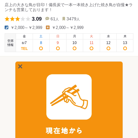
店上の大きな鳥が目印！備長炭で一本一本焼き上げた焼き鳥が自慢★ラ
ンチも営業しております！
3.09
61
3479
人
人
￥2,000～￥2,999
￥2,000～￥2,999
金
土
日
月
火
水
木
空席
7
8
9
10
11
12
13
8
/
情報