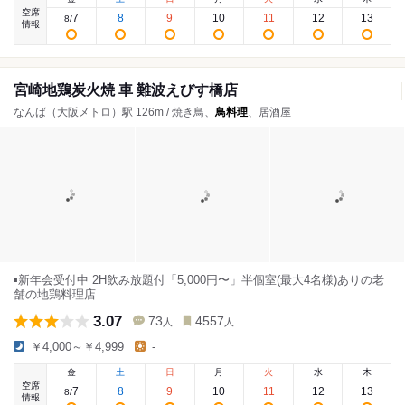
空席
7
8
9
10
11
12
13
8
/
情報
宮崎地鶏炭火焼 車 難波えびす橋店
なんば（大阪メトロ）駅 126m / 焼き鳥、
鳥料理
、居酒屋
▪️新年会受付中 2H飲み放題付「5,000円〜」半個室(最大4名様)ありの老
舗の地鶏料理店
3.07
73
4557
人
人
￥4,000～￥4,999
-
金
土
日
月
火
水
木
空席
7
8
9
10
11
12
13
8
/
情報