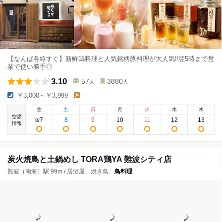
【なんば各線すぐ】新鮮鶏料理と人気銘柄豚料理が大人気‼翌5時まで営
業で使い勝手◎
3.10
57
3880
人
人
￥3,000～￥3,999
-
金
土
日
月
火
水
木
空席
7
8
9
10
11
12
13
8
/
情報
炭火焼鳥と土鍋めし TORA鶏YA 難波シティ店
難波（南海）駅 99m / 居酒屋、焼き鳥、
鳥料理