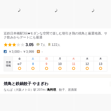
近鉄日本橋駅3分■モダンな空間で楽しむ朝引き鶏の焼鳥と厳選地酒。サ
ク飲みからデートにも最適
3.05
7
122
人
人
￥3,000～￥3,999
-
金
土
日
月
火
水
木
空席
7
8
9
10
11
12
13
8
/
情報
焼鳥と鉄鍋餃子 やまぎわ
なんば（大阪メトロ）駅 207m /
鳥料理
、餃子、居酒屋