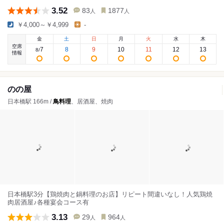
3.52
83
1877
人
人
￥4,000～￥4,999
-
金
土
日
月
火
水
木
空席
7
8
9
10
11
12
13
8
/
情報
のの屋
日本橋駅 166m /
鳥料理
、居酒屋、焼肉
日本橋駅3分【鶏焼肉と鍋料理のお店】リピート間違いなし！人気鶏焼
肉居酒屋♪各種宴会コース有
3.13
29
964
人
人