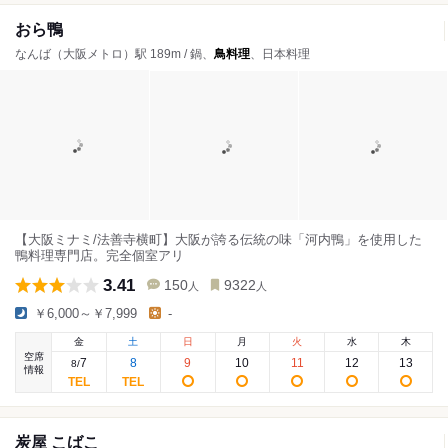
おら鴨
なんば（大阪メトロ）駅 189m / 鍋、
鳥料理
、日本料理
【大阪ミナミ/法善寺横町】大阪が誇る伝統の味「河内鴨」を使用した
鴨料理専門店。完全個室アリ
3.41
150
9322
人
人
￥6,000～￥7,999
-
金
土
日
月
火
水
木
空席
7
8
9
10
11
12
13
8
/
情報
炭屋 こばこ