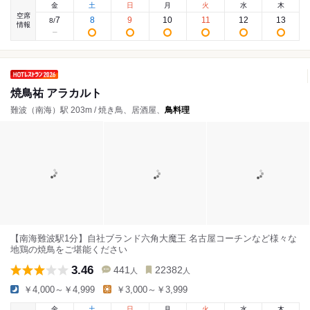
金
土
日
月
火
水
木
空席
7
8
9
10
11
12
13
8
/
情報
焼鳥祐 アラカルト
難波（南海）駅 203m / 焼き鳥、居酒屋、
鳥料理
【南海難波駅1分】自社ブランド六角大魔王 名古屋コーチンなど様々な
地鶏の焼鳥をご堪能ください
3.46
441
22382
人
人
￥4,000～￥4,999
￥3,000～￥3,999
金
土
日
月
火
水
木