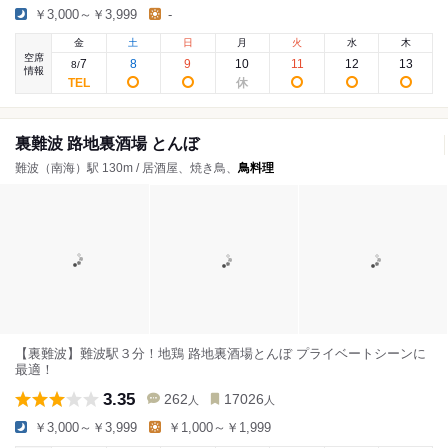
￥3,000～￥3,999
-
金
土
日
月
火
水
木
空席
7
8
9
10
11
12
13
8
/
情報
裏難波 路地裏酒場 とんぼ
難波（南海）駅 130m / 居酒屋、焼き鳥、
鳥料理
【裏難波】難波駅３分！地鶏 路地裏酒場とんぼ プライベートシーンに
最適！
3.35
262
17026
人
人
￥3,000～￥3,999
￥1,000～￥1,999