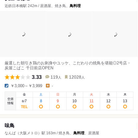
近鉄日本橋駅 242m / 居酒屋、焼き鳥、
鳥料理
厳選した朝引き鶏のお刺身やユッケ、こだわりの焼鳥を堪能◎2号店・
炭屋こばこ 千日前店OPEN
3.33
119
12028
人
人
￥3,000～￥3,999
-
金
土
日
月
火
水
木
空席
7
8
9
10
11
12
13
8
/
情報
味鳥
なんば（大阪メトロ）駅 163m / 焼き鳥、
鳥料理
、居酒屋