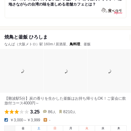
地さながらの台湾の味を楽しめる老舗カフェとは？
焼鳥と釜飯 ひろしま
なんば（大阪メトロ）駅 160m / 居酒屋、
鳥料理
、釜飯
【難波駅5分】炭の香りを生かした釜飯はお持ち帰りもOK！ご宴会に飲
放付コース4000円～
3.25
86
8210
人
人
￥3,000～￥3,999
-
金
土
日
月
火
水
木