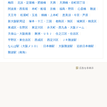
梅田
北浜・淀屋橋・肥後橋
天満
天満橋・谷町四丁目
阿波座・西長堀
本町・船場
京橋
福島・野田
心斎橋
難波
天王寺
松屋町・玉造
鶴橋・上本町
恵美須・今宮・芦原
新大阪駅周辺
塚本・十三・三国
都島区・旭区
城東区・鶴見区
東成区・生野区
東淀川区
弁天町・西九条・大阪ドーム
天保山・大阪南港
舞洲・ＵＳＪ
住之江区・住吉区
平野区・東住吉区
西成区
西淀川区
ＪＲ難波駅
なんば駅（大阪メトロ）
日本橋駅
大阪難波駅
近鉄日本橋駅
難波駅（南海）
広告を非表示