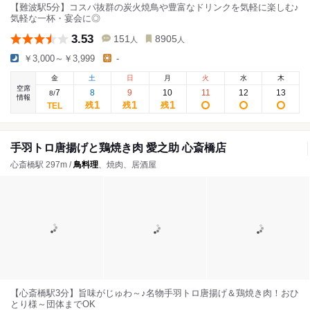
【難波駅5分】コスパ抜群の炭火焼鳥や豊富なドリンクを気軽に楽しむ♪
気軽な一杯・宴会に◎
3.53
151
8905
人
人
￥3,000～￥3,999
-
金
土
日
月
火
水
木
空席
7
8
9
10
11
12
13
8
/
情報
1
1
1
残
残
残
手羽トロ唐揚げと鶏焼き肉 愛之助 心斎橋店
心斎橋駅 297m /
鳥料理
、焼肉、居酒屋
【心斎橋駅3分】旨味がじゅわ～♪名物手羽トロ唐揚げ＆鶏焼き肉！おひ
とり様～団体までOK