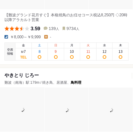
【難波グランド花月すぐ】本格焼鳥のお任せコース税込8,250円 ◇20時
以降アラカルト営業
3.59
139
9734
人
人
￥8,000～￥9,999
-
金
土
日
月
火
水
木
空席
7
8
9
10
11
12
13
8
/
情報
やきとり じろー
難波（南海）駅 179m / 焼き鳥、居酒屋、
鳥料理