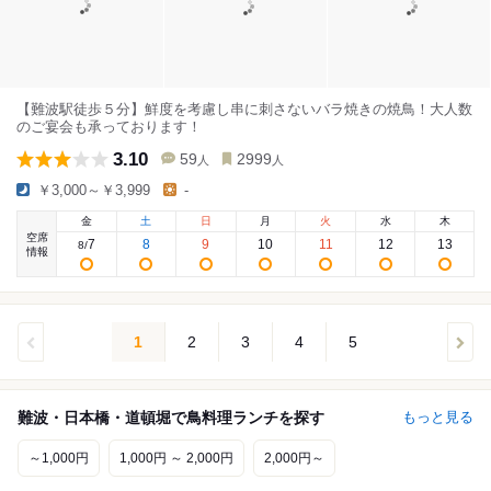
【難波駅徒歩５分】鮮度を考慮し串に刺さないバラ焼きの焼鳥！大人数
のご宴会も承っております！
3.10
59
2999
人
人
￥3,000～￥3,999
-
金
土
日
月
火
水
木
空席
7
8
9
10
11
12
13
8
/
情報
1
2
3
4
5
難波・日本橋・道頓堀で鳥料理ランチを探す
もっと見る
～1,000円
1,000円 ～ 2,000円
2,000円～