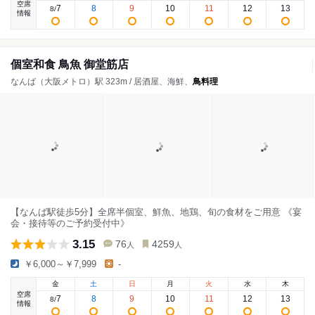
空席
7
8
9
10
11
12
13
8
/
情報
個室和食 鳥魚 御堂筋店
なんば（大阪メトロ）駅 323m / 居酒屋、海鮮、
鳥料理
【なんば駅徒歩5分】全席半個室、鮮魚、地鶏、旬の食材をご用意 《宴
会・接待等のご予約受付中》
3.15
76
4259
人
人
￥6,000～￥7,999
-
金
土
日
月
火
水
木
空席
7
8
9
10
11
12
13
8
/
情報