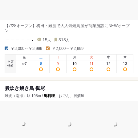
【7/28オープン】梅田・難波で大人気焼鳥屋が商業施設にNEWオープ
ン
-
15
313
人
人
￥3,000～￥3,999
￥2,000～￥2,999
金
土
日
月
火
水
木
空席
7
8
9
10
11
12
13
8
/
情報
煮炊き焼き鳥 御尽
難波（南海）駅 198m /
鳥料理
、おでん、居酒屋