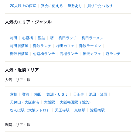
20人以上の個室
宴会に使える
座敷あり
掘りごたつあり
人気のエリア・ジャンル
梅田
心斎橋
難波
堺
梅田ランチ
梅田ラーメン
梅田居酒屋
難波ランチ
梅田カフェ
難波ラーメン
難波居酒屋
心斎橋ランチ
高槻ランチ
難波カフェ
堺ランチ
人気・近隣エリア
人気エリア・駅
京橋
難波
梅田
舞洲・ＵＳＪ
天王寺
池田・箕面
天保山・大阪南港
大阪駅
大阪梅田駅（阪急）
なんば駅（大阪メトロ）
天王寺駅
京橋駅
淀屋橋駅
近隣エリア・駅