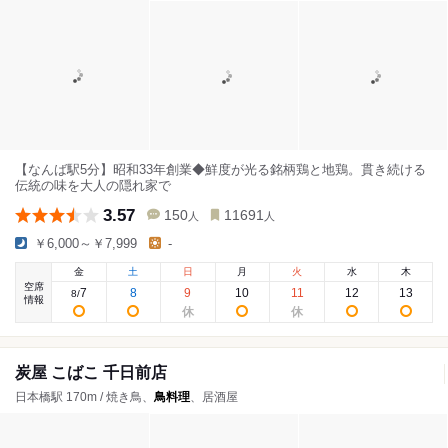
【なんば駅5分】昭和33年創業◆鮮度が光る銘柄鶏と地鶏。貫き続ける
伝統の味を大人の隠れ家で
3.57
150
11691
人
人
￥6,000～￥7,999
-
金
土
日
月
火
水
木
空席
7
8
9
10
11
12
13
8
/
情報
炭屋 こばこ 千日前店
日本橋駅 170m / 焼き鳥、
鳥料理
、居酒屋