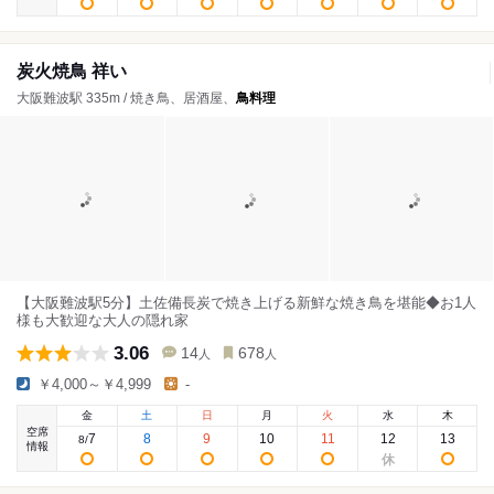
炭火焼鳥 祥い
大阪難波駅 335m / 焼き鳥、居酒屋、
鳥料理
【大阪難波駅5分】土佐備長炭で焼き上げる新鮮な焼き鳥を堪能◆お1人
様も大歓迎な大人の隠れ家
3.06
14
678
人
人
￥4,000～￥4,999
-
金
土
日
月
火
水
木
空席
7
8
9
10
11
12
13
8
/
情報