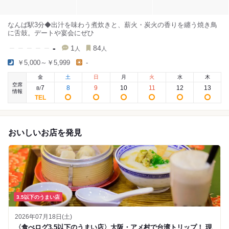
なんば駅3分◆出汁を味わう煮炊きと、薪火・炭火の香りを纏う焼き鳥
に舌鼓。デートや宴会にぜひ
-
1
84
人
人
￥5,000～￥5,999
-
金
土
日
月
火
水
木
空席
7
8
9
10
11
12
13
8
/
情報
おいしいお店を発見
3.5以下のうまい店
2026年07月18日(土)
〈食べログ3.5以下のうまい店〉大阪・アメ村で台湾トリップ！ 現