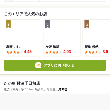
このエリアで人気のお店
1
2
3
鳥匠 いし井
炭匠 御厨
焼鳥 燦然
4.45
4.03
3.9
アプリに切り替える
たか鳥 難波千日前店
難波（南海）駅 162m / 焼き鳥、居酒屋、
鳥料理