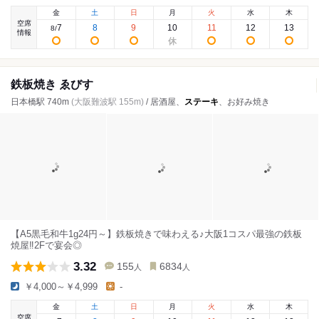
金
土
日
月
火
水
木
空席
7
8
9
10
11
12
13
8
/
情報
鉄板焼き ゑびす
日本橋駅 740m
(大阪難波駅 155m)
/ 居酒屋、
ステーキ
、お好み焼き
【A5黒毛和牛1g24円～】鉄板焼きで味わえる♪大阪1コスパ最強の鉄板
焼屋‼️2Fで宴会◎
3.32
155
6834
人
人
￥4,000～￥4,999
-
金
土
日
月
火
水
木
空席