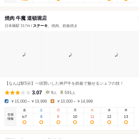
焼肉 牛魔 道頓堀店
日本橋駅 317m /
ステーキ
、焼肉、鉄板焼き
【なんば駅5分】一頭買いした神戸牛を鉄板で魅せるシェフの技！
3.07
9
591
人
人
￥15,000～￥19,999
￥10,000～￥14,999
金
土
日
月
火
水
木
空席
7
8
9
10
11
12
13
8
/
情報