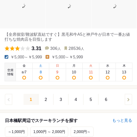
【全席個室/難波駅直結ですぐ】黒毛和牛A5と神戸牛が日本で一番お値
打ちな焼肉店を目指します
3.31
306
28536
人
人
￥5,000～￥5,999
￥5,000～￥5,999
金
土
日
月
火
水
木
空席
7
8
9
10
11
12
13
8
/
情報
1
2
3
4
5
6
日本橋駅周辺でステーキランチを探す
もっと見る
～1,000円
1,000円 ～ 2,000円
2,000円～