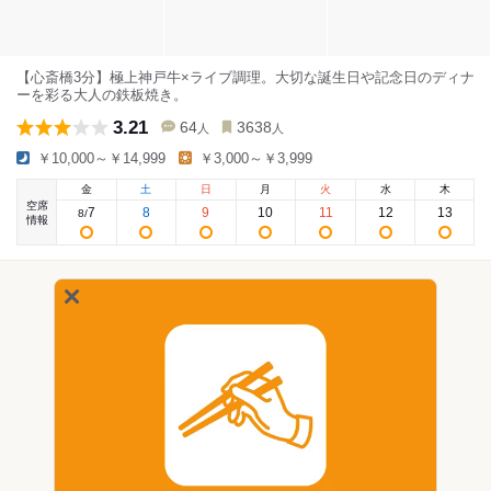
【心斎橋3分】極上神戸牛×ライブ調理。大切な誕生日や記念日のディナ
ーを彩る大人の鉄板焼き。
3.21
64
3638
人
人
￥10,000～￥14,999
￥3,000～￥3,999
金
土
日
月
火
水
木
空席
7
8
9
10
11
12
13
8
/
情報