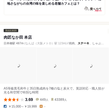
地さながらの台湾の味を楽しめる老舗カフェとは？
肉匠なか田 本店
日本橋駅 487m
(なんば（大阪メトロ）駅 123m)
/ 焼肉、
ステーキ
、しゃぶしゃぶ
A5等級黒毛和牛と35日熟成肉を7種の塩と炭火で。英語対応・職人技が
光る和空間で特別な時間
3.69
449
43389
人
人
￥15,000～￥19,999
-