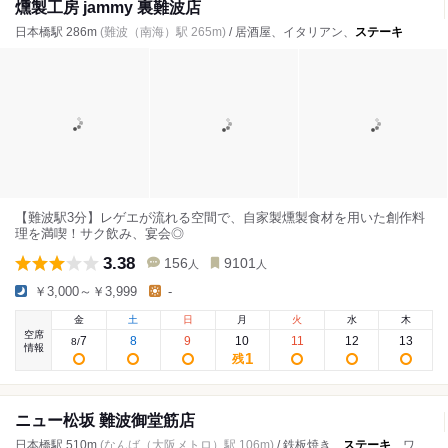
燻製工房 jammy 裏難波店
日本橋駅 286m
(難波（南海）駅 265m)
/ 居酒屋、イタリアン、
ステーキ
【難波駅3分】レゲエが流れる空間で、自家製燻製食材を用いた創作料
理を満喫！サク飲み、宴会◎
3.38
156
9101
人
人
￥3,000～￥3,999
-
金
土
日
月
火
水
木
空席
7
8
9
10
11
12
13
8
/
情報
1
残
ニュー松坂 難波御堂筋店
日本橋駅 510m
(なんば（大阪メトロ）駅 106m)
/ 鉄板焼き、
ステーキ
、ワインバー