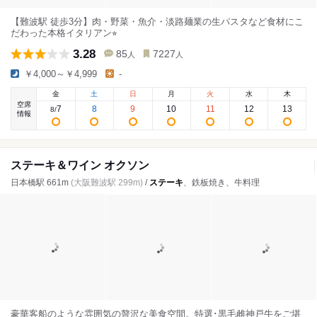
【難波駅 徒歩3分】肉・野菜・魚介・淡路麺業の生パスタなど食材にこ
だわった本格イタリアン⭐︎
3.28
85
7227
人
人
￥4,000～￥4,999
-
金
土
日
月
火
水
木
空席
7
8
9
10
11
12
13
8
/
情報
ステーキ＆ワイン オクソン
日本橋駅 661m
(大阪難波駅 299m)
/
ステーキ
、鉄板焼き、牛料理
豪華客船のような雰囲気の贅沢な美食空間。特選･黒毛雌神戸牛をご堪