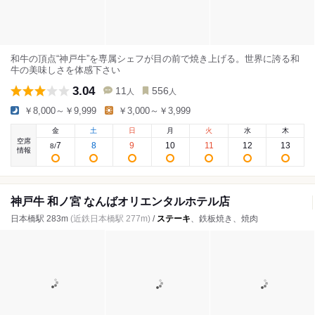
和牛の頂点“神戸牛”を専属シェフが目の前で焼き上げる。世界に誇る和
牛の美味しさを体感下さい
3.04
11
556
人
人
￥8,000～￥9,999
￥3,000～￥3,999
金
土
日
月
火
水
木
空席
7
8
9
10
11
12
13
8
/
情報
神戸牛 和ノ宮 なんばオリエンタルホテル店
日本橋駅 283m
(近鉄日本橋駅 277m)
/
ステーキ
、鉄板焼き、焼肉