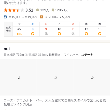
能いただけます。
3.51
139
12059
人
人
￥15,000～￥19,999
￥5,000～￥5,999
金
土
日
月
火
水
木
空席
7
8
9
10
11
12
13
8
/
情報
noi
日本橋駅 732m
(心斎橋駅 314m)
/ 鉄板焼き、ワインバー、
ステーキ
コース・アラカルト・バー、大人な空間で自由なスタイルで楽しめる鉄
板焼とワインのお店