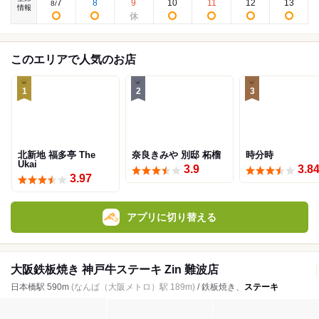
7
8
9
10
11
12
13
8
/
情報
このエリアで人気のお店
1
2
3
北新地 福多亭 The
奈良きみや 別邸 柘榴
時分時
Ukai
3.9
3.8
3.97
アプリに切り替える
大阪鉄板焼き 神戸牛ステーキ Zin 難波店
日本橋駅 590m
(なんば（大阪メトロ）駅 189m)
/ 鉄板焼き、
ステーキ