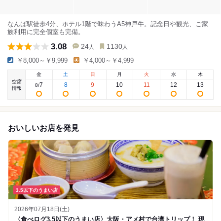
なんば駅徒歩4分、ホテル1階で味わうA5神戸牛。記念日や観光、ご家
族利用に完全個室も完備。
3.08
24
1130
人
人
￥8,000～￥9,999
￥4,000～￥4,999
金
土
日
月
火
水
木
空席
7
8
9
10
11
12
13
8
/
情報
おいしいお店を発見
3.5以下のうまい店
2026年07月18日(土)
〈食べログ3.5以下のうまい店〉大阪・アメ村で台湾トリップ！ 現