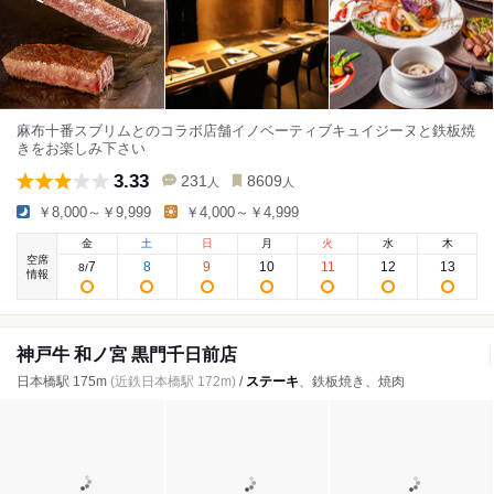
麻布十番スブリムとのコラボ店舗イノベーティブキュイジーヌと鉄板焼
きをお楽しみ下さい
3.33
231
8609
人
人
￥8,000～￥9,999
￥4,000～￥4,999
金
土
日
月
火
水
木
空席
7
8
9
10
11
12
13
8
/
情報
神戸牛 和ノ宮 黒門千日前店
日本橋駅 175m
(近鉄日本橋駅 172m)
/
ステーキ
、鉄板焼き、焼肉