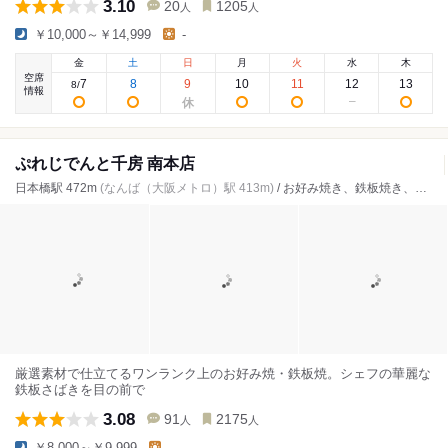
3.10
20
1205
人
人
￥10,000～￥14,999
-
金
土
日
月
火
水
木
空席
7
8
9
10
11
12
13
8
/
情報
ぷれじでんと千房 南本店
日本橋駅 472m
(なんば（大阪メトロ）駅 413m)
/ お好み焼き、鉄板焼き、
ステ
厳選素材で仕立てるワンランク上のお好み焼・鉄板焼。シェフの華麗な
鉄板さばきを目の前で
3.08
91
2175
人
人
￥8,000～￥9,999
-