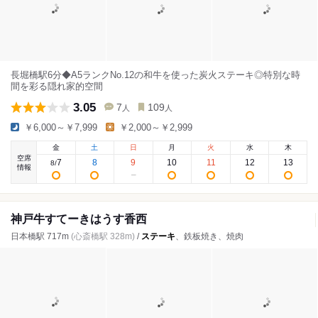
長堀橋駅6分◆A5ランクNo.12の和牛を使った炭火ステーキ◎特別な時
間を彩る隠れ家的空間
3.05
7
109
人
人
￥6,000～￥7,999
￥2,000～￥2,999
金
土
日
月
火
水
木
空席
7
8
9
10
11
12
13
8
/
情報
神戸牛すてーきはうす香西
日本橋駅 717m
(心斎橋駅 328m)
/
ステーキ
、鉄板焼き、焼肉