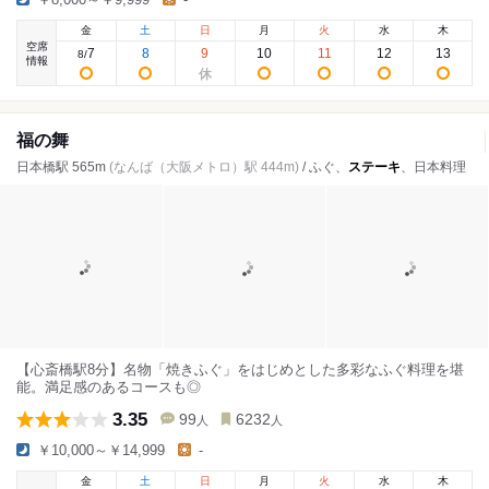
金
土
日
月
火
水
木
空席
7
8
9
10
11
12
13
8
/
情報
福の舞
日本橋駅 565m
(なんば（大阪メトロ）駅 444m)
/ ふぐ、
ステーキ
、日本料理
【心斎橋駅8分】名物「焼きふぐ」をはじめとした多彩なふぐ料理を堪
能。満足感のあるコースも◎
3.35
99
6232
人
人
￥10,000～￥14,999
-
金
土
日
月
火
水
木