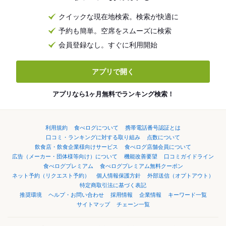
クイックな現在地検索。検索が快適に
予約も簡単。空席をスムーズに検索
会員登録なし。すぐに利用開始
アプリで開く
アプリなら1ヶ月無料でランキング検索！
利用規約
食べログについて
携帯電話番号認証とは
口コミ・ランキングに対する取り組み
点数について
飲食店・飲食企業様向けサービス
食べログ店舗会員について
広告（メーカー・団体様等向け）について
機能改善要望
口コミガイドライン
食べログプレミアム
食べログプレミアム無料クーポン
ネット予約（リクエスト予約）
個人情報保護方針
外部送信（オプトアウト）
特定商取引法に基づく表記
推奨環境
ヘルプ・お問い合わせ
採用情報
企業情報
キーワード一覧
サイトマップ
チェーン一覧