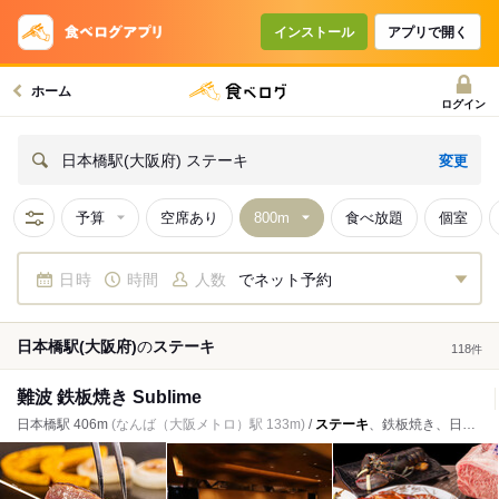
インストール
アプリで開く
ホーム
ログイン
変更
日本橋駅(大阪府) ステーキ
予算
空席あり
食べ放題
個室
日時
時間
人数
でネット予約
日本橋駅(大阪府)
の
ステーキ
118
件
難波 鉄板焼き Sublime
日本橋駅 406m
(なんば（大阪メトロ）駅 133m)
/
ステーキ
、鉄板焼き、日本料理