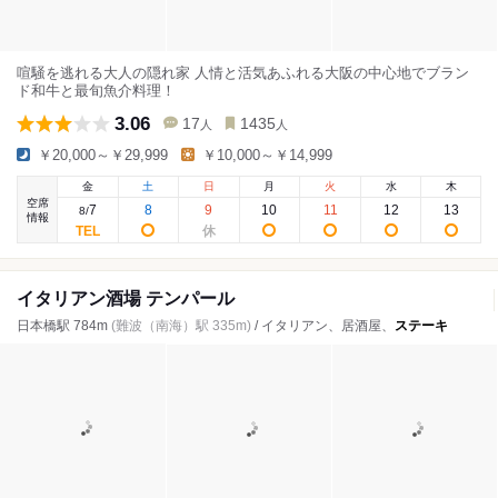
喧騒を逃れる大人の隠れ家 人情と活気あふれる大阪の中心地でブラン
ド和牛と最旬魚介料理！
3.06
17
1435
人
人
￥20,000～￥29,999
￥10,000～￥14,999
金
土
日
月
火
水
木
空席
7
8
9
10
11
12
13
8
/
情報
イタリアン酒場 テンパール
日本橋駅 784m
(難波（南海）駅 335m)
/ イタリアン、居酒屋、
ステーキ