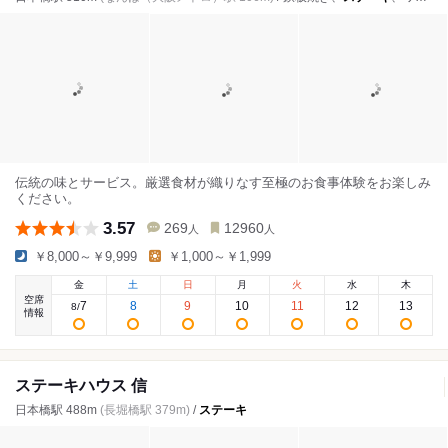
伝統の味とサービス。厳選食材が織りなす至極のお食事体験をお楽しみ
ください。
3.57
269
12960
人
人
￥8,000～￥9,999
￥1,000～￥1,999
金
土
日
月
火
水
木
空席
7
8
9
10
11
12
13
8
/
情報
ステーキハウス 信
日本橋駅 488m
(長堀橋駅 379m)
/
ステーキ