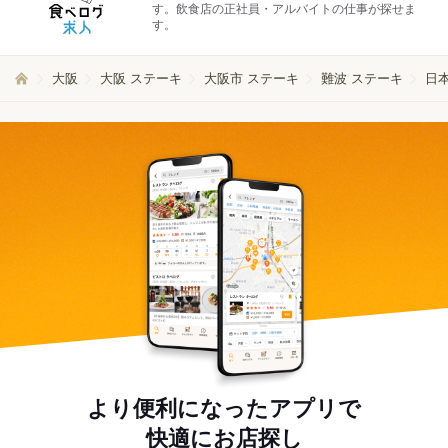
す。飲食店の正社員・アルバイトの仕事が探せま
す。
大阪
大阪 ステーキ
大阪市 ステーキ
難波 ステーキ
日
より便利になったアプリで
快適にお店探し