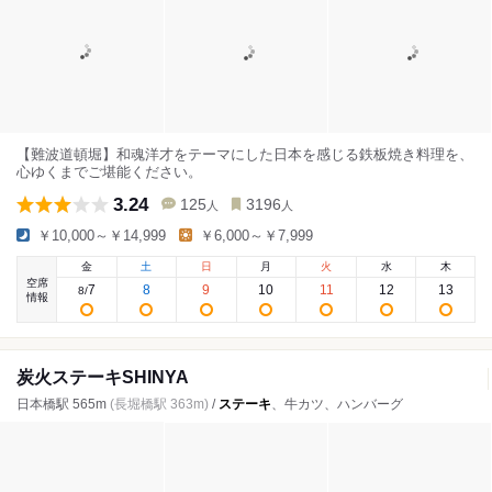
【難波道頓堀】和魂洋才をテーマにした日本を感じる鉄板焼き料理を、
心ゆくまでご堪能ください。
3.24
125
3196
人
人
￥10,000～￥14,999
￥6,000～￥7,999
金
土
日
月
火
水
木
空席
7
8
9
10
11
12
13
8
/
情報
炭火ステーキSHINYA
日本橋駅 565m
(長堀橋駅 363m)
/
ステーキ
、牛カツ、ハンバーグ