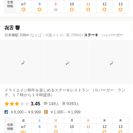
空席
7
8
9
10
11
12
13
8
/
情報
㐂舌 響
日本橋駅 338m
(なんば（大阪メトロ）駅 236m)
/
ステーキ
、ハンバーガー
ドライエイジ和牛を楽しめるステーキレストラン （※バーガー：ラン
チ、１７時から１９時提供）
3.45
149
9393
人
人
￥8,000～￥9,999
￥1,000～￥1,999
金
土
日
月
火
水
木
空席
7
8
9
10
11
12
13
8
/
情報