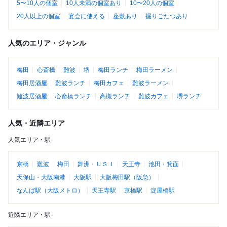
5〜10人の個室
10人未満の個室あり
10〜20人の個室
20人以上の個室
宴会に使える
座敷あり
掘りごたつあり
人気のエリア・ジャンル
梅田
心斎橋
難波
堺
梅田ランチ
梅田ラーメン
梅田居酒屋
難波ランチ
梅田カフェ
難波ラーメン
難波居酒屋
心斎橋ランチ
高槻ランチ
難波カフェ
堺ランチ
人気・近隣エリア
人気エリア・駅
京橋
難波
梅田
舞洲・ＵＳＪ
天王寺
池田・箕面
天保山・大阪南港
大阪駅
大阪梅田駅（阪急）
なんば駅（大阪メトロ）
天王寺駅
京橋駅
淀屋橋駅
近隣エリア・駅