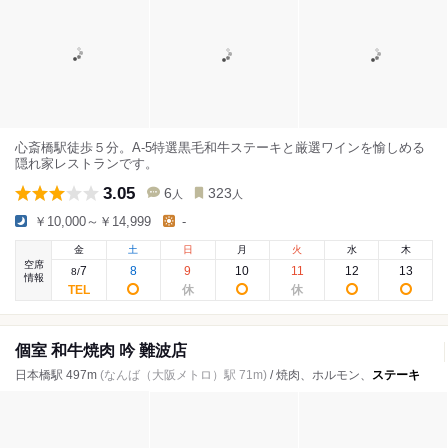
心斎橋駅徒歩５分。A-5特選黒毛和牛ステーキと厳選ワインを愉しめる
隠れ家レストランです。
3.05
6
323
人
人
￥10,000～￥14,999
-
金
土
日
月
火
水
木
空席
7
8
9
10
11
12
13
8
/
情報
個室 和牛焼肉 吟 難波店
日本橋駅 497m
(なんば（大阪メトロ）駅 71m)
/ 焼肉、ホルモン、
ステーキ