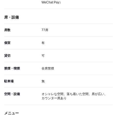
WeChat Pay）
席・設備
席数
77席
個室
有
貸切
可
禁煙・喫煙
全席禁煙
駐車場
無
空間・設備
オシャレな空間、落ち着いた空間、席が広い、
カウンター席あり
メニュー