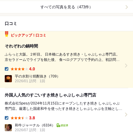
すべての写真を見る（473件）
口コミ
ピックアップ！口コミ
それぞれの鍋時間
ふらっと大阪。２軒目。 日本橋にあるすき焼き・しゃぶしゃぶ専門店。
京セラドームでライブを観た後、 食べログアプリで予約の上、初訪問。
店内は清潔感があって落ち着く雰囲気。 カウンター席へご案内〜♫ 今回
4.0
いただくのは「すき焼き(特選和牛)」。 あ、ちなみに多分どのメニューも
Dinner:
...
芋の水割り焼酎抜き
（709）
2026/01 訪問
1回
外国人人気のすごいすき焼きしゃぶしゃぶ専門店
株式会社Spesが2024年11月15日にオープンしたすき焼き しゃぶしゃぶ
専門店。厳選した国産和牛を使ったすき焼きとしゃぶしゃぶを主軸とし、
神戸ビーフや松阪牛をはじめとする銘柄和...
3.8
Dinner:
和牛ジャーナル
（6334）
2026/07 訪問
1回