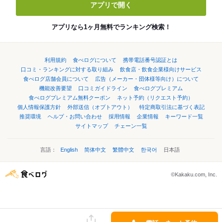
アプリで開く
アプリなら1ヶ月無料でランキング検索！
利用規約
食べログについて
携帯電話番号認証とは
口コミ・ランキングに対する取り組み
飲食店・飲食企業様向けサービス
食べログ店舗会員について
広告（メーカー・団体様等向け）について
機能改善要望
口コミガイドライン
食べログプレミアム
食べログプレミアム無料クーポン
ネット予約（リクエスト予約）
個人情報保護方針
外部送信（オプトアウト）
特定商取引法に基づく表記
推奨環境
ヘルプ・お問い合わせ
採用情報
企業情報
キーワード一覧
サイトマップ
チェーン一覧
言語：
English
简体中文
繁體中文
한국어
日本語
©Kakaku.com, Inc.