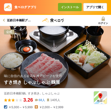
インストール
アプリで開く
近鉄日本橋駅グルメへ
ログイン
公式
味に自信のある最高級神戸ビーフを使用
すき焼き しゃぶしゃぶ 鶴屋
近鉄日本橋駅/鍋､ すき焼き､ しゃぶしゃぶ
3.26
68
人
1405
人
￥5,000～￥5,999
￥2,000～￥2,999