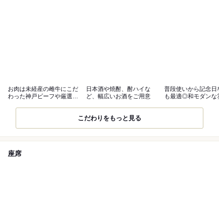
お肉は未経産の雌牛にこだ
日本酒や焼酎、酎ハイな
普段使いから記念日
わった神戸ビーフや厳選黒
ど、幅広いお酒をご用意
も最適◎和モダンな
毛和牛を使用
の店内
こだわりをもっと見る
座席