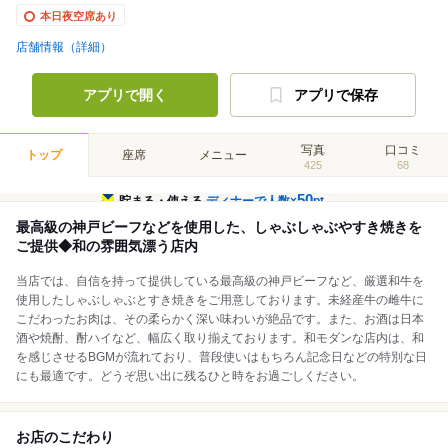
本日夜空席あり
店舗情報（詳細）
アプリで開く
アプリで保存
写真
口コミ
トップ
座席
メニュー
425
68
50
貯まる・使える
ディナーで人数×
pt
最高級の神戸ビーフなどを使用した、しゃぶしゃぶやすき焼きを
ご提供◆和の雰囲気漂う店内
当店では、自信を持って提供している最高級の神戸ビーフなど、厳選和牛を
使用したしゃぶしゃぶとすき焼きをご用意しております。未経産牛の雌牛に
こだわったお肉は、その柔らかく深い味わいが絶品です。また、お酒は日本
酒や焼酎、酎ハイなど、幅広く取り揃えております。和モダンな店内は、和
を感じさせるBGMが流れており、普段使いはもちろん記念日などの特別な日
にも最適です。どうぞ思い出に残るひと時をお過ごしください。
お店のこだわり