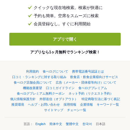
クイックな現在地検索。検索が快適に
予約も簡単。空席をスムーズに検索
会員登録なし。すぐに利用開始
アプリで開く
アプリなら1ヶ月無料でランキング検索！
利用規約
食べログについて
携帯電話番号認証とは
口コミ・ランキングに対する取り組み
飲食店・飲食企業様向けサービス
食べログ店舗会員について
広告（メーカー・団体様等向け）について
機能改善要望
口コミガイドライン
食べログプレミアム
食べログプレミアム無料クーポン
ネット予約（リクエスト予約）
個人情報保護方針
外部送信（オプトアウト）
特定商取引法に基づく表記
推奨環境
ヘルプ・お問い合わせ
採用情報
企業情報
キーワード一覧
サイトマップ
チェーン一覧
言語：
English
简体中文
繁體中文
한국어
日本語