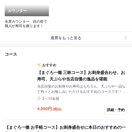
カウンター
全席カウンター 目の前で
職人が寿司を握ります！
座席をもっと見る
コース
おすすめ
【まぐろ一徹 三昧コース】お刺身盛合わせ、お
寿司、天ぷらや当店自慢の逸品を堪能
当店自慢のお刺身やお寿司はもちろん、天ぷらや一品な
ど色々とお愉しみいただけるおすすめのコースです！ ボ
リュームたっぷりで、ご満足いただけること間違いなし
2～10名様
◎ 飲み放題は+1100円でお付けできます。
4,000
円
(税込)
詳細・予約
【まぐろ一徹 お手軽コース】お刺身盛合せに本日のおすすめの一