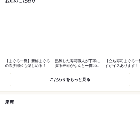
お店のこだわり
【まぐろ一徹】新鮮まぐろ
熟練した寿司職人が丁寧に
【立ち寿司まぐろ一
の希少部位も楽しめる！
握る寿司がなんと一貫55円
すがイスあります！
～！
こだわりをもっと見る
座席