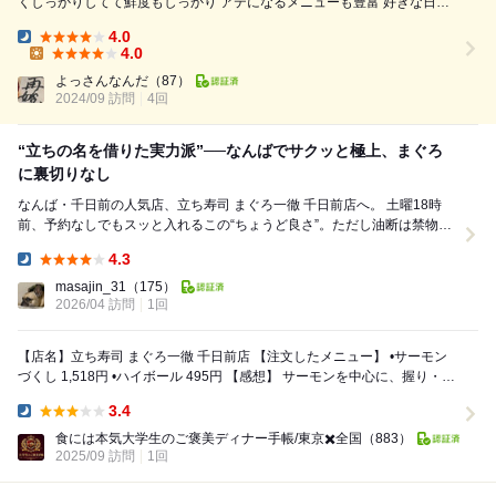
くしっかりしてて鮮度もしっかり アテになるメニューも豊富 好きな日本
酒もそこそこ種類を置いてくれている 弱点は妙に細長い店でトイレが入
4.0
りにくいくらいかな？笑 今年の寿司納め！ まぐろももちろんながら、こ
Dinner:
4.0
このお気に入りは鯛芽ねぎ 芽ねぎと鯛の組み合わせがあっさり美味しい
Lunch:
よっさんなんだ
（87）
あとはまぐろのヅケ これが一番好き...
2024/09 訪問
4回
“立ちの名を借りた実力派”──なんばでサクッと極上、まぐろ
に裏切りなし
なんば・千日前の人気店、立ち寿司 まぐろ一徹 千日前店へ。 土曜18時
前、予約なしでもスッと入れるこの“ちょうど良さ”。ただし油断は禁物、
ピークに向けて一気に埋まる気配は濃厚。 ...
4.3
Dinner:
masajin_31
（175）
2026/04 訪問
1回
【店名】立ち寿司 まぐろ一徹 千日前店 【注文したメニュー】 •サーモン
づくし 1,518円 •ハイボール 495円 【感想】 サーモンを中心に、握り・炙
り・巻き...
3.4
Dinner:
食には本気大学生のご褒美ディナー手帳/東京✖️全国
（883）
2025/09 訪問
1回