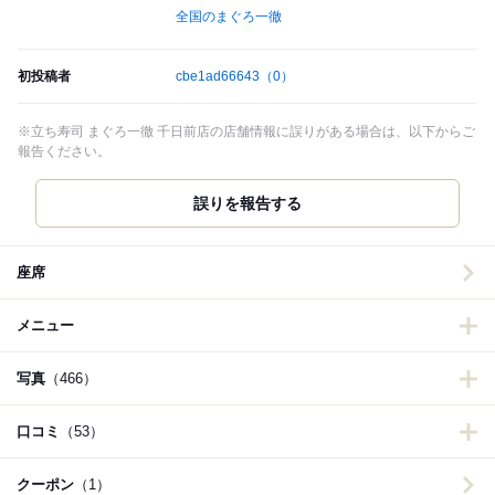
全国のまぐろ一徹
初投稿者
cbe1ad66643
（0）
※立ち寿司 まぐろ一徹 千日前店の店舗情報に誤りがある場合は、以下からご
報告ください。
誤りを報告する
座席
メニュー
写真
（466）
口コミ
（53）
クーポン
（1）