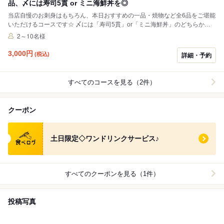
品、〆には寿司5貫 or ミニ海鮮丼を◎
当店自慢のお刺身はもちろん、本日おすすめの一品・焼物など全6品をご堪能
いただけるコースです☆ 〆には「寿司5貫」or「ミニ海鮮丼」のどちらかを
お選びいただけます◎
2～10名様
3,000
円
(税込)
詳細・予約
すべてのコースを見る（2件）
クーポン
食べログ クーポン
土日限定◇ワンドリンクサービス♪
すべてのクーポンを見る（1件）
投稿写真