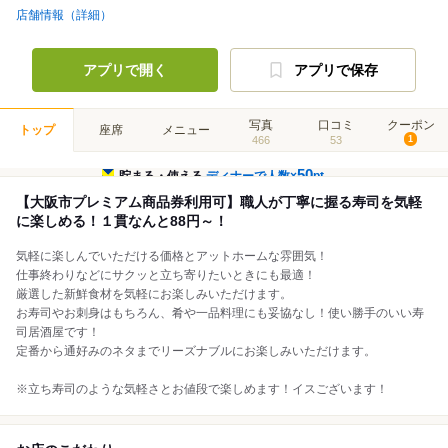
店舗情報（詳細）
アプリで開く
アプリで保存
写真
口コミ
クーポン
トップ
座席
メニュー
466
53
1
50
貯まる・使える
ディナーで人数×
pt
【大阪市プレミアム商品券利用可】職人が丁寧に握る寿司を気軽
に楽しめる！１貫なんと88円～！
気軽に楽しんでいただける価格とアットホームな雰囲気！
仕事終わりなどにサクッと立ち寄りたいときにも最適！
厳選した新鮮食材を気軽にお楽しみいただけます。
お寿司やお刺身はもちろん、肴や一品料理にも妥協なし！使い勝手のいい寿
司居酒屋です！
定番から通好みのネタまでリーズナブルにお楽しみいただけます。
※立ち寿司のような気軽さとお値段で楽しめます！イスございます！