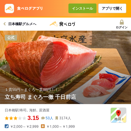
コースで使えるクーポン
戻る
インストール
アプリで開く
日本橋駅グルメへ
クーポンを利用せず予約する
ログイン
公式
１貫55円～まぐろ一貫88円！！
立ち寿司 まぐろ一徹 千日前店
日本橋駅/寿司､ 海鮮､ 居酒屋
3.15
53
人
3174
人
￥2,000～￥2,999
￥1,000～￥1,999