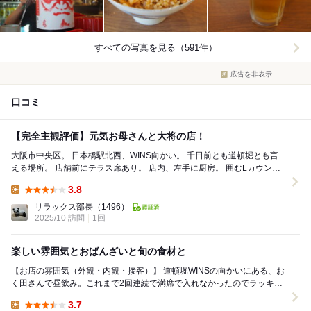
すべての写真を見る（591件）
広告を非表示
口コミ
【完全主観評価】元気お母さんと大将の店！
大阪市中央区。 日本橋駅北西、WINS向かい。 千日前とも道頓堀とも言
える場所。 店舗前にテラス席あり。 店内、左手に厨房。 囲むLカウンタ
ー席。 喫煙可能店。 ...
3.8
Lunch:
リラックス部長
（1496）
2025/10 訪問
1回
楽しい雰囲気とおばんざいと旬の食材と
【お店の雰囲気（外観・内観・接客）】 道頓堀WINSの向かいにある、お
く田さんで昼飲み。これまで2回連続で満席で入れなかったのでラッキー
です。 10名ほどのカウンター席と、店の...
3.7