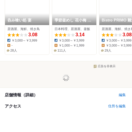
呑み喰い処 宴
季節釜めし 花小梅 難
Bistro PRIMO
波髙島屋店
居酒屋、海鮮、焼き鳥
日本料理、居酒屋、釜飯
居酒屋、海鮮、焼き
3.08
3.14
3.08
￥3,000～￥3,999
￥3,000～￥3,999
￥3,000～￥3,999
Dinner:
Dinner:
Dinner:
-
￥1,000～￥1,999
￥3,000～￥3,999
Lunch:
Lunch:
Lunch:
28人
111人
29人
広告を非表示
店舗情報（詳細）
編集
アクセス
住所を編集