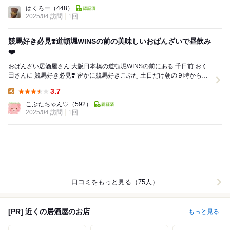
Lunch:
はくろー
（448）
2025/04 訪問
1回
競馬好き必見❣️道頓堀WINSの前の美味しいおばんざいで昼飲み
❤️
おばんざい居酒屋さん 大阪日本橋の道頓堀WINSの前にある 千日前 おく
田さんに 競馬好き必見❣️ 密かに競馬好きこぶた 土日だけ朝の９時から営
業✨ お...
3.7
Lunch:
こぶたちゃん♡
（592）
2025/04 訪問
1回
口コミをもっと見る（75人）
[PR] 近くの居酒屋のお店
もっと見る