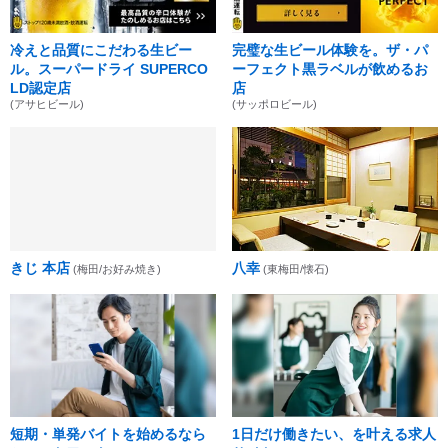
冷えと品質にこだわる生ビー
完璧な生ビール体験を。ザ・パ
ル。スーパードライ SUPERCO
ーフェクト黒ラベルが飲めるお
LD認定店
店
(アサヒビール)
(サッポロビール)
きじ 本店
八幸
(梅田/お好み焼き)
(東梅田/懐石)
短期・単発バイトを始めるなら
1日だけ働きたい、を叶える求人