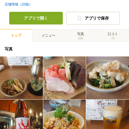
店舗情報（詳細）
アプリで開く
アプリで保存
写真
口コミ
トップ
メニュー
535
75
写真