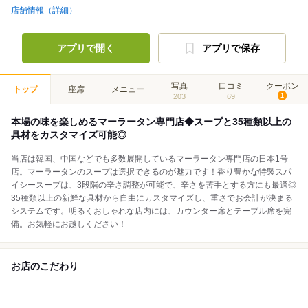
店舗情報（詳細）
アプリで開く
アプリで保存
写真
口コミ
クーポン
トップ
座席
メニュー
203
69
1
本場の味を楽しめるマーラータン専門店◆スープと35種類以上の
具材をカスタマイズ可能◎
当店は韓国、中国などでも多数展開しているマーラータン専門店の日本1号
店。マーラータンのスープは選択できるのが魅力です！香り豊かな特製スパ
イシースープは、3段階の辛さ調整が可能で、辛さを苦手とする方にも最適◎
35種類以上の新鮮な具材から自由にカスタマイズし、重さでお会計が決まる
システムです。明るくおしゃれな店内には、カウンター席とテーブル席を完
備。お気軽にお越しください！
お店のこだわり