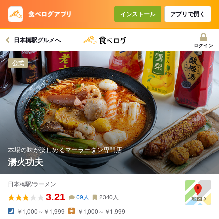
コースで使えるクーポン
戻る
インストール
アプリで開く
日本橋駅グルメへ
クーポンを利用せず予約する
ログイン
公式
本場の味が楽しめるマーラータン専門店
湯火功夫
日本橋駅/ラーメン
3.21
69
人
2340
人
￥1,000～￥1,999
￥1,000～￥1,999