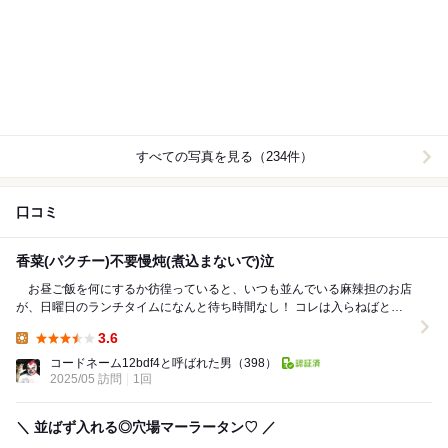
すべての写真を見る（234件）
口コミ
香菜(パクチー)不要慢炖(煮込まないで)泣
お昼ご飯を何にするか彷徨っていると、いつも並んでいる麻辣担のお店
が、日曜日のランチタイムになんと待ち時間なし！ コレは入らねばと入
店。 店内は中国語と少しの韓国語、そしてカタ...
3.6
Lunch:
コードネーム12bdf4と呼ばれた男
（398）
2025/05 訪問
1回
＼ 並ばず入れる◎穴場マーラータン♡ ／