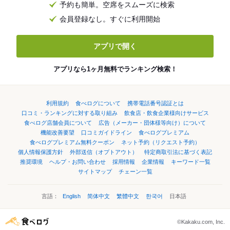
予約も簡単。空席をスムーズに検索
会員登録なし。すぐに利用開始
アプリで開く
アプリなら1ヶ月無料でランキング検索！
利用規約
食べログについて
携帯電話番号認証とは
口コミ・ランキングに対する取り組み
飲食店・飲食企業様向けサービス
食べログ店舗会員について
広告（メーカー・団体様等向け）について
機能改善要望
口コミガイドライン
食べログプレミアム
食べログプレミアム無料クーポン
ネット予約（リクエスト予約）
個人情報保護方針
外部送信（オプトアウト）
特定商取引法に基づく表記
推奨環境
ヘルプ・お問い合わせ
採用情報
企業情報
キーワード一覧
サイトマップ
チェーン一覧
言語：
English
简体中文
繁體中文
한국어
日本語
©Kakaku.com, Inc.