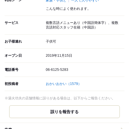
利用シーン
家族・子供と
一人で入りやすい
こんな時によく使われます。
サービス
複数言語メニューあり（中国語簡体字）、複数
言語対応スタッフ在籍（中国語）
お子様連れ
子供可
オープン日
2019年11月15日
電話番号
06-6125-5283
初投稿者
おかいおかい
（1579）
※湯火功夫の店舗情報に誤りがある場合は、以下からご報告ください。
誤りを報告する