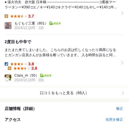
● 湯火功夫 @大阪 日本橋 ──────────────────── □看板マー
ラータンー¥390 □エノキー¥140 □キクラゲー¥140 □もやしー¥140 □牛...
3.7
Lunch:
もぐもぐ三重
（801）
2024/12 訪問
1回
2度目も中辛で
またまた来てしまいました。 こちらのお店は忙しくなったり満席になる
とガンガン店員さんがお客様を断っていきます。 入る時間を誤ると同様
になりそうなので注意しなければです。 ...
3.8
Dinner:
3.8
Lunch:
Ciara_m
（50）
2024/10 訪問
2回
口コミをもっと見る（69人）
店舗情報（詳細）
修正
アクセス
住所を修正