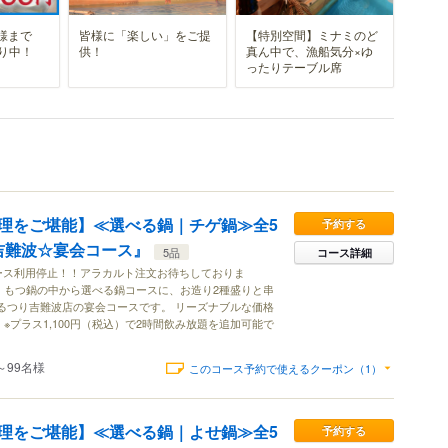
様まで
皆様に「楽しい」をご提
【特別空間】ミナミのど
り中！
供！
真ん中で、漁船気分×ゆ
ったりテーブル席
理をご堪能】≪選べる鍋｜チゲ鍋≫全5
予約する
り吉難波☆宴会コース』
5品
コース詳細
6はコース利用停止！！アラカルト注文お待ちしておりま
・もつ鍋の中から選べる鍋コースに、お造り2種盛りと串
るつり吉難波店の宴会コースです。 リーズナブルな価格
※プラス1,100円（税込）で2時間飲み放題を追加可能で
～99名様
このコース予約で使えるクーポン（1）
理をご堪能】≪選べる鍋｜よせ鍋≫全5
予約する