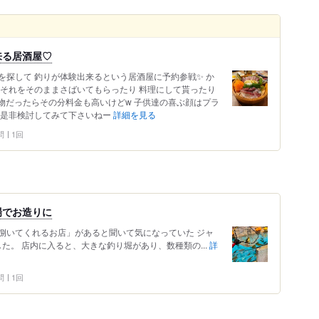
来る居酒屋♡
を探して 釣りが体験出来るという居酒屋に予約参戦✨ か
 それをそのままさばいてもらったり 料理にして貰ったり
物だったらその分料金も高いけどw 子供達の喜ぶ顔はプラ
は是非検討してみて下さいねー
詳細を見る
問
1回
場でお造りに
捌いてくれるお店」があると聞いて気になっていた ジャ
た。 店内に入ると、大きな釣り堀があり、数種類の...
詳
問
1回