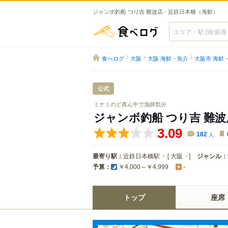
ジャンボ釣船 つり吉 難波店 - 近鉄日本橋（海鮮）
食べログ
食べログ
大阪
大阪 海鮮・魚介
大阪市 海鮮
公式
ミナミのど真ん中で漁師気分
ジャンボ釣船 つり吉 難波
3.09
182
人
最寄り駅：
近鉄日本橋駅
[
大阪
]
ジャンル：
予算：
￥4,000～￥4,999
-
トップ
座席