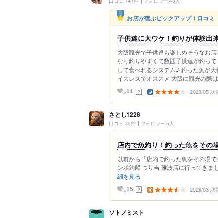
口コミ 141件
フォロワー 48人
お店が選ぶピックアップ！口コミ
子供達に大ウケ！釣りが体験出
大阪観光で子供達も楽しめそうなお店
なり釣りやすくて数匹子供達が釣って
して食べれるシステム♪ 釣った魚が大
イスレスでオススメ 大阪に観光の際
2023/05 訪
？
11
さとし1228
口コミ 25件
フォロワー 5人
店内で魚釣り！釣った魚をその
以前から「店内で釣った魚をその場で
ンボ釣船 つり吉 難波店に行ってきまし
細を見る
2026/03 訪
？
15
ソトノミスト