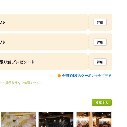
♪♪
詳細
♪♪
詳細
限り鯵プレゼント♪
詳細
全部で5枚のクーポン
を全て見る
条件・提示条件をご確認ください。
投稿する