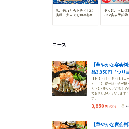
魚が釣れたらおみくじに
少人数から団体
挑戦！大吉でお魚半額!!
OK♪宴会予約承
コース
【華やかな宴会料
品3,850円『つ
【8/13・14・15・1
す！！】 寄せ鍋・チゲ鍋
カツ3本盛りなどが楽しめ
でお楽しみいただけます！ 
す。
3,850
4
円
(税込)
【華やかな宴会料