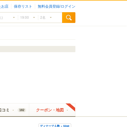
たお店
保存リスト
無料会員登録/ログイン
口コミ
クーポン・地図
182
ディナーで人数 × 50pt