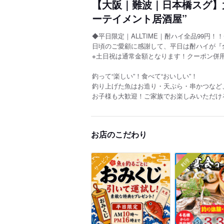
【大阪｜難波｜日本橋スグ】
ーテイメント居酒屋”
◆平日限定｜ALLTIME｜酎ハイ全品99円！
日頃のご愛顧に感謝して、平日は酎ハイが『
※土日祝は通常金額となります！クーポン併用
釣って“楽しい”！食べて“おいしい”！
釣り上げた魚はお造り・天ぷら・串かつなど
お子様も大歓迎！ご家族でお楽しみいただけ
お店のこだわり
サービス
料理