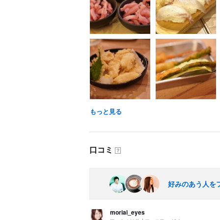
もっと見る
口コミ
？
好みのあう人を
moriai_eyes