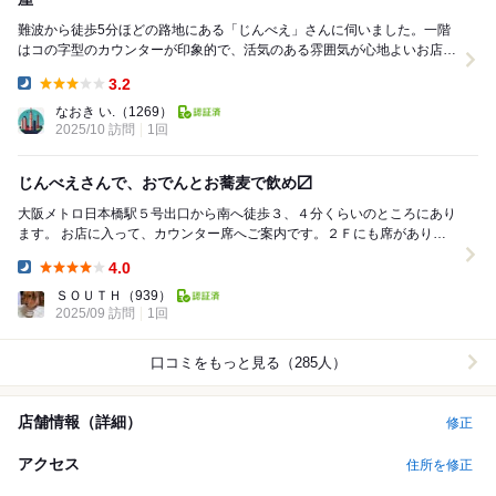
難波から徒歩5分ほどの路地にある「じんべえ」さんに伺いました。一階
はコの字型のカウンターが印象的で、活気のある雰囲気が心地よいお店で
す。 まずはイカ明太子和えからスタート。イカの...
3.2
Dinner:
なおき い.
（1269）
2025/10 訪問
1回
じんべえさんで、おでんとお蕎麦で飲め〼
大阪メトロ日本橋駅５号出口から南へ徒歩３、４分くらいのところにあり
ます。 お店に入って、カウンター席へご案内です。２Ｆにも席がありま
す。 生ビールで乾杯です。 お...
4.0
Dinner:
ＳＯＵＴＨ
（939）
2025/09 訪問
1回
口コミをもっと見る（285人）
店舗情報（詳細）
修正
アクセス
住所を修正