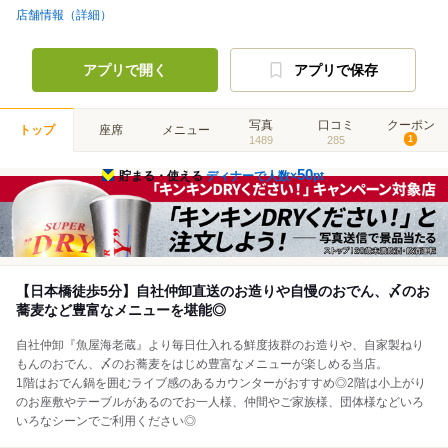
店舗情報（詳細）
アプリで開く
アプリで保存
写真
口コミ
クーポン
トップ
座席
メニュー
1489
285
1
50
貯まる・使える
ディナーで人数×
pt
【日本橋徒歩5分】自社仲卸直送のお造りや自慢のおでん、〆のお
蕎麦など豊富なメニューを堪能◎
自社仲卸『魚屋海老蔵』より毎日仕入れる鮮度抜群のお造りや、自家製ねり
もんのおでん、〆のお蕎麦をはじめ豊富なメニューが楽しめる当店。
1階はおでん鍋を囲むライブ感のあるカウンターがおすすめ◎2階は小上がり
のお座敷やテーブルがあるのでお一人様、仲間やご家族様、団体様などいろ
いろなシーンでご利用ください◎