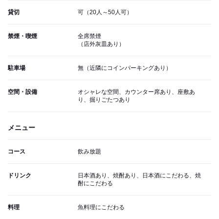
貸切
可（20人～50人可）
禁煙・喫煙
全席禁煙
（店外灰皿あり）
駐車場
無（近隣にコインパーキングあり）
空間・設備
オシャレな空間、カウンター席あり、座敷あ
り、掘りごたつあり
メニュー
コース
飲み放題
ドリンク
日本酒あり、焼酎あり、日本酒にこだわる、焼
酎にこだわる
料理
魚料理にこだわる