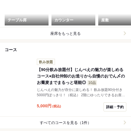
テーブル席
カウンター
座敷
座席をもっと見る
コース
飲み放題
【90分飲み放題付】じんべえの魅力が楽しめる
コース♦自社仲卸のお造りから自慢のおでん〆の
お蕎麦までまるっと堪能◎
10品
じんべえの魅力が存分に楽しめる！ 飲み放題90分付き
5000円ぽっきり！（税込） 2階にゆったりできるお座
敷、テーブル席あります。 2階最大40名様、貸切35名様
からOK！
5,000
円
(税込)
詳細・予約
すべてのコースを見る（1件）