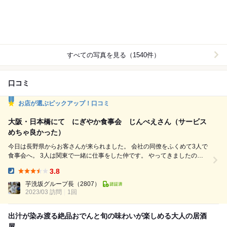
すべての写真を見る（1540件）
口コミ
お店が選ぶピックアップ！口コミ
大阪・日本橋にて にぎやか食事会 じんべえさん（サービス
めちゃ良かった）
今日は長野県からお客さんが来られました。 会社の同僚をふくめて3人で
食事会へ。 3人は関東で一緒に仕事をした仲です。 やってきましたのは
日本橋。 お店はじんべえさんです。 前から気になっていたお店です。 一
3.8
階はコの字のカウンター。 予約していた我々は2階に案内されます。 細
Dinner:
い階段を上がって２階へ。 中々の広さですね。 小上がりに陣取ります。
芋洗坂グループ長
（2807）
2023/03 訪問
1回
さてまずは飲み放題のビール。 カ...
出汁が染み渡る絶品おでんと旬の味わいが楽しめる大人の居酒
屋