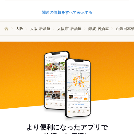
関連の情報をすべて表示する
大阪
大阪 居酒屋
大阪市 居酒屋
難波 居酒屋
近鉄日本橋
より便利になったアプリで