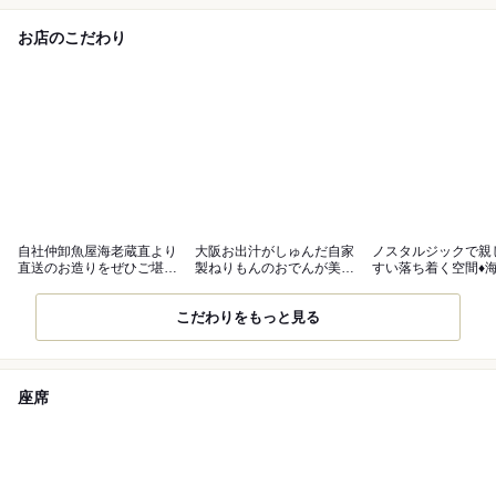
お店のこだわり
自社仲卸魚屋海老蔵直より
大阪お出汁がしゅんだ自家
ノスタルジックで親
直送のお造りをぜひご堪能
製ねりもんのおでんが美味
すい落ち着く空間♦
ください◎
◎
客様歓迎！
こだわりをもっと見る
座席