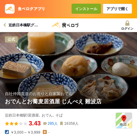
コースで使えるクーポン
戻る
インストール
アプリで開く
近鉄日本橋駅グルメへ
クーポンを利用せず予約する
ログイン
公式
自社仲卸直送のお造りと自家製おでん
おでんとお蕎麦居酒屋 じんべえ 難波店
近鉄日本橋駅/居酒屋､ おでん､ そば
3.43
285
人
16358
人
￥3,000～￥3,999
-