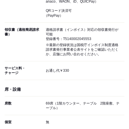
anaco、WAON、iD、QUICPay）
QRコード決済可
（PayPay）
領収書（適格簡易請求
適格請求書（インボイス）対応の領収書発行が
書）
可能
登録番号：T5140002045553
※最新の登録状況は国税庁インボイス制度適格
請求書発行事業者公表サイトをご確認いただく
か、店舗にお問い合わせください。
サービス料・
お通し代￥330
チャージ
席・設備
席数
69席（1階カウンター、テーブル 2階座敷、テ
ーブル）
個室
無