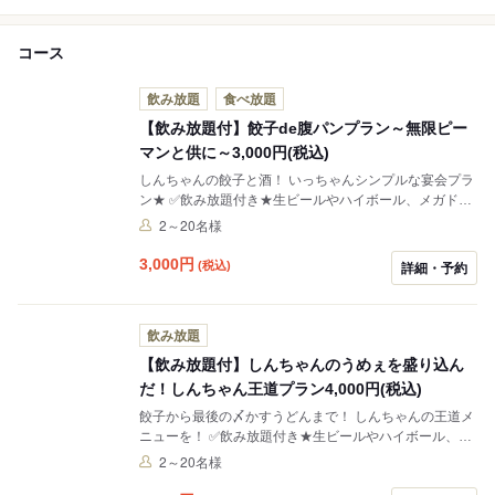
コース
飲み放題
食べ放題
【飲み放題付】餃子de腹パンプラン～無限ピー
マンと供に～3,000円(税込)
しんちゃんの餃子と酒！ いっちゃんシンプルな宴会プラ
ン★ ✅飲み放題付き★生ビールやハイボール、メガドリ
ンクもOK！ ✅当日予約もOK（お電話でも、来られてか
2～20名様
らでも！） ✅2名様よりご利用可能です
3,000
円
(税込)
詳細・予約
飲み放題
【飲み放題付】しんちゃんのうめぇを盛り込ん
だ！しんちゃん王道プラン4,000円(税込)
餃子から最後の〆かすうどんまで！ しんちゃんの王道メ
ニューを！ ✅飲み放題付き★生ビールやハイボール、メ
ガドリンクもOK！ ✅当日予約もOK（お電話でも、来ら
2～20名様
れてからでも！） ✅2名様よりご利用可能です