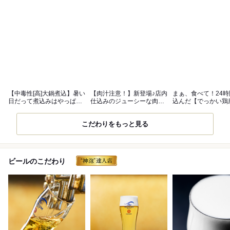
【中毒性[高]大鍋煮込】暑い
【肉汁注意！】新登場♪店内
まぁ、食べて！24
日だって煮込みはやっぱ酒
仕込みのジューシーな肉汁
込んだ【でっかい鶏
に合う★
餃子
こだわりをもっと見る
ビールのこだわり