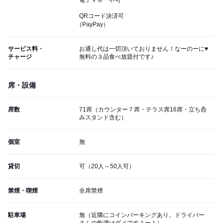
電子マネー不可
QRコード決済可
（PayPay）
サービス料・
お通し代は一切頂いておりません！なーのーに♥
チャージ
無料の３品食べ放題付です♪
席・設備
席数
71席（カウンター７席・テラス席16席・立ち呑
みスタンド含む）
個室
無
貸切
可（20人～50人可）
禁煙・喫煙
全席禁煙
駐車場
無（近隣にコインパーキングあり。ドライバー