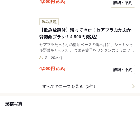
4,000
円
(税込)
詳細・予約
飲み放題
【飲み放題付】帰ってきた！セアブラぷかぷか
背徳鍋プラン！4,500円(税込)
セアブラたっぷりの醬油ベースの鶏出汁に、シャキシャ
キ野菜をたっぷり。 つまみ餃子をワンタンのようにツル
っとどうぞ★ ✅飲み放題付き★生ビールやハイボール、
2～20名様
メガドリンクもOK！ ✅2名様よりご利用可能です
4,500
円
(税込)
詳細・予約
すべてのコースを見る（3件）
投稿写真