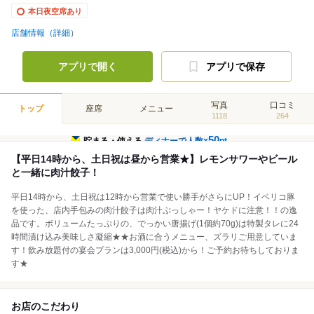
本日夜空席あり
店舗情報（詳細）
アプリで開く
アプリで保存
写真
口コミ
トップ
座席
メニュー
1118
264
50
貯まる・使える
ディナーで人数×
pt
【平日14時から、土日祝は昼から営業★】レモンサワーやビール
と一緒に肉汁餃子！
平日14時から、土日祝は12時から営業で使い勝手がさらにUP！イベリコ豚
を使った、店内手包みの肉汁餃子は肉汁ぶっしゃー！ヤケドに注意！！の逸
品です。ボリュームたっぷりの、でっかい唐揚げ(1個約70g)は特製タレに24
時間漬け込み美味しさ凝縮★★お酒に合うメニュー、ズラリご用意していま
す！飲み放題付の宴会プランは3,000円(税込)から！ご予約お待ちしておりま
す★
お店のこだわり