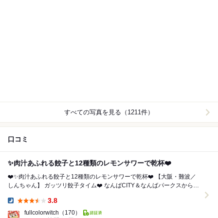
すべての写真を見る（1211件）
口コミ
✨肉汁あふれる餃子と12種類のレモンサワーで乾杯❤️
❤️✨肉汁あふれる餃子と12種類のレモンサワーで乾杯❤️ 【大阪・難波／
しんちゃん】 ガッツリ餃子タイム❤️ なんばCITY＆なんばパークスからす
ぐ✨ アク...
3.8
Dinner:
fullcolorwitch
（170）