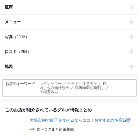
座席
メニュー
写真
（1118）
口コミ
（264）
地図
お店のキーワード
レモンサワー ／ ヤケドに注意肉汁 ／ 店
内手包み肉汁餃子 ／ 鶏唐肉刺し鶏刺し ／
大鍋煮込み
このお店が紹介されているグルメ情報まとめ
大阪市内で餃子を食べるならココ！おすすめのお店19選
食べログまとめ編集部