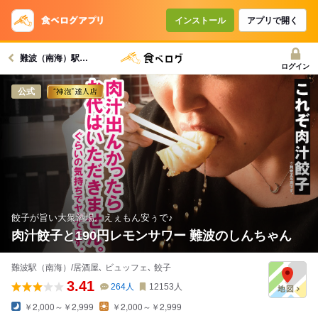
インストール
アプリで開く
難波（南海）駅グルメへ
ログイン
公式
餃子が旨い大衆酒場。えぇもん安ぅで♪
肉汁餃子と190円レモンサワー 難波のしんちゃん
難波駅（南海）/居酒屋､ ビュッフェ､ 餃子
3.41
264
人
12153
人
￥2,000～￥2,999
￥2,000～￥2,999