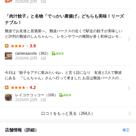
2026/08 訪問
1回
「肉汁餃子」と名物「でっかい唐揚げ」どちらも美味！リーズ
ナブル！
難波でお友達と居酒屋へ。 難波パークスの近くで駅近の餃子が美味しい
と評判の難波のしんちゃんへ。 レモンサワーの種類が多く乾杯はレモン
サワーで。 14時からあいているお店で...
3.9
Lunch:
cameraacola
（362）
2026/06 訪問
1回
今日は「餃子をアテに飲みたいね♪」と言う話になり 友達と2人で難波
にある 『しんちゃん』さんへ行って来ました お店は難波パークスの西
側 難波中の交差点を少し言ったところにあり...
4.2
Lunch:
レイコケコッコー
（106）
2026/05 訪問
1回
口コミをもっと見る（264人）
店舗情報（詳細）
修正