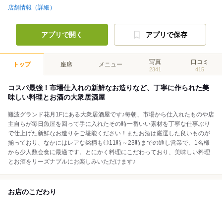
店舗情報（詳細）
アプリで開く
アプリで保存
写真
口コミ
トップ
座席
メニュー
2341
415
コスパ最強！市場仕入れの新鮮なお造りなど、丁寧に作られた美
味しい料理とお酒の大衆居酒屋
難波グランド花月1Fにある大衆居酒屋です♪毎朝、市場から仕入れたものや店
主自らが毎日魚屋を回って手に入れたその時一番いい素材を丁寧な仕事ぶり
で仕上げた新鮮なお造りをご堪能ください！またお酒は厳選した良いものが
揃っており、なかにはレアな銘柄も◎11時～23時までの通し営業で、1名様
から少人数会食に最適です。とにかく料理にこだわっており、美味しい料理
とお酒をリーズナブルにお楽しみいただけます♪
お店のこだわり