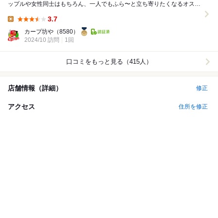
ップルや女性同士はもちろん、一人でもふら〜と立ち寄りたくなるオスス
メの酒場【酒処 さつき】さん！ 場所は、近...
3.7
Lunch:
カープ坊や
（8580）
2024/10 訪問
1回
口コミをもっと見る（415人）
店舗情報（詳細）
修正
アクセス
住所を修正