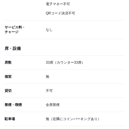
電子マネー不可
QRコード決済不可
サービス料・
なし
チャージ
席・設備
席数
33席（カウンター33席）
個室
無
貸切
不可
禁煙・喫煙
全席禁煙
駐車場
無（近隣にコインパーキングあり）