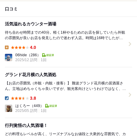
口コミ
活気溢れるカウンター酒場
待ち合わせ時間までの40分。軽く1杯やるためのお店を探していたら外観
の雰囲気が良いお店を発見したので迷わず入店。時間は16時でしたが店
内はほぼ満席。席はカウンター席のみで入口近くに...
4.0
Lunch:
06hide
（286）
2025/12 訪問
1回
グランド花月横の人気酒処
【お店の雰囲気（外観・内観・接客）】 難波グランド花月横の居酒屋さ
ん。立地はめちゃくちゃ良いですが、観光客向けというわけではなく、地
元の人も利用する人気の酒処です。 店内はキッ...
3.8
Dinner:
はくろー
（449）
2025/05 訪問
1回
行列覚悟の人気酒場！
どの料理もレベルが高く、リーズナブルなお値段と大衆的な雰囲気で、カ