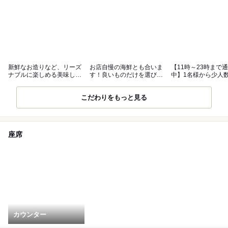
新鮮なお造りなど、リーズ
お店自慢の海鮮とも合いま
【11時～23時まで
ナブルに楽しめる美味しい
す！良いものだけを選び抜
中】1名様から少人
料理とお酒
いたお酒
食に◎
こだわりをもっと見る
座席
カウンター