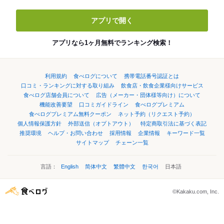
アプリで開く
アプリなら1ヶ月無料でランキング検索！
利用規約
食べログについて
携帯電話番号認証とは
口コミ・ランキングに対する取り組み
飲食店・飲食企業様向けサービス
食べログ店舗会員について
広告（メーカー・団体様等向け）について
機能改善要望
口コミガイドライン
食べログプレミアム
食べログプレミアム無料クーポン
ネット予約（リクエスト予約）
個人情報保護方針
外部送信（オプトアウト）
特定商取引法に基づく表記
推奨環境
ヘルプ・お問い合わせ
採用情報
企業情報
キーワード一覧
サイトマップ
チェーン一覧
言語：
English
简体中文
繁體中文
한국어
日本語
©Kakaku.com, Inc.