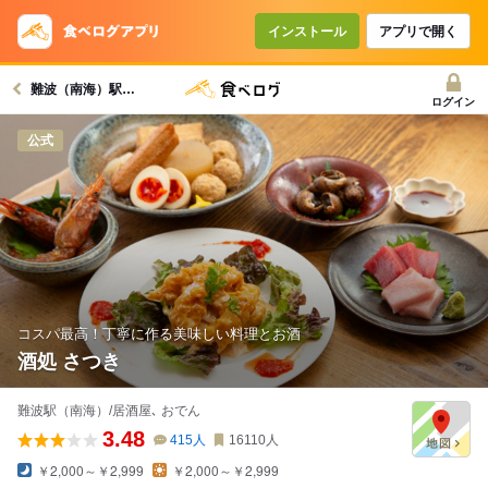
インストール
アプリで開く
難波（南海）駅グルメへ
ログイン
公式
コスパ最高！丁寧に作る美味しい料理とお酒
酒処 さつき
難波駅（南海）/居酒屋､ おでん
3.48
415
人
16110
人
￥2,000～￥2,999
￥2,000～￥2,999