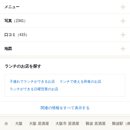
メニュー
写真
（2341）
口コミ
（415）
地図
ランチのお店を探す
子連れでランチができるお店
ランチで使える和食のお店
ランチができる日曜営業のお店
関連の情報をすべて表示する
大阪
大阪 居酒屋
大阪市 居酒屋
難波 居酒屋
難波駅（南