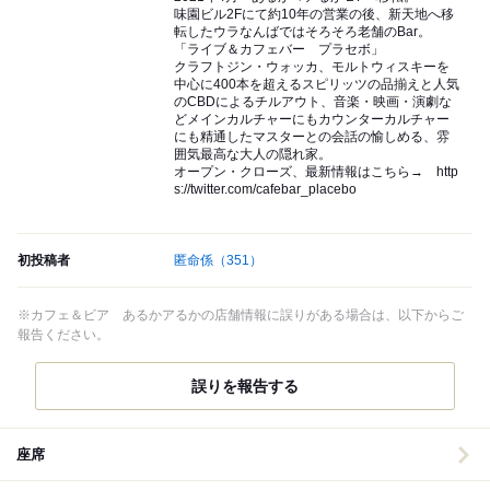
味園ビル2Fにて約10年の営業の後、新天地へ移
転したウラなんばではそろそろ老舗のBar。
「ライブ＆カフェバー プラセボ」
クラフトジン・ウォッカ、モルトウィスキーを
中心に400本を超えるスピリッツの品揃えと人気
のCBDによるチルアウト、音楽・映画・演劇な
どメインカルチャーにもカウンターカルチャー
にも精通したマスターとの会話の愉しめる、雰
囲気最高な大人の隠れ家。
オープン・クローズ、最新情報はこちら→ http
s://twitter.com/cafebar_placebo
初投稿者
匿命係
（351）
※カフェ＆ビア あるかアるかの店舗情報に誤りがある場合は、以下からご
報告ください。
誤りを報告する
座席