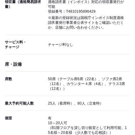
領収書（適格簡易請求
適格請求書（インボイス）対応の領収書発行が
書）
可能
登録番号：T4810195896429
※最新の登録状況は国税庁インボイス制度適格
請求書発行事業者公表サイトをご確認いただく
か、店舗にお問い合わせください。
サービス料・
チャージ料なし
チャージ
席・設備
席数
50席（テーブル席6席（22名）、ソファ席2席
（12名）、カウンター４席（4名）、テラス3席
（12名））
最大予約可能人数
25人（着席時）、80人（立食時）
個室
有
10～20人可
（B1階フロアを貸し切り個室として利用可能、1
5名様～20名様 （少人数でも応相談））