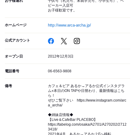
お子様連れ
子供可（乳児可、未就学児可、小学生可）、ベ
ビーカー入店可
お子様歓迎です。
ホームページ
http://www.arca-archa.jp/
公式アカウント
オープン日
2012年12月3日
電話番号
06-6563-9808
備考
カフェ＆ビア あるか→アるか公式インスタグラ
ム⭐︎本日のON TAPや日替わり、最新情報はこち
ら！
ぜひご覧下さい https://www.instagram.com/arc
a_archa/
◆姉妹店情報◆
【Live＆CafeBar PLACEBO】
https://tabelog.com/osaka/A2701/A270202/2712
3418/
2021年4月 あるか→アるか２Fへ移転。