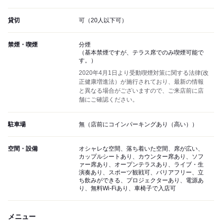
貸切
可（20人以下可）
禁煙・喫煙
分煙
（基本禁煙ですが、テラス席でのみ喫煙可能で
す。）
2020年4月1日より受動喫煙対策に関する法律(改
正健康増進法）が施行されており、最新の情報
と異なる場合がございますので、ご来店前に店
舗にご確認ください。
駐車場
無（店前にコインパーキングあり（高い））
空間・設備
オシャレな空間、落ち着いた空間、席が広い、
カップルシートあり、カウンター席あり、ソフ
ァー席あり、オープンテラスあり、ライブ・生
演奏あり、スポーツ観戦可、バリアフリー、立
ち飲みができる、プロジェクターあり、電源あ
り、無料Wi-Fiあり、車椅子で入店可
メニュー