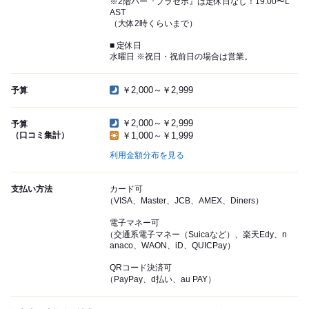
※2階バー『プラセボ』は定休日なし！19:00〜L
AST
（大体2時くらいまで）
■ 定休日
水曜日 ※祝日・祝前日の場合は営業。
￥2,000～￥2,999
予算
￥2,000～￥2,999
予算
（口コミ集計）
￥1,000～￥1,999
利用金額分布を見る
支払い方法
カード可
（VISA、Master、JCB、AMEX、Diners）
電子マネー可
（交通系電子マネー（Suicaなど）、楽天Edy、n
anaco、WAON、iD、QUICPay）
QRコード決済可
（PayPay、d払い、au PAY）