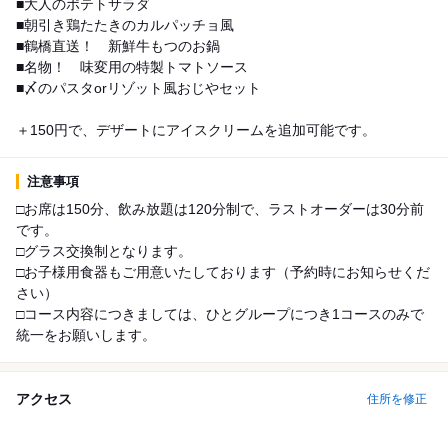
■大人のポテトサラダ
■朝引き鶏たたきのカルパッチョ風
■鶴橋直送！ 新鮮牛もつのお鍋
■名物！ 味変用の特製トマトソース
■〆のパスタorリゾット風おじやセット
＋150円で、デザートにアイスクリームを追加可能です。
注意事項
□お席は150分、飲み放題は120分制で、ラストオーダーは30分前
です。
□グラス交換制となります。
□お子様用食器もご用意いたしております（予約時にお知らせくだ
さい）
□コース内容につきましては、ひとグループにつき1コースのみで
統一をお願いします。
アクセス
住所を修正