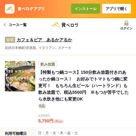
コースで使えるクーポン
戻る
インストール
アプリで開く
コース一覧
クーポンを利用せず予約する
ログイン
カフェ＆ビア あるかアるか
公式
近鉄日本橋駅/居酒屋､ イタリアン､ ステーキ
飲み放題
【特製もつ鍋コース】150分飲み放題付きのあ
ったか鍋コース！ お好みでトマトもつ鍋に変
更可！ もちろん生ビール（ハートランド）も
飲み放題で、税込5500円 ※もつが苦手でした
ら水炊き他にも変更OK
6品
6,250円
5,750
円
(税込)
日・月・火・木・金・土
利用可能曜日