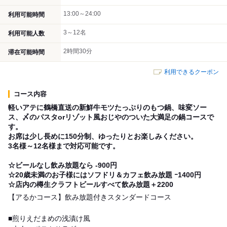
13:00～24:00
利用可能時間
3～12名
利用可能人数
2時間30分
滞在可能時間
利用できるクーポン
コース内容
軽いアテに鶴橋直送の新鮮牛モツたっぷりのもつ鍋、味変ソー
ス、〆のパスタorリゾット風おじやのついた大満足の鍋コースで
す。
お席は少し長めに150分制、ゆったりとお楽しみください。
3名様～12名様まで対応可能です。
☆ビールなし飲み放題なら ‐900円
☆20歳未満のお子様にはソフドリ＆カフェ飲み放題 ｰ1400円
☆店内の樽生クラフトビールすべて飲み放題＋2200
【アるかコース】飲み放題付きスタンダードコース
■煎りえだまめの浅漬け風