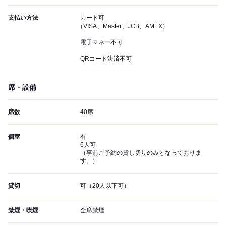
支払い方法
カード可
（VISA、Master、JCB、AMEX）
電子マネー不可
QRコード決済不可
席・設備
席数
40席
個室
有
6人可
（事前ご予約の貸し切りのみとなっておりま
す。）
貸切
可（20人以下可）
禁煙・喫煙
全席禁煙