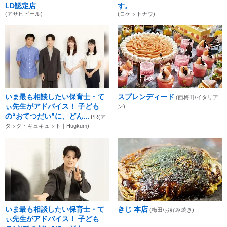
LD認定店
す。
(アサヒビール)
(ロケットナウ)
いま最も相談したい保育士・て
スプレンディード
(西梅田/イタリア
ぃ先生がアドバイス！ 子ども
ン)
の“おてつだい”に、どん...
PR(ア
タック・キュキュット｜Hugkum)
いま最も相談したい保育士・て
きじ 本店
(梅田/お好み焼き)
ぃ先生がアドバイス！ 子ども