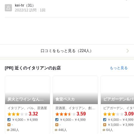
Lunch:
kei-hr
（31）
2022/12 訪問
1回
口コミをもっと見る（224人）
[PR] 近くのイタリアンのお店
もっと見る
炭火とワイン なんば
食堂ペスカ
ビアガーデン&バ
店
キュー COMMA
イタリアン、バル、居酒屋
居酒屋、イタリアン、創作料理
Terrace 大阪難波
3.32
3.59
2026
3.09
￥4,000～￥4,999
￥4,000～￥4,999
￥4,000～￥4,999
Dinner:
Dinner:
Dinner:
-
-
￥3,000～￥3,999
Lunch:
Lunch:
Lunch:
280人
446人
64人