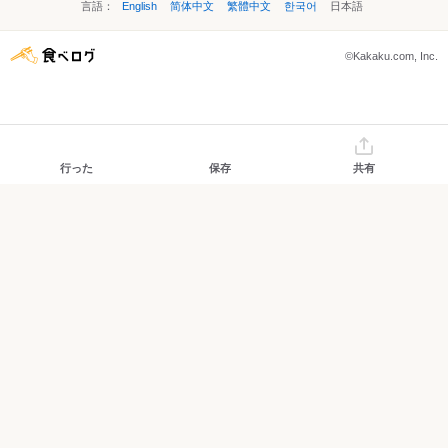
言語：
English
简体中文
繁體中文
한국어
日本語
©Kakaku.com, Inc.
行った
保存
共有