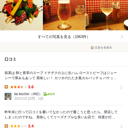
すべての写真を見る（1063件）
広告を非表示
口コミ
前菜は 卵と香草のスープ イチヂクの上に生ハム ローストビーフはジュー
シーで厚みもあって 美味しい！ カツオのたたき風カルパッチョ バケット
にフルーツのチーズクリーム ...
3.6
Lunch:
ke-kochin
（492）
2022/10 訪問
1回
昨年末に行って口コミを書いてなかったので書こうと思ったら、閉店して
しまったのですね。 美味しくてリーズナブルな良いお店で、何度か行っ
ていたので残念です。
3.4