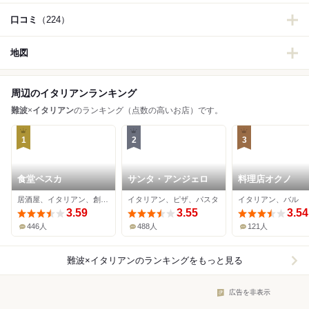
口コミ
（224）
地図
周辺のイタリアンランキング
難波
×
イタリアン
のランキング（点数の高いお店）です。
1
2
3
食堂ペスカ
サンタ・アンジェロ
料理店オクノ
居酒屋、イタリアン、創作料理
イタリアン、ピザ、パスタ
イタリアン、バル
3.59
3.55
3.54
446人
488人
121人
難波×イタリアン
のランキングをもっと見る
広告を非表示