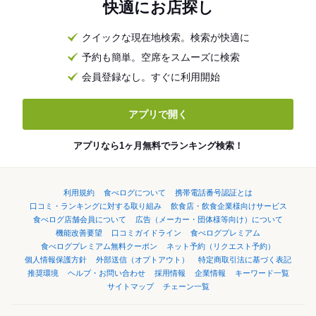
快適にお店探し
クイックな現在地検索。検索が快適に
予約も簡単。空席をスムーズに検索
会員登録なし。すぐに利用開始
アプリで開く
アプリなら1ヶ月無料でランキング検索！
利用規約
食べログについて
携帯電話番号認証とは
口コミ・ランキングに対する取り組み
飲食店・飲食企業様向けサービス
食べログ店舗会員について
広告（メーカー・団体様等向け）について
機能改善要望
口コミガイドライン
食べログプレミアム
食べログプレミアム無料クーポン
ネット予約（リクエスト予約）
個人情報保護方針
外部送信（オプトアウト）
特定商取引法に基づく表記
推奨環境
ヘルプ・お問い合わせ
採用情報
企業情報
キーワード一覧
サイトマップ
チェーン一覧