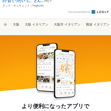
の“おてつだい”に、どん...
PR(ア
タック・キュキュット｜Hugkum)
Recommended by
大阪
大阪 イタリアン
大阪市 イタリアン
難波 イタリアン
より便利になったアプリで