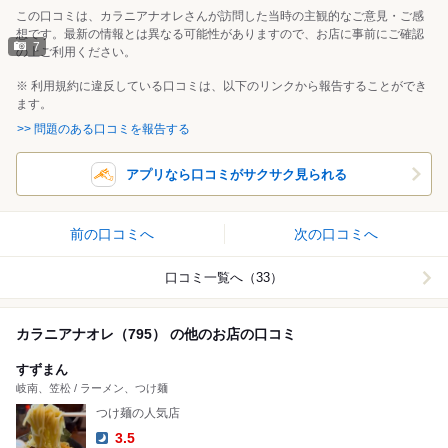
この口コミは、カラニアナオレさんが訪問した当時の主観的なご意見・ご感
想です。最新の情報とは異なる可能性がありますので、お店に事前にご確認
7
の上ご利用ください。
※ 利用規約に違反している口コミは、以下のリンクから報告することができ
ます。
>> 問題のある口コミを報告する
アプリなら口コミがサクサク見られる
前の口コミへ
次の口コミへ
口コミ一覧へ（33）
カラニアナオレ（795） の他のお店の口コミ
すずまん
岐南、笠松 / ラーメン、つけ麺
つけ麺の人気店
3.5