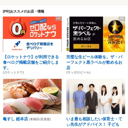
[PR]おススメのお店・情報
PR
PR
【ロケットナウ】が利用できる
完璧な生ビール体験を。ザ・パ
食べログ掲載店舗をご紹介しま
ーフェクト黒ラベルが飲めるお
す。
店
(ロケットナウ)
(サッポロビール)
亀すし 総本店
いま最も相談したい保育士・て
(東梅田/居酒屋)
ぃ先生がアドバイス！ 子ども