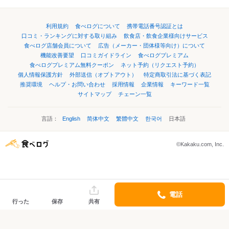
利用規約
食べログについて
携帯電話番号認証とは
口コミ・ランキングに対する取り組み
飲食店・飲食企業様向けサービス
食べログ店舗会員について
広告（メーカー・団体様等向け）について
機能改善要望
口コミガイドライン
食べログプレミアム
食べログプレミアム無料クーポン
ネット予約（リクエスト予約）
個人情報保護方針
外部送信（オプトアウト）
特定商取引法に基づく表記
推奨環境
ヘルプ・お問い合わせ
採用情報
企業情報
キーワード一覧
サイトマップ
チェーン一覧
言語：
English
简体中文
繁體中文
한국어
日本語
©Kakaku.com, Inc.
電話
行った
保存
共有