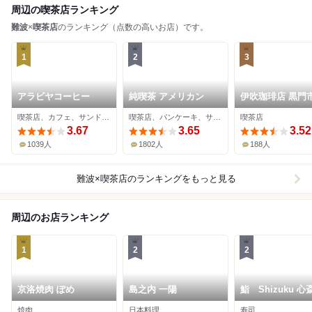
周辺の喫茶店ランキング
難波
×
喫茶店
のランキング（点数の高いお店）です。
1
2
3
アラビヤコーヒー
純喫茶 アメリカン
伊吹珈琲店 黒門
喫茶店、カフェ、サンドイッチ
喫茶店、パンケーキ、サンドイッチ
喫茶店
3.67
3.65
3.52
1039人
1802人
188人
難波×喫茶店
のランキングをもっと見る
周辺のお店ランキング
1
2
2
京洛焼肉 ぽめ
島之内 一陽
鮨 Shizuku 心
焼肉
日本料理
寿司