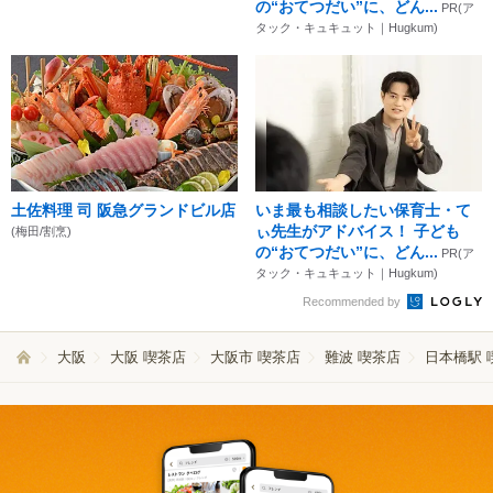
の“おてつだい”に、どん...
PR(ア
タック・キュキュット｜Hugkum)
土佐料理 司 阪急グランドビル店
いま最も相談したい保育士・て
ぃ先生がアドバイス！ 子ども
(梅田/割烹)
の“おてつだい”に、どん...
PR(ア
タック・キュキュット｜Hugkum)
Recommended by
大阪
大阪 喫茶店
大阪市 喫茶店
難波 喫茶店
日本橋駅 