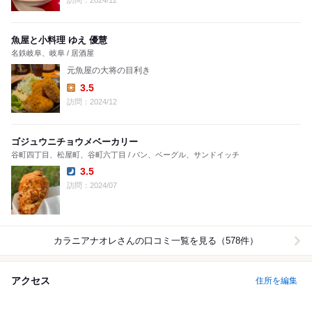
訪問：2024/12
魚屋と小料理 ゆえ 優慧
名鉄岐阜、岐阜 / 居酒屋
元魚屋の大将の目利き
3.5
Lunch:
訪問：2024/12
ゴジュウニチョウメベーカリー
谷町四丁目、松屋町、谷町六丁目 / パン、ベーグル、サンドイッチ
3.5
Dinner:
訪問：2024/07
カラニアナオレ
さんの口コミ一覧を見る（578件）
アクセス
住所を編集