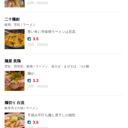
Dinner:
訪問：2024/12
二十麺創
岐南、笠松 / ラーメン
寒い冬に辛味噌ラーメンは至高
3.5
Dinner:
訪問：2024/12
麺屋 美鶏
笠松、西笠松、岐南 / ラーメン、油そば・まぜそば、つけ麺
麺が…
3.3
Dinner:
訪問：2024/12
麺切り 白流
岐阜市その他 / ラーメン
手揉み平打ち麺と煮干しの相性
3.6
Dinner: