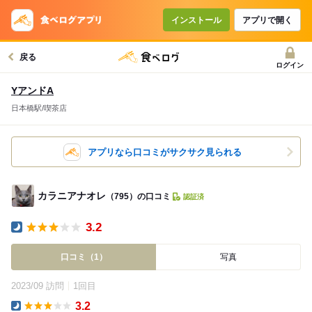
インストール
アプリで開く
戻る
ログイン
YアンドA
日本橋駅/喫茶店
アプリなら口コミがサクサク見られる
カラニアナオレ
（795）の口コミ
認証済
3.2
Dinner
口コミ（1）
写真
2023/09 訪問
1回目
3.2