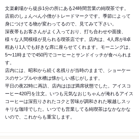
Dinner
文楽劇場から徒歩1分の所にある24時間営業の純喫茶です。
店前のしょんべん小僧がトレードマークです。季節によって
身につけてる物が変わってるので、見てみて下さい。
深夜帯もお客さんがよく入っており、打ち合わせや面接、
様々な人間模様が見られる喫茶店です。店内は、4人席が8卓
程あり1人でも好きな席に座らせてくれます。モーニングは、
5〜11時までで450円でコーヒーとサンドイッチが食べられま
す。
店内には、昭和から続く名残りが当時のままで、ショーケー
スのサンプルや水槽は懐かしい感じがします。
平日の夜22時に再訪、店内はほぼ満席状態でした。アイスコ
ーヒー420円を注文。いつも元気なおじちゃんが淹れるアイス
コーヒーは深煎りされたコクと苦味が調和された喉越しスッ
キリな珈琲でした。いつでも営業してる純喫茶はなかなかな
いので、これからも重宝します。