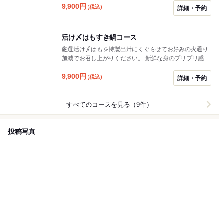
とした歯ごたえのあるオーガニック鰻です。またゆうや
9,900
円
(税込)
詳細・予約
特製出汁と美陵うなぎの骨から摂った旨味を合わせた出
汁でしっかりと炊きながら食べていただく鍋は絶品！で
す。
活け〆はもすき鍋コース
厳選活け〆はもを特製出汁にくぐらせてお好みの火通り
加減でお召し上がりください。 新鮮な身のプリプリ感と
旨味が口の中に広がります！ また、はもの骨を焼いてお
出汁を摂るので、はもの旨味を余すことなく頂いてくだ
9,900
円
(税込)
詳細・予約
さい！
すべてのコースを見る（9件）
投稿写真