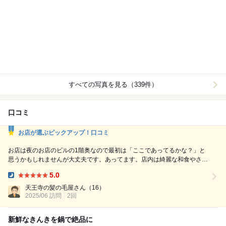
すべての写真を見る（339件）
口コミ
お店が選ぶピックアップ！口コミ
お店は夜のお店のビルの1階奥なので最初は「ここであってるかな？」と
思うかもしれませんが大丈夫です。あってます。店内は綺麗な和食やさん
なので接待や同伴にも使えます。お通しから最後まで非常に美味しくあっ
5.0
という間に平らげてしまいます。刺身もとても美味しいですし、煮る、焼
Dinner:
く、揚げる系も素晴らしいです。大将の人柄も私はとても好きでサービス
天王寺の髪の毛屋さん
（16）
精神のある丁寧な方でより一層良い時間となりました。今回2度目の来店
2025/06 訪問
2回
でし...
新鮮なきんきを鍋で絶品に