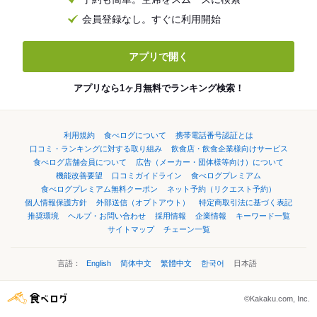
会員登録なし。すぐに利用開始
アプリで開く
アプリなら1ヶ月無料でランキング検索！
利用規約
食べログについて
携帯電話番号認証とは
口コミ・ランキングに対する取り組み
飲食店・飲食企業様向けサービス
食べログ店舗会員について
広告（メーカー・団体様等向け）について
機能改善要望
口コミガイドライン
食べログプレミアム
食べログプレミアム無料クーポン
ネット予約（リクエスト予約）
個人情報保護方針
外部送信（オプトアウト）
特定商取引法に基づく表記
推奨環境
ヘルプ・お問い合わせ
採用情報
企業情報
キーワード一覧
サイトマップ
チェーン一覧
言語：
English
简体中文
繁體中文
한국어
日本語
©Kakaku.com, Inc.