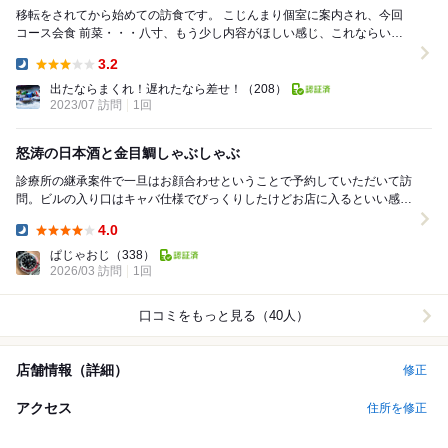
移転をされてから始めての訪食です。 こじんまり個室に案内され、今回
コース会食 前菜・・・八寸、もう少し内容がほしい感じ、これならいる
かな？レベル 刺身・・・鱧、たこ、まぐ...
3.2
Dinner:
出たならまくれ！遅れたなら差せ！
（208）
2023/07 訪問
1回
怒涛の日本酒と金目鯛しゃぶしゃぶ
診療所の継承案件で一旦はお顔合わせということで予約していただいて訪
問。ビルの入り口はキャバ仕様でびっくりしたけどお店に入るといい感
じ。個室で怒涛の日本酒攻勢にあえなく撃沈。お料理も...
4.0
Dinner:
ぱじゃおじ
（338）
2026/03 訪問
1回
口コミをもっと見る（40人）
店舗情報（詳細）
修正
アクセス
住所を修正