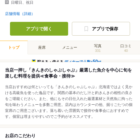
日曜日、祝日
店舗情報（詳細）
アプリで開く
アプリで保存
写真
口コミ
トップ
座席
メニュー
331
40
50
貯まる・使える
ディナーで人数×
pt
当店一押し「きんきのしゃぶしゃぶ」厳選した魚介を中心に旬を
楽しむ料理を提供≪食事会・接待≫
当店おすすめは何といっても「きんきのしゃぶしゃぶ」北海道ではよく見か
ける高級魚を使った逸品です。関西の基本のだし汁と釣きんきの相性の良さ
をご堪能ください。また、他にもその日仕入れた厳選素材と天然魚に拘った
旬を味わうメニューを多数ご用意。店内はカウンターの他、掘りごたつの個
室席のご用意ございます。落ち着いた雰囲気で接待や食事会におすすめで
す。個室は埋まりやすいのでご予約がオススメです。
お店のこだわり