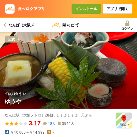
インストール
アプリで開く
なんば（大阪メトロ）駅グルメへ
ログイン
公式
旬彩 ゆうや
ゆうや
なんば駅（大阪メトロ）/海鮮､ しゃぶしゃぶ､ 天ぷら
3.17
40
人
3944
人
￥10,000～￥14,999
-