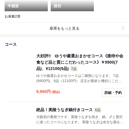
半個室
貸切
お座敷2席
座席をもっと見る
コース
大好評‼ ゆうや厳選おまかせコース《接待や会
食など品と質にこだわったコース》￥9900(7
品)、¥12100(9品)
7品
ゆうや厳選おまかせコースは二種類になります。 7品
(9900円)、9品（12100円） 店主が素材と嗜好にこだわ
り、季節感や感動、美味しさを存分に味わっていただき
たい献立に仕立てました。大切なひとときに寄り添える
9,900
円
(税込)
詳細・予約
サービスを提案しております。
絶品！美陵うなぎ鍋付きコース
6品
大阪初の養殖ウナギ、美陵うなぎを焼き、鍋、〆と贅沢
に使ったコースになります。 美陵うなぎは余分な脂を排
除しあっさりとした味わいながら、身が厚い分しっかり