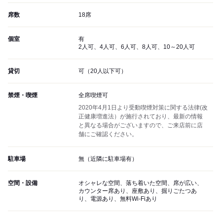
席数
18席
個室
有
2人可、4人可、6人可、8人可、10～20人可
貸切
可（20人以下可）
禁煙・喫煙
全席喫煙可
2020年4月1日より受動喫煙対策に関する法律(改
正健康増進法）が施行されており、最新の情報
と異なる場合がございますので、ご来店前に店
舗にご確認ください。
駐車場
無（近隣に駐車場有）
空間・設備
オシャレな空間、落ち着いた空間、席が広い、
カウンター席あり、座敷あり、掘りごたつあ
り、電源あり、無料Wi-Fiあり