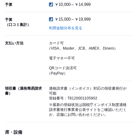
￥10,000～￥14,999
予算
￥15,000～￥19,999
予算
（口コミ集計）
利用金額分布を見る
支払い方法
カード可
（VISA、Master、JCB、AMEX、Diners）
電子マネー不可
QRコード決済可
（PayPay）
領収書（適格簡易請求
適格請求書（インボイス）対応の領収書発行が
書）
可能
登録番号：T8120001105902
※最新の登録状況は国税庁インボイス制度適格
請求書発行事業者公表サイトをご確認いただく
か、店舗にお問い合わせください。
席・設備