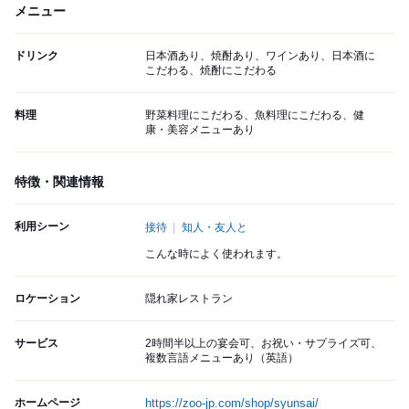
メニュー
ドリンク
日本酒あり、焼酎あり、ワインあり、日本酒に
こだわる、焼酎にこだわる
料理
野菜料理にこだわる、魚料理にこだわる、健
康・美容メニューあり
特徴・関連情報
利用シーン
接待
知人・友人と
こんな時によく使われます。
ロケーション
隠れ家レストラン
サービス
2時間半以上の宴会可、お祝い・サプライズ可、
複数言語メニューあり（英語）
ホームページ
https://zoo-jp.com/shop/syunsai/