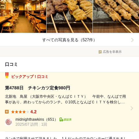
すべての写真を見る（527件）
広告を非表示
口コミ
ピックアップ！口コミ
第4788日 チキンカツ定食980円
北新地 鳥屋 （大阪市中央区・なんばＣＩＴＹ） 午前中、なんばで用
事があり、終わってからのランチ。Ｏ10氏となんばＣＩＴＹを検分して
いたら、唐揚げにチキンカツ、チキン南蛮にチキンステーキという、お誂
4.2
え向きのランチメニューをラインナップしたパラダイスのようなお店を発
Lunch:
見！ 「『北新地』...
midnighthawkins
（651）
2025/07 訪問
1回
ランチで利用させて頂きました。 1人だったのでカウンターに通されまし