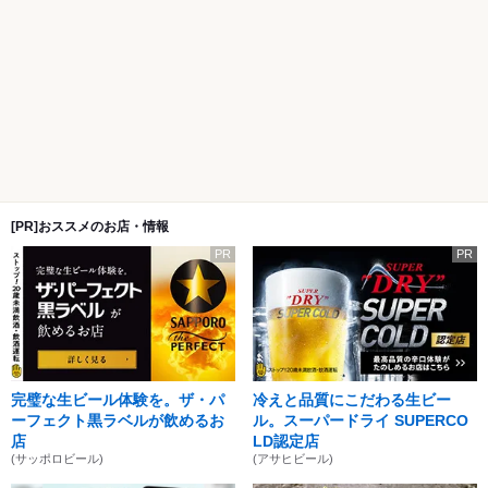
[PR]おススメのお店・情報
PR
PR
完璧な生ビール体験を。ザ・パ
冷えと品質にこだわる生ビー
ーフェクト黒ラベルが飲めるお
ル。スーパードライ SUPERCO
店
LD認定店
(サッポロビール)
(アサヒビール)