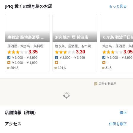
[PR] 近くの焼き鳥のお店
もっと見る
裏難波 路地裏酒場 と
炭火焼き 煙 難波店
たか鳥 難波千日
んぼ
居酒屋、焼き鳥、鳥料理
焼き鳥、居酒屋、もつ鍋
焼き鳥、居酒屋、鳥
3.35
3.30
3.05
￥3,000～￥3,999
￥3,000～￥3,999
￥3,000～￥3,999
Dinner:
Dinner:
Dinner:
￥1,000～￥1,999
-
-
Lunch:
Lunch:
Lunch:
264人
191人
31人
広告を非表示
店舗情報（詳細）
修正
アクセス
住所を修正