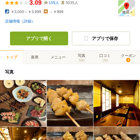
3.09
159
人
5035
人
￥3,000～￥3,999
～￥999
店舗情報（詳細）
アプリで開く
アプリで保存
写真
口コミ
クーポン
トップ
座席
メニュー
500
159
1
写真