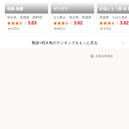
焼鳥 御廉
ダテダチ
炉端ともつ煮 炎 
店
焼き鳥、居酒屋、鳥料理
立ち飲み、焼き鳥、居酒屋
3.63
3.62
3.62
113人
651人
170人
難波×焼き鳥
のランキングをもっと見る
広告を非表示