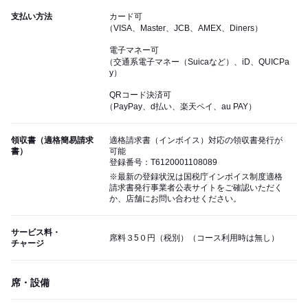
支払い方法
カード可
（VISA、Master、JCB、AMEX、Diners）
電子マネー可
（交通系電子マネー（Suicaなど）、iD、QUICPa
y）
QRコード決済可
（PayPay、d払い、楽天ペイ、au PAY）
領収書（適格簡易請求
適格請求書（インボイス）対応の領収書発行が
書）
可能
登録番号：T6120001108089
※最新の登録状況は国税庁インボイス制度適格
請求書発行事業者公表サイトをご確認いただく
か、店舗にお問い合わせください。
サービス料・
席料３5０円（税別）（コース利用時は無し）
チャージ
席・設備