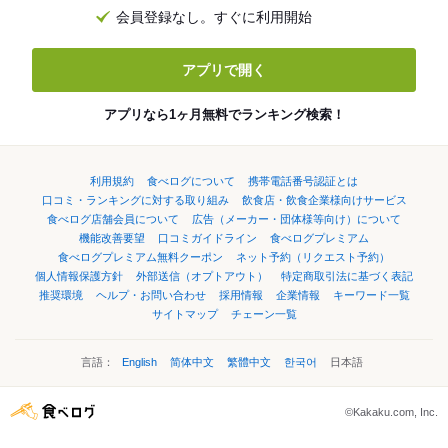
会員登録なし。すぐに利用開始
アプリで開く
アプリなら1ヶ月無料でランキング検索！
利用規約
食べログについて
携帯電話番号認証とは
口コミ・ランキングに対する取り組み
飲食店・飲食企業様向けサービス
食べログ店舗会員について
広告（メーカー・団体様等向け）について
機能改善要望
口コミガイドライン
食べログプレミアム
食べログプレミアム無料クーポン
ネット予約（リクエスト予約）
個人情報保護方針
外部送信（オプトアウト）
特定商取引法に基づく表記
推奨環境
ヘルプ・お問い合わせ
採用情報
企業情報
キーワード一覧
サイトマップ
チェーン一覧
言語：
English
简体中文
繁體中文
한국어
日本語
©Kakaku.com, Inc.