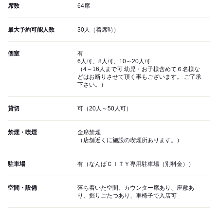
席数
64席
最大予約可能人数
30人（着席時）
個室
有
6人可、8人可、10～20人可
（4～16人まで可 幼児・お子様含めて６名様な
どはお断りさせて頂く事もございます。 ご了承
下さい。）
貸切
可（20人～50人可）
禁煙・喫煙
全席禁煙
（店舗近くに施設の喫煙所あります。）
駐車場
有（なんばＣＩＴＹ専用駐車場（別料金））
空間・設備
落ち着いた空間、カウンター席あり、座敷あ
り、掘りごたつあり、車椅子で入店可