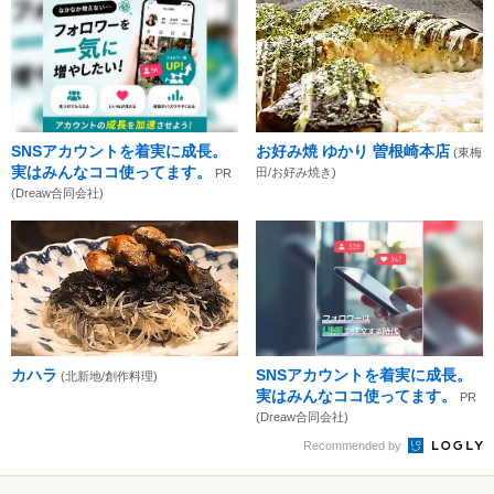
SNSアカウントを着実に成長。
お好み焼 ゆかり 曽根崎本店
(東梅
実はみんなココ使ってます。
田/お好み焼き)
PR
(Dreaw合同会社)
カハラ
SNSアカウントを着実に成長。
(北新地/創作料理)
実はみんなココ使ってます。
PR
(Dreaw合同会社)
Recommended by