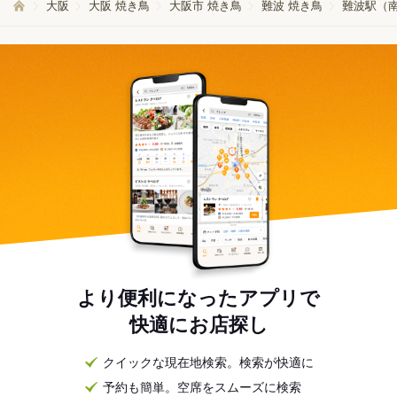
大阪
大阪 焼き鳥
大阪市 焼き鳥
難波 焼き鳥
難波駅（南
より便利になったアプリで
快適にお店探し
クイックな現在地検索。検索が快適に
予約も簡単。空席をスムーズに検索