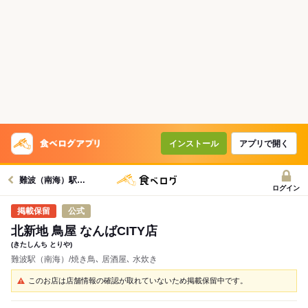
インストール
アプリで開く
難波（南海）駅グルメへ
ログイン
公式
北新地 鳥屋 なんばCITY店
(きたしんち とりや)
難波駅（南海）/焼き鳥､ 居酒屋､ 水炊き
このお店は店舗情報の確認が取れていないため掲載保留中です。