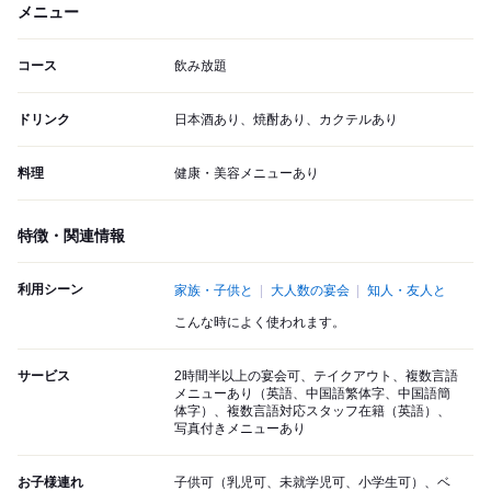
メニュー
コース
飲み放題
ドリンク
日本酒あり、焼酎あり、カクテルあり
料理
健康・美容メニューあり
特徴・関連情報
利用シーン
家族・子供と
大人数の宴会
知人・友人と
こんな時によく使われます。
サービス
2時間半以上の宴会可、テイクアウト、複数言語
メニューあり（英語、中国語繁体字、中国語簡
体字）、複数言語対応スタッフ在籍（英語）、
写真付きメニューあり
お子様連れ
子供可（乳児可、未就学児可、小学生可）、ベ