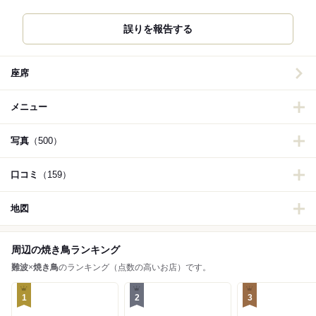
誤りを報告する
座席
メニュー
写真
（500）
口コミ
（159）
地図
周辺の焼き鳥ランキング
難波
×
焼き鳥
のランキング（点数の高いお店）です。
1
2
3