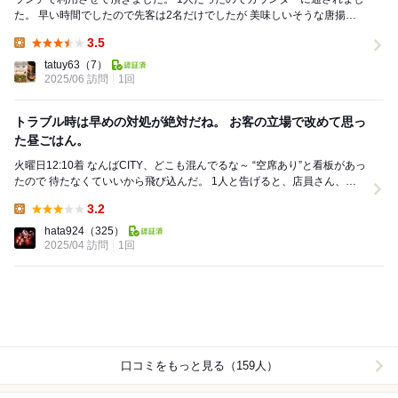
た。 早い時間でしたので先客は2名だけでしたが 美味しいそうな唐揚げ
を食べてられていました。 ランチ...
3.5
Lunch:
tatuy63
（7）
2025/06 訪問
1回
トラブル時は早めの対処が絶対だね。 お客の立場で改めて思っ
た昼ごはん。
火曜日12:10着 なんばCITY、どこも混んでるな～ “空席あり”と看板があっ
たので 待たなくていいから飛び込んだ。 1人と告げると、店員さん、や
や困った顔。 奥の...
3.2
Lunch:
hata924
（325）
2025/04 訪問
1回
口コミをもっと見る（159人）