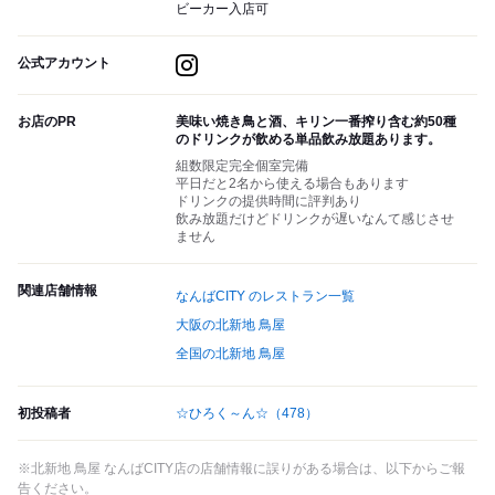
ビーカー入店可
公式アカウント
お店のPR
美味い焼き鳥と酒、キリン一番搾り含む約50種
のドリンクが飲める単品飲み放題あります。
組数限定完全個室完備
平日だと2名から使える場合もあります
ドリンクの提供時間に評判あり
飲み放題だけどドリンクが遅いなんて感じさせ
ません
関連店舗情報
なんばCITY のレストラン一覧
大阪の北新地 鳥屋
全国の北新地 鳥屋
初投稿者
☆ひろく～ん☆
（478）
※北新地 鳥屋 なんばCITY店の店舗情報に誤りがある場合は、以下からご報
告ください。