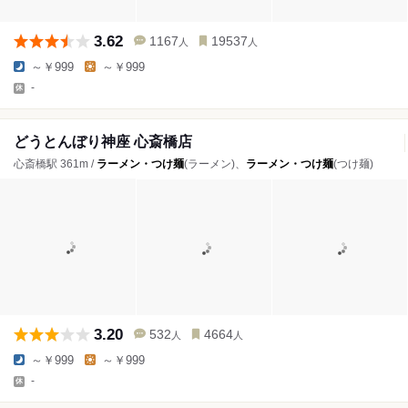
3.62
1167
19537
人
人
～￥999
～￥999
-
どうとんぼり神座 心斎橋店
心斎橋駅 361m /
ラーメン・つけ麺
(ラーメン)、
ラーメン・つけ麺
(つけ麺)
3.20
532
4664
人
人
～￥999
～￥999
-