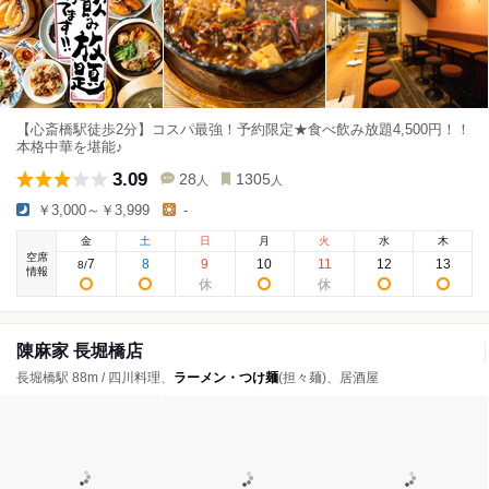
【心斎橋駅徒歩2分】コスパ最強！予約限定★食べ飲み放題4,500円！！
本格中華を堪能♪
3.09
28
1305
人
人
￥3,000～￥3,999
-
金
土
日
月
火
水
木
空席
7
8
9
10
11
12
13
8
/
情報
陳麻家 長堀橋店
長堀橋駅 88m / 四川料理、
ラーメン・つけ麺
(担々麺)、居酒屋