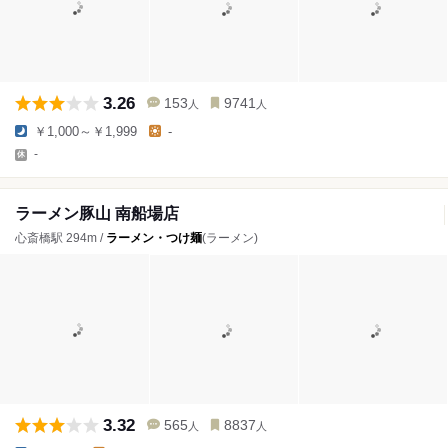
3.26
153
9741
人
人
￥1,000～￥1,999
-
-
ラーメン豚山 南船場店
心斎橋駅 294m /
ラーメン・つけ麺
(ラーメン)
3.32
565
8837
人
人