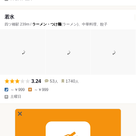
若水
四ツ橋駅 239m /
ラーメン・つけ麺
(ラーメン)、中華料理、餃子
3.24
53
1740
人
人
～￥999
～￥999
土曜日