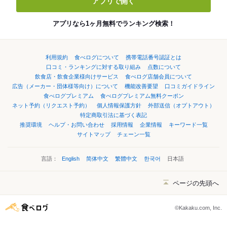
アプリで開く
アプリなら1ヶ月無料でランキング検索！
利用規約
食べログについて
携帯電話番号認証とは
口コミ・ランキングに対する取り組み
点数について
飲食店・飲食企業様向けサービス
食べログ店舗会員について
広告（メーカー・団体様等向け）について
機能改善要望
口コミガイドライン
食べログプレミアム
食べログプレミアム無料クーポン
ネット予約（リクエスト予約）
個人情報保護方針
外部送信（オプトアウト）
特定商取引法に基づく表記
推奨環境
ヘルプ・お問い合わせ
採用情報
企業情報
キーワード一覧
サイトマップ
チェーン一覧
言語：
English
简体中文
繁體中文
한국어
日本語
ページの先頭へ
©Kakaku.com, Inc.