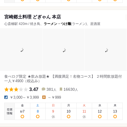
宮崎郷土料理 どぎゃん 本店
心斎橋駅 420m / 焼き鳥、
ラーメン・つけ麺
(ラーメン)、居酒屋
食べログ限定 ★飲み放題★ 【満腹満足！名物コース】 ２時間飲放題付
一人￥4900（税込み）
3.47
381
16630
人
人
￥3,000～￥3,999
～￥999
金
土
日
月
火
水
木
空席
7
8
9
10
11
12
13
8
/
情報