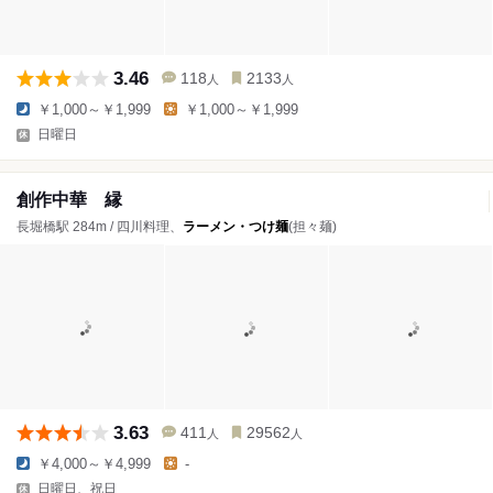
3.46
118
2133
人
人
￥1,000～￥1,999
￥1,000～￥1,999
日曜日
創作中華 縁
長堀橋駅 284m / 四川料理、
ラーメン・つけ麺
(担々麺)
3.63
411
29562
人
人
￥4,000～￥4,999
-
日曜日、祝日