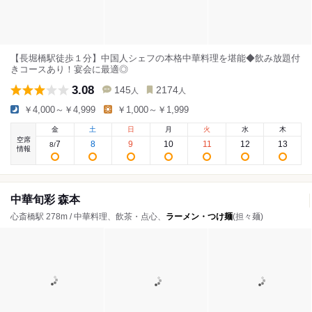
【長堀橋駅徒歩１分】中国人シェフの本格中華料理を堪能◆飲み放題付
きコースあり！宴会に最適◎
3.08
145
2174
人
人
￥4,000～￥4,999
￥1,000～￥1,999
金
土
日
月
火
水
木
空席
7
8
9
10
11
12
13
8
/
情報
中華旬彩 森本
心斎橋駅 278m / 中華料理、飲茶・点心、
ラーメン・つけ麺
(担々麺)