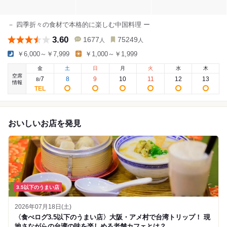
－ 四季折々の食材で本格的に楽しむ中国料理 ー
3.60
1677
75249
人
人
￥6,000～￥7,999
￥1,000～￥1,999
金
土
日
月
火
水
木
空席
7
8
9
10
11
12
13
8
/
情報
おいしいお店を発見
3.5以下のうまい店
2026年07月18日(土)
〈食べログ3.5以下のうまい店〉大阪・アメ村で台湾トリップ！ 現
地さながらの台湾の味を楽しめる老舗カフェとは？