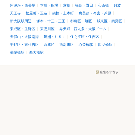
阿波座・西長堀
本町・船場
京橋
福島・野田
心斎橋
難波
天王寺
松屋町・玉造
鶴橋・上本町
恵美須・今宮・芦原
新大阪駅周辺
塚本・十三・三国
都島区・旭区
城東区・鶴見区
東成区・生野区
東淀川区
弁天町・西九条・大阪ドーム
天保山・大阪南港
舞洲・ＵＳＪ
住之江区・住吉区
平野区・東住吉区
西成区
西淀川区
心斎橋駅
四ツ橋駅
長堀橋駅
西大橋駅
広告を非表示