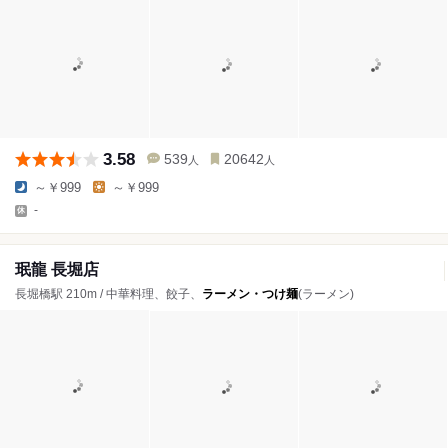
3.58
539
20642
人
人
～￥999
～￥999
-
珉龍 長堀店
長堀橋駅 210m / 中華料理、餃子、
ラーメン・つけ麺
(ラーメン)