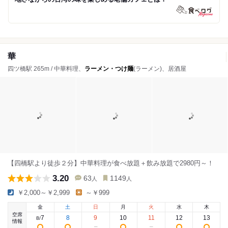
華
四ツ橋駅 265m / 中華料理、
ラーメン・つけ麺
(ラーメン)、居酒屋
【四橋駅より徒歩２分】中華料理が食べ放題＋飲み放題で2980円～！
3.20
63
1149
人
人
￥2,000～￥2,999
～￥999
金
土
日
月
火
水
木
空席
7
8
9
10
11
12
13
8
/
情報