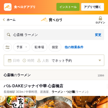
インストール
アプリで開く
ホーム
ログイン
変更
心斎橋 ラーメン
予算
駐車場
個室
他の検索条件
日時
時間
人数
でネット予約
心斎橋
の
ラーメン
108
件
バル DAKEジャナイ中華 心斎橋店
長堀橋駅 303m / 中華料理、居酒屋、
ラーメン・つけ麺
(ラーメン)